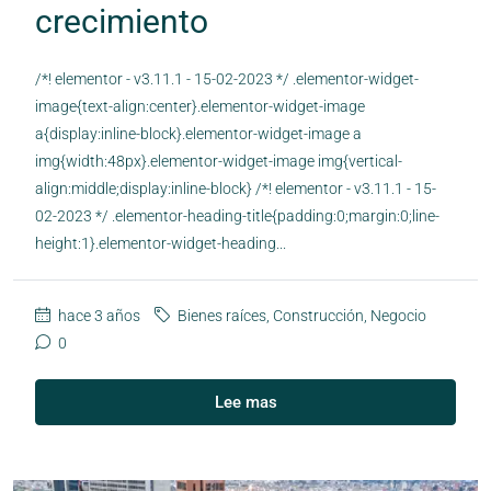
crecimiento
/*! elementor - v3.11.1 - 15-02-2023 */ .elementor-widget-
image{text-align:center}.elementor-widget-image
a{display:inline-block}.elementor-widget-image a
img{width:48px}.elementor-widget-image img{vertical-
align:middle;display:inline-block} /*! elementor - v3.11.1 - 15-
02-2023 */ .elementor-heading-title{padding:0;margin:0;line-
height:1}.elementor-widget-heading...
hace 3 años
Bienes raíces
,
Construcción
,
Negocio
0
Lee mas