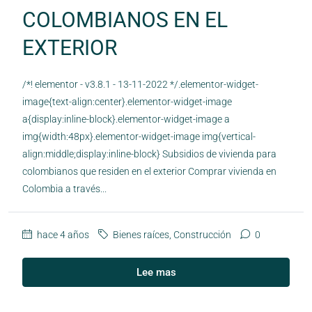
COLOMBIANOS EN EL
EXTERIOR
/*! elementor - v3.8.1 - 13-11-2022 */.elementor-widget-
image{text-align:center}.elementor-widget-image
a{display:inline-block}.elementor-widget-image a
img{width:48px}.elementor-widget-image img{vertical-
align:middle;display:inline-block} Subsidios de vivienda para
colombianos que residen en el exterior Comprar vivienda en
Colombia a través...
hace 4 años
Bienes raíces
,
Construcción
0
Lee mas