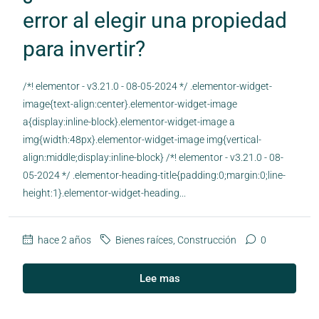
error al elegir una propiedad
para invertir?
/*! elementor - v3.21.0 - 08-05-2024 */ .elementor-widget-
image{text-align:center}.elementor-widget-image
a{display:inline-block}.elementor-widget-image a
img{width:48px}.elementor-widget-image img{vertical-
align:middle;display:inline-block} /*! elementor - v3.21.0 - 08-
05-2024 */ .elementor-heading-title{padding:0;margin:0;line-
height:1}.elementor-widget-heading...
hace 2 años
Bienes raíces
,
Construcción
0
Lee mas