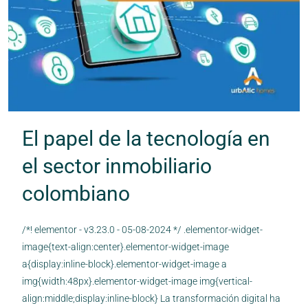
El papel de la tecnología en
el sector inmobiliario
colombiano
/*! elementor - v3.23.0 - 05-08-2024 */ .elementor-widget-
image{text-align:center}.elementor-widget-image
a{display:inline-block}.elementor-widget-image a
img{width:48px}.elementor-widget-image img{vertical-
align:middle;display:inline-block} La transformación digital ha