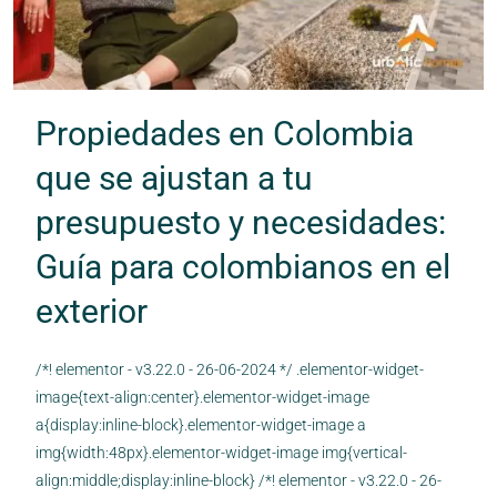
Propiedades en Colombia
que se ajustan a tu
presupuesto y necesidades:
Guía para colombianos en el
exterior
/*! elementor - v3.22.0 - 26-06-2024 */ .elementor-widget-
image{text-align:center}.elementor-widget-image
a{display:inline-block}.elementor-widget-image a
img{width:48px}.elementor-widget-image img{vertical-
align:middle;display:inline-block} /*! elementor - v3.22.0 - 26-