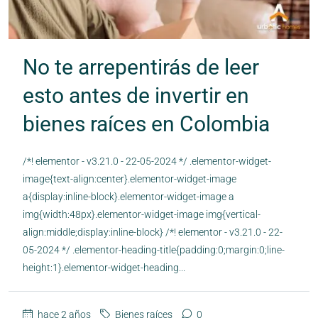
No te arrepentirás de leer
esto antes de invertir en
bienes raíces en Colombia
/*! elementor - v3.21.0 - 22-05-2024 */ .elementor-widget-
image{text-align:center}.elementor-widget-image
a{display:inline-block}.elementor-widget-image a
img{width:48px}.elementor-widget-image img{vertical-
align:middle;display:inline-block} /*! elementor - v3.21.0 - 22-
05-2024 */ .elementor-heading-title{padding:0;margin:0;line-
height:1}.elementor-widget-heading...
hace 2 años
Bienes raíces
0