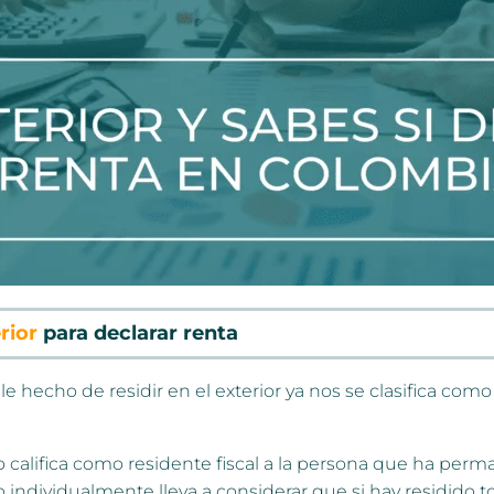
rior
para declarar renta
 hecho de residir en el exterior ya nos se clasifica como 
rio califica como residente fiscal a la persona que ha pe
individualmente lleva a considerar que si hay residido to