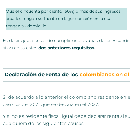
Que el cincuenta por ciento (50%) o más de sus ingresos
anuales tengan su fuente en la jurisdicción en la cual
tengan su domicilio.
Es decir que a pesar de cumplir una o varias de las 6 condici
si acredita estos
dos anteriores requisitos.
Declaración de renta de los
colombianos en el 
Si de acuerdo a lo anterior el colombiano residente en el
caso los del 2021 que se declara en el 2022.
Y si no es residente fiscal, igual debe declarar renta s
cualquiera de las siguientes causas: