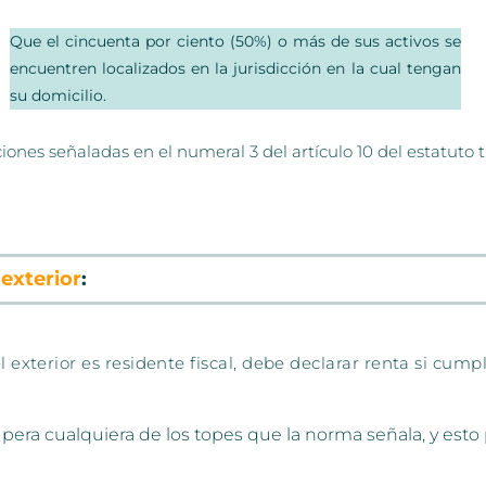
Que el cincuenta por ciento (50%) o más de sus activos se
encuentren localizados en la jurisdicción en la cual tengan
su domicilio.
ones señaladas en el numeral 3 del artículo 10 del estatuto tr
exterior
:
 exterior es residente fiscal, debe declarar renta si cumpl
i supera cualquiera de los topes que la norma señala, y es