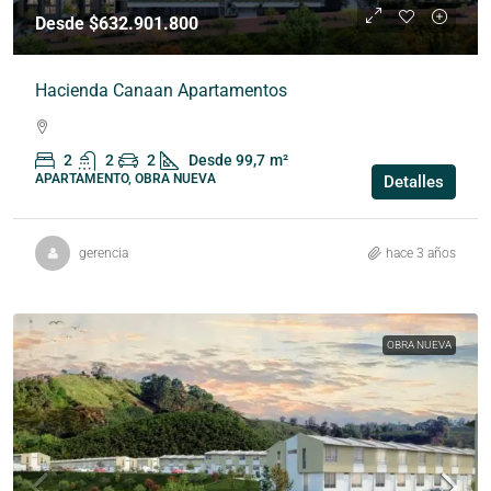
Desde $632.901.800
Hacienda Canaan Apartamentos
2
2
2
Desde 99,7
m²
APARTAMENTO, OBRA NUEVA
Detalles
gerencia
hace 3 años
OBRA NUEVA