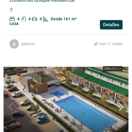
Entrelomas Bosque Residencial
4
4
4
Desde 161
m²
CASA
Detalles
gerencia
hace 11 meses
OBRA NUEVA