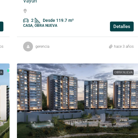
Vayúh
2
Desde 119.7
m²
CASA, OBRA NUEVA
Detalles
os
gerencia
hace 3 años
VA
OBRA NUEVA