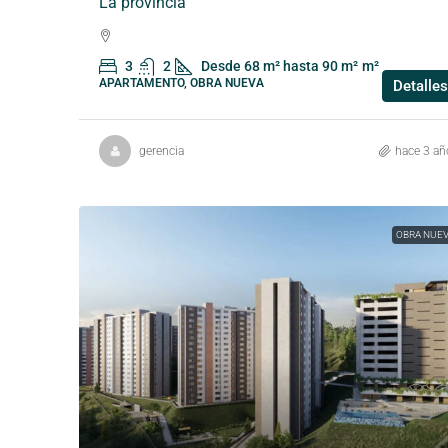
La provincia
3
2
Desde 68 m² hasta 90 m²
m²
APARTAMENTO, OBRA NUEVA
Detalles
gerencia
hace 3 añ
OBRA NUE