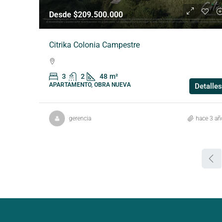
Desde $209.500.000
Citrika Colonia Campestre
3
2
48
m²
APARTAMENTO, OBRA NUEVA
Detalles
gerencia
hace 3 añ