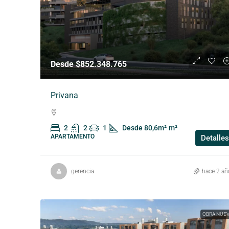
Desde $852.348.765
Privana
2
2
1
Desde 80,6m²
m²
APARTAMENTO
Detalles
gerencia
hace 2 añ
OBRA NUE