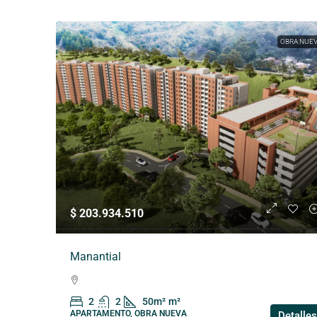
OBRA NUE
$ 203.934.510
Manantial
2
2
50m²
m²
APARTAMENTO, OBRA NUEVA
Detalles