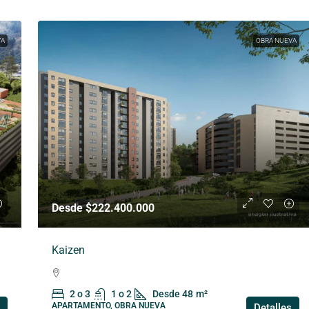
VA
OBRA NUEVA
Desde $222.400.000
Kaizen
2 o 3
1 o 2
Desde 48
m²
APARTAMENTO, OBRA NUEVA
Detalles