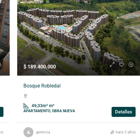
$ 189.400.000
Bosque Robledal
49,33m²
m²
APARTAMENTO, OBRA NUEVA
Detalles
os
gerencia
hace 3 años