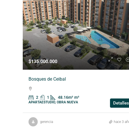
$135.000.000
Bosques de Ceibal
2
1
48.16m²
m²
APARTAESTUDIO, OBRA NUEVA
Detalles
gerencia
hace 3 añ