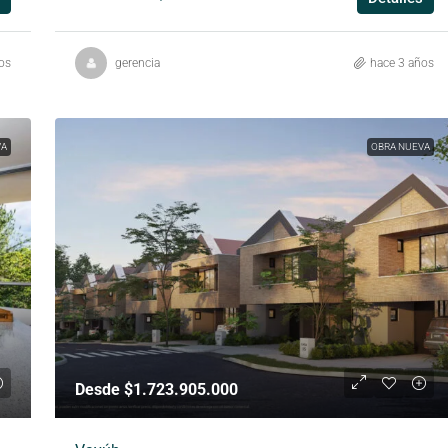
os
gerencia
hace 3 años
VA
OBRA NUEVA
Desde $1.723.905.000