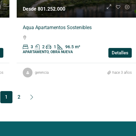
Desde 801.252.000
Aqua Apartamentos Sostenibles
3
2
1
96.5
m²
APARTAMENTO, OBRA NUEVA
Detalles
os
gerencia
hace 3 años
1
2