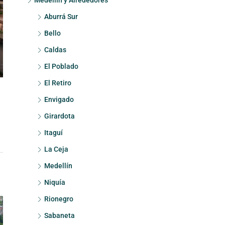
Medellín y Alrededores
Aburrá Sur
Bello
Caldas
El Poblado
El Retiro
Envigado
Girardota
Itaguí
La Ceja
Medellín
Niquía
Rionegro
Sabaneta