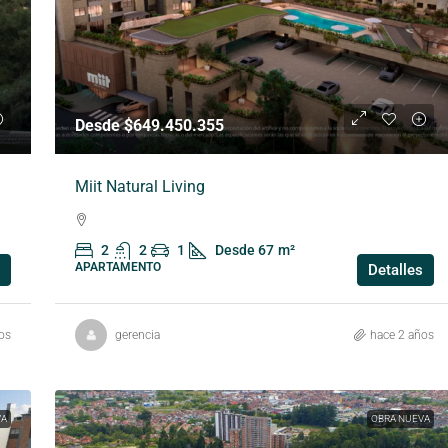
Desde $649.450.355
Miit Natural Living
2
2
1
Desde 67
m²
APARTAMENTO
Detalles
os
gerencia
hace 2 años
VA
OBRA NUEVA