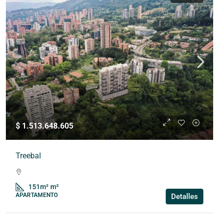
$ 1.513.648.605
Treebal
151m²
m²
APARTAMENTO
Detalles