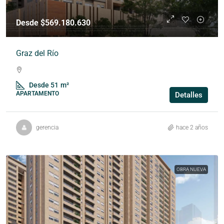
Desde $569.180.630
Graz del Río
Desde 51
m²
APARTAMENTO
Detalles
gerencia
hace 2 años
OBRA NUEVA