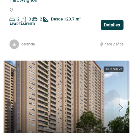
Parc Avignon
2
3
2
Desde 123.7
m²
APARTAMENTO
Detalles
gerencia
hace 2 años
OBRA NUEVA