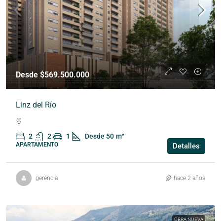
Desde $569.500.000
Linz del Río
2
2
1
Desde 50
m²
APARTAMENTO
Detalles
gerencia
hace 2 años
OBRA NUEVA