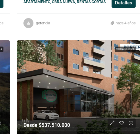
APARTAMENTO, OBRA NUEVA, RENTAS CORTAS
Detalles
os
gerencia
hace 4 años
VA
OBRA NUEVA
Desde $537.510.000