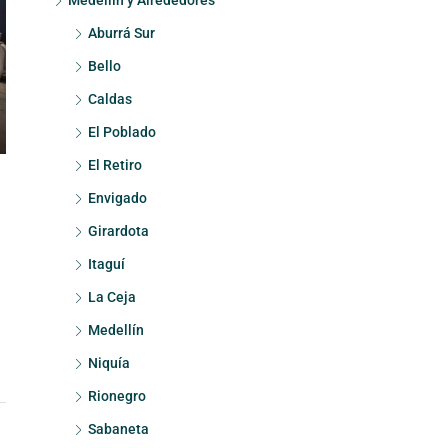
Medellín y Alrededores
Aburrá Sur
Bello
Caldas
El Poblado
El Retiro
Envigado
Girardota
Itaguí
La Ceja
Medellín
Niquía
Rionegro
Sabaneta