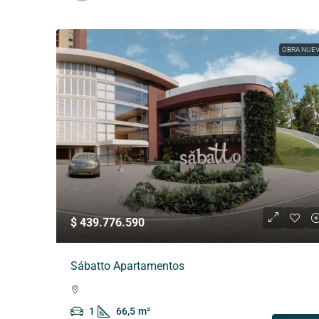
OBRA NUE
$ 439.776.590
Sábatto Apartamentos
1
66,5
m²