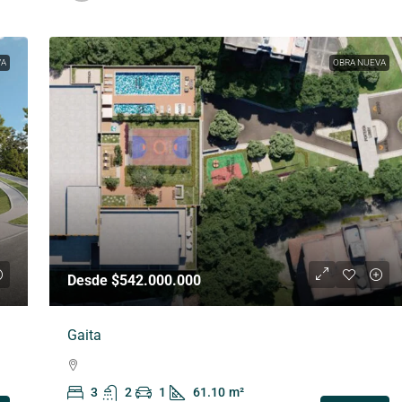
VA
OBRA NUEVA
Desde $542.000.000
Gaita
3
2
1
61.10
m²