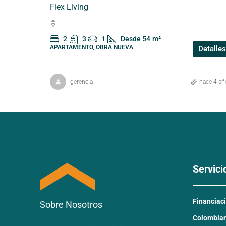
Flex Living
2
3
1
Desde 54
m²
APARTAMENTO, OBRA NUEVA
Detalles
gerencia
hace 4 añ
Servici
_______
Financiac
Sobre Nosotros
Colombiano