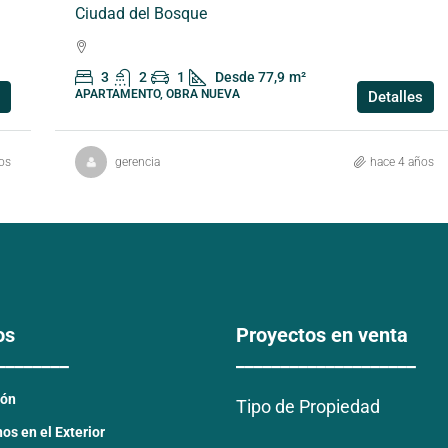
Ciudad del Bosque
3
2
1
Desde 77,9
m²
APARTAMENTO, OBRA NUEVA
Detalles
os
gerencia
hace 4 años
os
Proyectos en venta
________
____________________
ión
Tipo de Propiedad
s en el Exterior