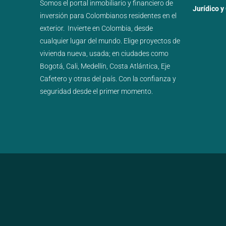
Somos el portal
inmobiliario
y
financiero
de
Jurídico y
inversión para
Colombianos residentes en el
exterior.
Invierte en Colombia, desde
cualquier lugar del mundo. Elige proyectos de
vivienda nueva
,
usada
; en ciudades como
Bogotá
,
Cali
,
Medellín
,
Costa Atlántica
,
Eje
Cafetero
y
otras del país
. Con la confianza y
seguridad desde el primer momento.