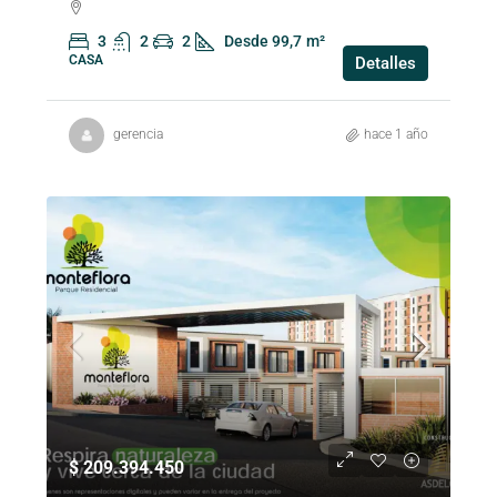
3
2
2
Desde 99,7
m²
CASA
Detalles
gerencia
hace 1 año
$ 209.394.450