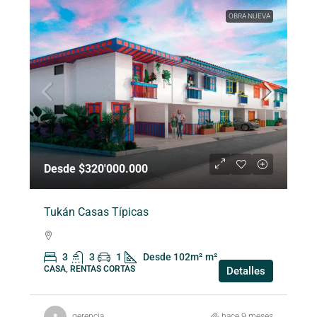
OBRA NUEVA
Desde $320'000.000
Tukán Casas Típicas
3
3
1
Desde 102m²
m²
CASA, RENTAS CORTAS
Detalles
gerencia
hace 9 meses