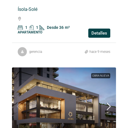
Ísola-Solé
1
1
Desde 36
m²
APARTAMENTO
Detalles
gerencia
hace 9 meses
OBRA NUEVA