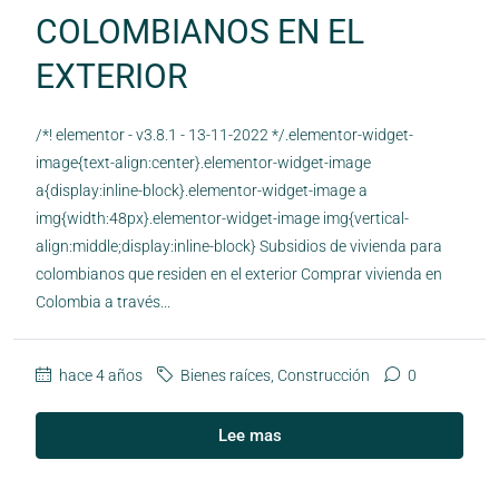
COLOMBIANOS EN EL
EXTERIOR
/*! elementor - v3.8.1 - 13-11-2022 */.elementor-widget-
image{text-align:center}.elementor-widget-image
a{display:inline-block}.elementor-widget-image a
img{width:48px}.elementor-widget-image img{vertical-
align:middle;display:inline-block} Subsidios de vivienda para
colombianos que residen en el exterior Comprar vivienda en
Colombia a través...
hace 4 años
Bienes raíces
,
Construcción
0
Lee mas