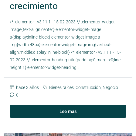
crecimiento
/*! elementor - v3.11.1 - 15-02-2023 */ .elementor-widget-
image{text-align:center}.elementor-widget-image
a{display:inline-block}.elementor-widget-image a
img{width:48px}.elementor-widget-image img{vertical-
align:middle;display:inline-block} /*! elementor - v3.11.1 - 15-
02-2023 */ .elementor-heading-title{padding:0;margin:0;line-
height:1}.elementor-widget-heading...
hace 3 años
Bienes raíces
,
Construcción
,
Negocio
0
Lee mas