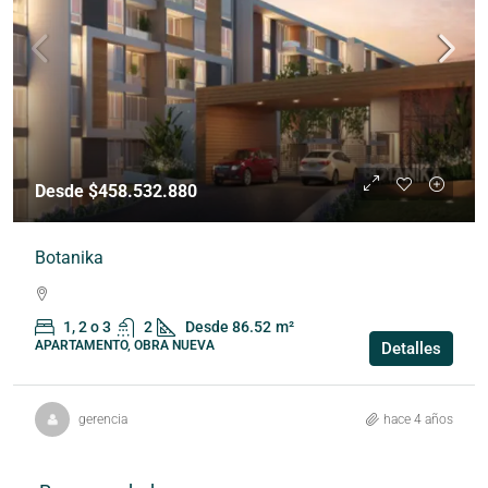
Desde $458.532.880
Botanika
1, 2 o 3
2
Desde 86.52
m²
APARTAMENTO, OBRA NUEVA
Detalles
gerencia
hace 4 años