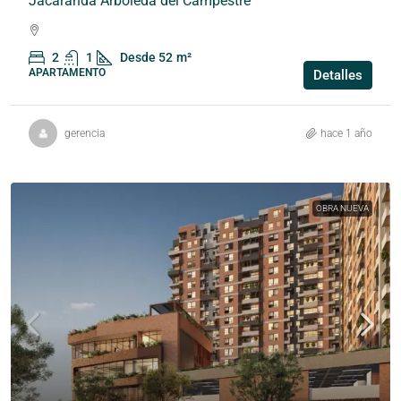
Jacaranda Arboleda del Campestre
2
1
Desde 52
m²
APARTAMENTO
Detalles
gerencia
hace 1 año
OBRA NUEVA