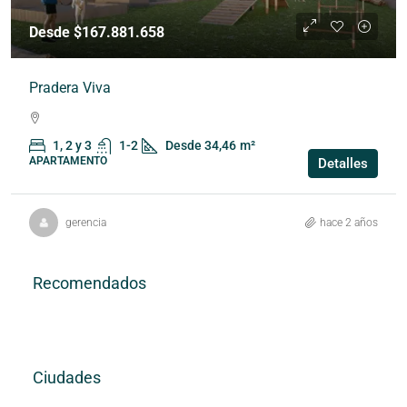
Desde $167.881.658
Pradera Viva
1, 2 y 3
1-2
Desde 34,46
m²
APARTAMENTO
Detalles
gerencia
hace 2 años
Recomendados
Ciudades