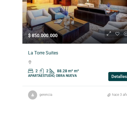
$ 850.000.000
La Torre Suites
2
2
88.28 m²
m²
APARTAESTUDIO, OBRA NUEVA
Detalles
gerencia
hace 3 añ