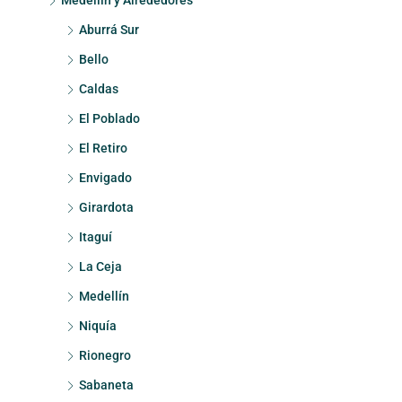
Medellín y Alrededores
Aburrá Sur
Bello
Caldas
El Poblado
El Retiro
Envigado
Girardota
Itaguí
La Ceja
Medellín
Niquía
Rionegro
Sabaneta