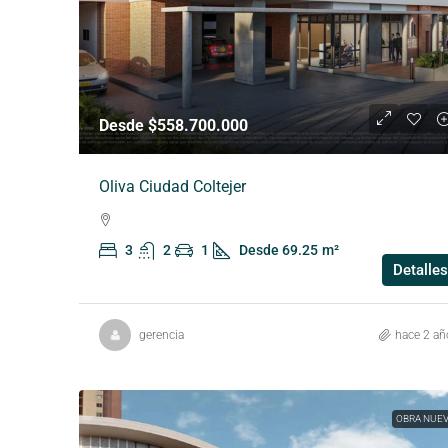
Desde $558.700.000
Oliva Ciudad Coltejer
3
2
1
Desde 69.25
m²
Detalles
gerencia
hace 2 añ
OBRA NUE