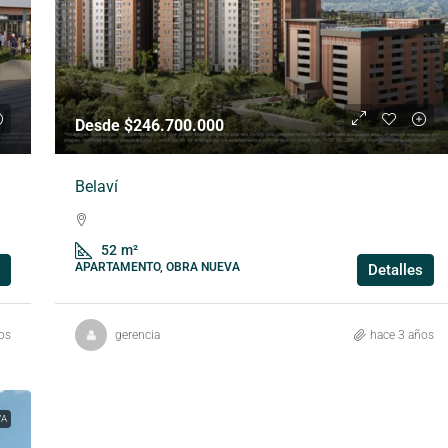
Desde $246.700.000
Belaví
52
m²
APARTAMENTO, OBRA NUEVA
Detalles
os
gerencia
hace 3 años
VA