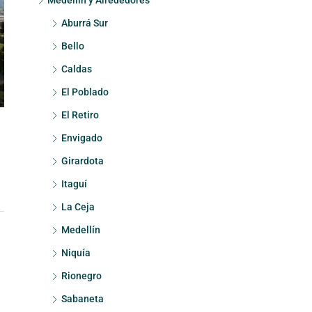
Medellín y Alrededores
Aburrá Sur
Bello
Caldas
El Poblado
El Retiro
Envigado
Girardota
Itaguí
La Ceja
Medellín
Niquía
Rionegro
Sabaneta