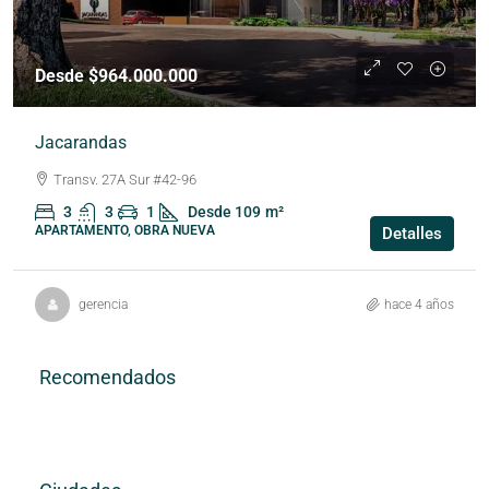
Desde $964.000.000
Jacarandas
Transv. 27A Sur #42-96
3
3
1
Desde 109
m²
APARTAMENTO, OBRA NUEVA
Detalles
gerencia
hace 4 años
Recomendados