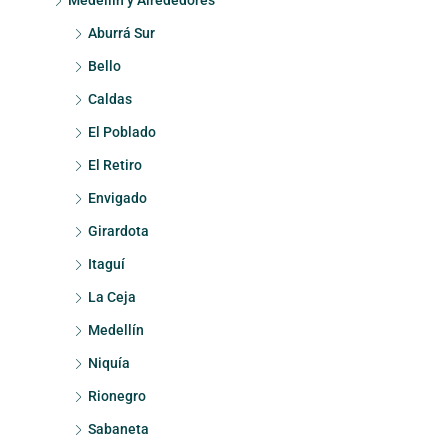
Medellín y Alrededores
Aburrá Sur
Bello
Caldas
El Poblado
El Retiro
Envigado
Girardota
Itaguí
La Ceja
Medellín
Niquía
Rionegro
Sabaneta