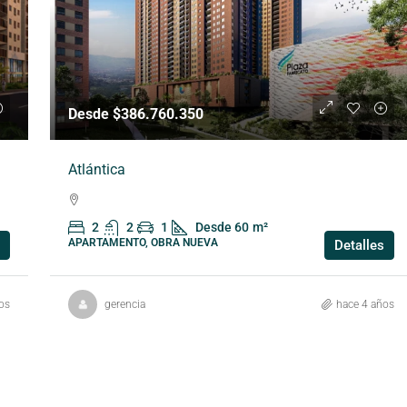
Desde $386.760.350
Atlántica
2
2
1
Desde 60
m²
APARTAMENTO, OBRA NUEVA
Detalles
os
gerencia
hace 4 años