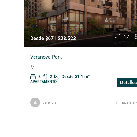
Desde $671.228.523
Veranova Park
2
2
Desde 51.1
m²
APARTAMENTO
Detalles
gerencia
hace 2 añ