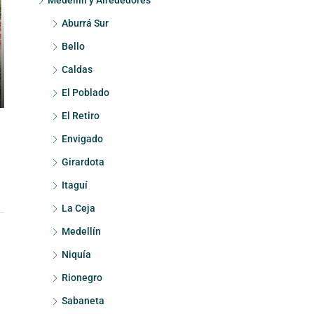
Medellín y Alrededores
Aburrá Sur
Bello
Caldas
El Poblado
El Retiro
Envigado
Girardota
Itaguí
La Ceja
Medellín
Niquía
Rionegro
Sabaneta