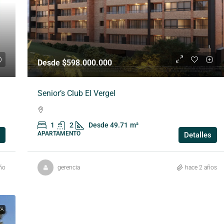
Desde $598.000.000
Senior’s Club El Vergel
1
2
Desde 49.71
m²
APARTAMENTO
Detalles
ño
gerencia
hace 2 años
VA