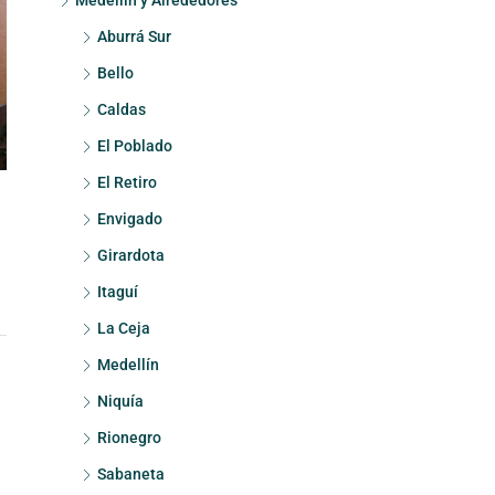
Medellín y Alrededores
Aburrá Sur
Bello
Caldas
El Poblado
El Retiro
Envigado
Girardota
Itaguí
La Ceja
Medellín
Niquía
Rionegro
Sabaneta