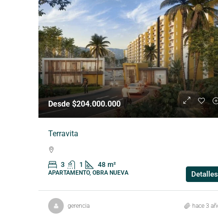
Desde $204.000.000
Terravita
3
1
48
m²
APARTAMENTO, OBRA NUEVA
Detalles
gerencia
hace 3 añ