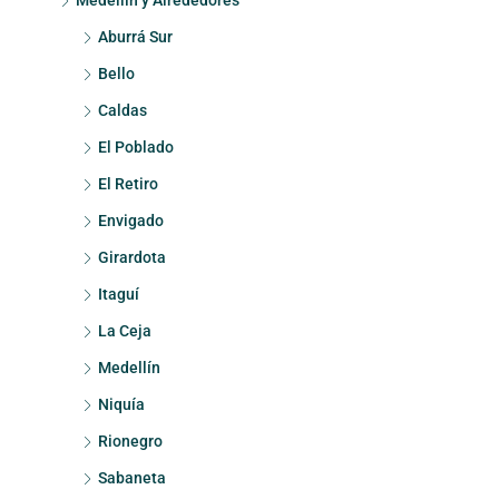
Medellín y Alrededores
Aburrá Sur
Bello
Caldas
El Poblado
El Retiro
Envigado
Girardota
Itaguí
La Ceja
Medellín
Niquía
Rionegro
Sabaneta