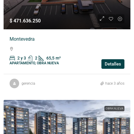
$ 471.636.250
Montevedra
2 y 3
2
65,5
m²
APARTAMENTO, OBRA NUEVA
Detalles
gerencia
hace 3 años
OBRA NUEVA