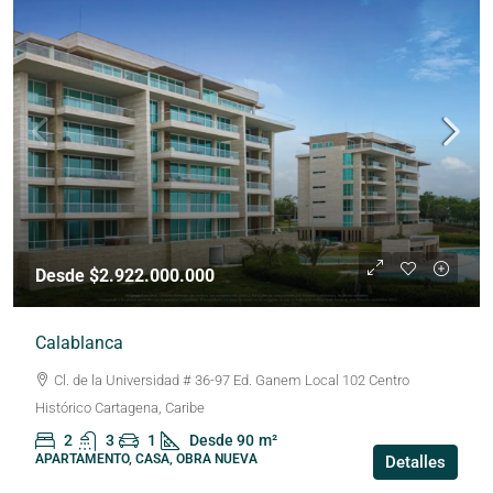
Desde $2.922.000.000
Calablanca
Cl. de la Universidad # 36-97 Ed. Ganem Local 102 Centro
Histórico Cartagena, Caribe
2
3
1
Desde 90
m²
APARTAMENTO, CASA, OBRA NUEVA
Detalles