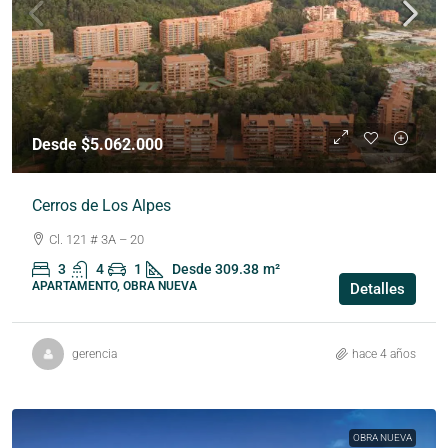
Desde $5.062.000
Cerros de Los Alpes
Cl. 121 # 3A – 20
3
4
1
Desde 309.38
m²
APARTAMENTO, OBRA NUEVA
Detalles
gerencia
hace 4 años
OBRA NUEVA