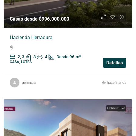
Casas desde $996.000.000
Hacienda Herradura
2, 3
3
4
Desde 96
m²
CASA, LOTES
Detalles
gerencia
hace 2 años
OBRA NUEVA