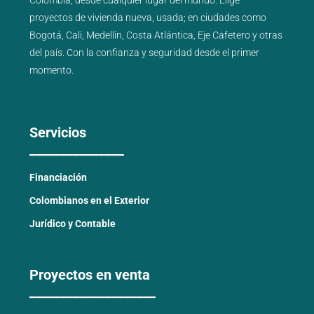
Colombia, desde cualquier lugar del mundo. Elige
proyectos de
vivienda nueva
,
usada
; en ciudades como
Bogotá
,
Cali
,
Medellín
,
Costa Atlántica
,
Eje Cafetero
y
otras
del país
. Con la confianza y seguridad desde el primer
momento.
Servicios
_______________
Financiación
Colombianos en el Exterior
Jurídico y Contable
Proyectos en venta
____________________