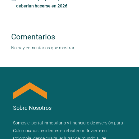
deberían hacerse en 2026
Comentarios
No hay comentarios que mostrar.
Sobre Nosotros
Somos el portal
inmobiliario
y
financiero
de inversión para
Colombianos residentes en el exterior.
Invierte en
Colombia, desde cualquier lugar del mundo. Elige