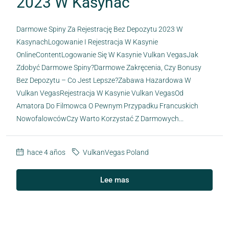
2023 W Kasynac
Darmowe Spiny Za Rejestrację Bez Depozytu 2023 W
KasynachLogowanie I Rejestracja W Kasynie
OnlineContentLogowanie Się W Kasynie Vulkan VegasJak
Zdobyć Darmowe Spiny?Darmowe Zakręcenia, Czy Bonusy
Bez Depozytu – Co Jest Lepsze?Zabawa Hazardowa W
Vulkan VegasRejestracja W Kasynie Vulkan VegasOd
Amatora Do Filmowca O Pewnym Przypadku Francuskich
NowofalowcówCzy Warto Korzystać Z Darmowych...
hace 4 años
VulkanVegas Poland
Lee mas