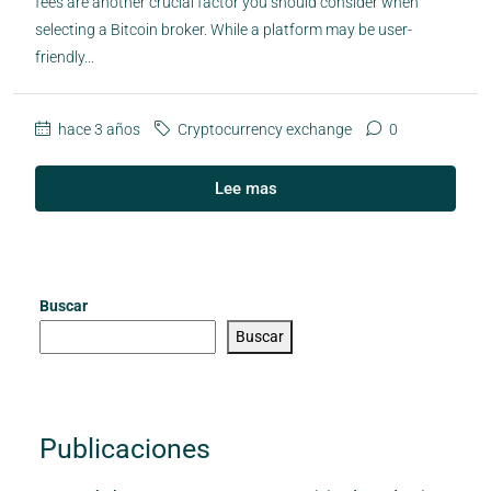
fees are another crucial factor you should consider when
selecting a Bitcoin broker. While a platform may be user-
friendly...
hace 3 años
Cryptocurrency exchange
0
Lee mas
Buscar
Buscar
Publicaciones