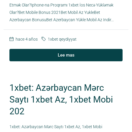
Etmək Olar?Iphone-na Proqramı 1xbet İos Necə Yükləmək
Olar?Bet Mobile Bonus 2021Bet Mobil Az YukleBet
Azerbaycan BonusuBet Azerbaycan Yükle Mobil Az Indir...
hace 4 años
1xbet qeydiyyat
Lee mas
1xbet: Azərbaycan Mərc
Saytı 1xbet Az, 1xbet Mobi
202
1xbet: Azərbaycan Mərc Saytı 1xbet Az, 1xbet Mobi