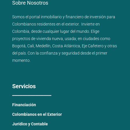
Sobre Nosotros
Somos el portal
inmobiliario
y
financiero
de inversión para
Colombianos residentes en el exterior.
Invierte en
Colombia, desde cualquier lugar del mundo. Elige
proyectos de
vivienda nueva
,
usada
; en ciudades como
Bogotá
,
Cali
,
Medellín
,
Costa Atlántica
,
Eje Cafetero
y
otras
del país
. Con la confianza y seguridad desde el primer
momento.
Servicios
_______________
Financiación
Colombianos en el Exterior
Jurídico y Contable