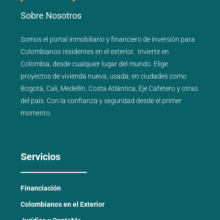
Sobre Nosotros
Somos el portal
inmobiliario
y
financiero
de inversión para
Colombianos residentes en el exterior.
Invierte en
Colombia, desde cualquier lugar del mundo. Elige
proyectos de
vivienda nueva
,
usada
; en ciudades como
Bogotá
,
Cali
,
Medellín
,
Costa Atlántica
,
Eje Cafetero
y
otras
del país
. Con la confianza y seguridad desde el primer
momento.
Servicios
_______________
Financiación
Colombianos en el Exterior