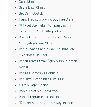
Canli Idman
Sayta Daxil Olmaq
Bet Canlı Dəstək
Hansı Hadisələrə Mərc Qoymaq Olar?
1xbet Bukmeker Kompaniyasinin
Üstünlükləri Nə Ilə Əlaqəlidir?
Bukmeker Kontorunda Hesabı Necə
Maliyyələşdirmək Olar?
Bet Pul Vəsaitlərinin Daxil Edilməsi Və
Çıxarılması Üsulları
Bet-də Mərc Etmək Üçün Məşhur Idman
Növləri
Bet Az Promos Və Bonuslar
Bet Şəxsi Hesabınıza Daxil Olun
Mərcin Ləğvi Gaidasi
Bahis Şirkətinin Lisenziyası
Bahis Proqramının Funksionallığı
1xbet Mərc Sayti – Siz Nəyi Bilmək