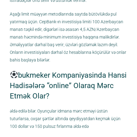
istifadəçilər onu sevir və üstünlük verirlər.
Aşağı limit müəyyən metodlarında saytda bütövlükdə pul
yatırmaq üçün. CepBank-ın investisiya limiti 100 Azerbaycan
manatı təşkil edir, digərləri isə əsasən 4,5 AZN/Azerbaycan
manatı həcmində minimum investisiya haqqına malikdirlər.
Əməliyyatlar dərhal baş verir; üzvləri gözləmək lazım deyil.
Onların investisiyaları dərhal öz hesablarına köçürülür və onlar
bahis başlaya bilərlər.
bukmeker Kompaniyasinda Hansi
Hadisələrə “online” Olaraq Mərc
Etmək Olar?
əldə edilə bilər. Oyunçular idmana mərc etməyi üstün
tuturlarsa, oxşar şərtlər altında qeydiyyatdan keçmək üçün
100 dollar və 150 ​​pulsuz fırlanma əldə edə