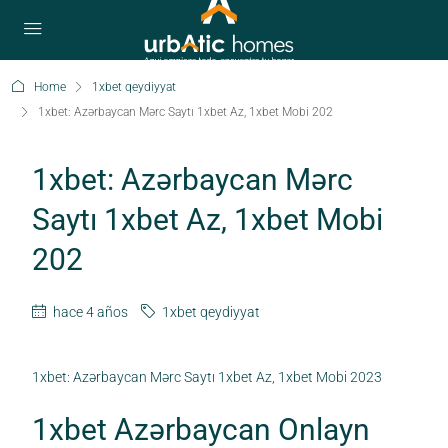
Home
1xbet qeydiyyat
1xbet: Azərbaycan Mərc Saytı 1xbet Az, 1xbet Mobi 202
1xbet: Azərbaycan Mərc
Saytı 1xbet Az, 1xbet Mobi
202
hace 4 años
1xbet qeydiyyat
1xbet: Azərbaycan Mərc Saytı 1xbet Az, 1xbet Mobi 2023
1xbet Azərbaycan Onlayn