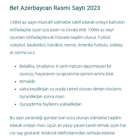
Bet Azerbaycan Rəsmi Saytı 2023
1XBet az saytı müxtəlif xidmətlər təklif edərək onlayn bahisləri
istifadəçilər üçün çox asan və zövqlü etdi. 1XBet az sayt
oyunları istifadəçilərə iki hissədə təqdim olunur. Futbol, ​​
voleybol, basketbol, ​​həndbol, tennis, Amerika futbolu, xokkey,
at sürmə və s.
Beləliklə, istədiyiniz 4 canlı matçını qaçırmayan bir
oyunçu, həyəcanını və qazanma şansını artıra bilər.
etməlidir.
xəttə keçdikdən və orada təmsil olunan idman növlərini
öyrəndikdən sonra mərc
Quraşdırma fayllarını yüklədikdən
Bu sayt yarandığı gündən bəri arzu olunan xidmətlər təqdim
edərək onlayn mərc üçün ən yaxşı şəraiti təmin etmək üçün hər
cür səy göstərdi. Android telefonlarından istifadə edənlər