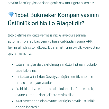
saytlar ilə müqayisədə daha geniş saxlanılır görə bilərsiniz.
1xbet Bukmeker Kompaniyasinin
Üstünlükləri Nə Ilə Əlaqəlidir?
tətbiq etməsinə icazə verməlisiniz. Əlavə quraşdırma
avtomatik olaraq baş verir və başa çatdıqdan sonra APK
faylını silməli və təhlükəsizlik parametrlərini əvvəlki vəziyyətinə
qaytarmalısınız.
tutan matçlar da daxil olmaqla müxtəlif idman tədbirlərini
tapa bilərsiniz.
İstifadəçilərin 1xbet Qeydiyyat üçün sertifikat təqdim
etməsinə ehtiyac yoxdur.
Öz biliklərini və etibarlı statistikalarını istifadə edərək,
oyunçu proqnozları gəlirlərə çevirə bilər.
Azərbaycandan olan oyunçular üçün böyük üstünlük
ondan ibarətdir