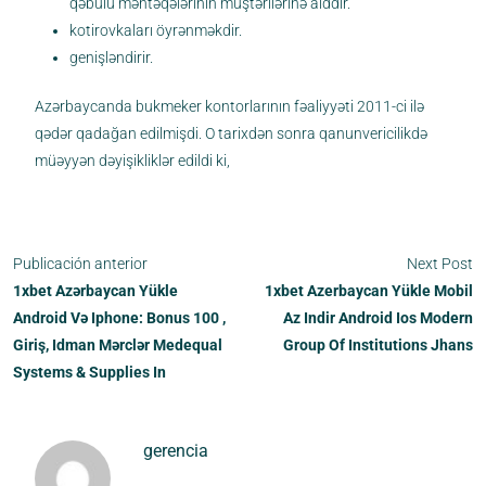
qəbulu məntəqələrinin müştərilərinə aiddir.
kotirovkaları öyrənməkdir.
genişləndirir.
Azərbaycanda bukmeker kontorlarının fəaliyyəti 2011-ci ilə
qədər qadağan edilmişdi. O tarixdən sonra qanunvericilikdə
müəyyən dəyişikliklər edildi ki,
Publicación anterior
Next Post
1xbet Azərbaycan Yükle
1xbet Azerbaycan Yükle Mobil
Android Və Iphone: Bonus 100 ,
Az Indir Android Ios Modern
Giriş, Idman Mərclər Medequal
Group Of Institutions Jhans
Systems & Supplies In
gerencia