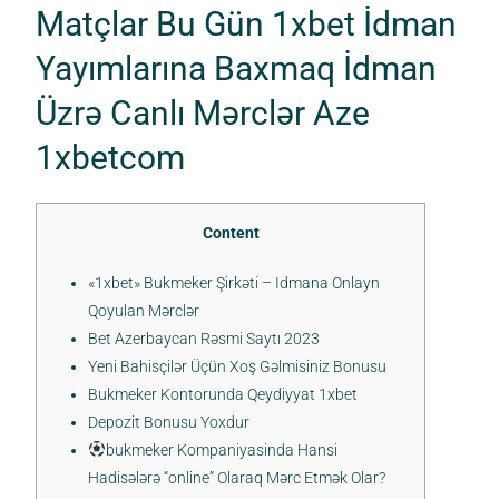
Matçlar Bu Gün 1xbet İdman
Yayımlarına Baxmaq İdman
Üzrə Canlı Mərclər Aze
1xbetcom
Content
«1xbet» Bukmeker Şirkəti – Idmana Onlayn
Qoyulan Mərclər
Bet Azerbaycan Rəsmi Saytı 2023
Yeni Bahisçilər Üçün Xoş Gəlmisiniz Bonusu
Bukmeker Kontorunda Qeydiyyat 1xbet
Depozit Bonusu Yoxdur
bukmeker Kompaniyasinda Hansi
Hadisələrə “online” Olaraq Mərc Etmək Olar?