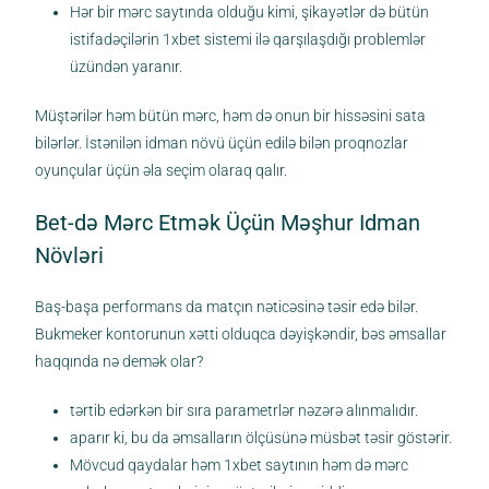
Hər bir mərc saytında olduğu kimi, şikayətlər də bütün
istifadəçilərin 1xbet sistemi ilə qarşılaşdığı problemlər
üzündən yaranır.
Müştərilər həm bütün mərc, həm də onun bir hissəsini sata
bilərlər. İstənilən idman növü üçün edilə bilən proqnozlar
oyunçular üçün əla seçim olaraq qalır.
Bet-də Mərc Etmək Üçün Məşhur Idman
Növləri
Baş-başa performans da matçın nəticəsinə təsir edə bilər.
Bukmeker kontorunun xətti olduqca dəyişkəndir, bəs əmsallar
haqqında nə demək olar?
tərtib edərkən bir sıra parametrlər nəzərə alınmalıdır.
aparır ki, bu da əmsalların ölçüsünə müsbət təsir göstərir.
Mövcud qaydalar həm 1xbet saytının həm də mərc