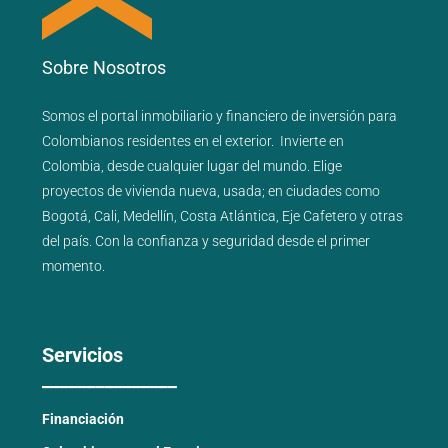
Sobre Nosotros
Somos el portal
inmobiliario
y
financiero
de inversión para
Colombianos residentes en el exterior.
Invierte en
Colombia, desde cualquier lugar del mundo. Elige
proyectos de
vivienda nueva
,
usada
; en ciudades como
Bogotá
,
Cali
,
Medellín
,
Costa Atlántica
,
Eje Cafetero
y
otras
del país
. Con la confianza y seguridad desde el primer
momento.
Servicios
_______________
Financiación