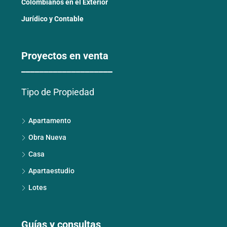
Colombianos en el Exterior
Jurídico y Contable
Proyectos en venta
____________________
Tipo de Propiedad
Apartamento
Obra Nueva
Casa
Apartaestudio
Lotes
Guías y consultas