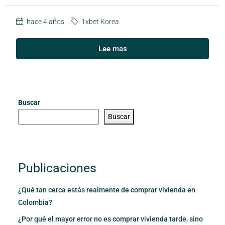
hace 4 años
1xbet Korea
Lee mas
Buscar
Buscar
Publicaciones
¿Qué tan cerca estás realmente de comprar vivienda en
Colombia?
¿Por qué el mayor error no es comprar vivienda tarde, sino