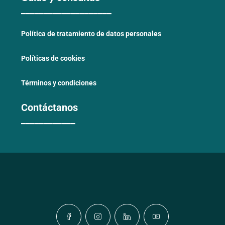
____________________
Política de tratamiento de datos personales
Políticas de cookies
Términos y condiciones
Contáctanos
____________