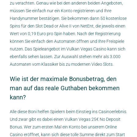
zu verachten. Genau wie bei den anderen beiden Angeboten,
müssen Sie einfach nur ein Konto registrieren und Ihre
Handynummer bestätigen. Sie bekommen dann 50 kostenlose
Spins für den Slot Dead or Alive II von NetEnt, die jeweils einen
Wert von 0,19 Euro pro Spin haben. Nach der Registrierung
können Sie einfach den Automaten öffnen und Ihre Freispiele
nutzen. Das Spieleangebot im Vulkan Vegas Casino kann sich
ebenfalls sehen lassen. Zur Auswahl stehen mehr als 3.000
Automaten vom Klassiker bis zu modernen Video Slots.
Wie ist der maximale Bonusbetrag, den
man auf das reale Guthaben bekommen
kann?
Alle diese Boni helfen Spielern beim Einstieg ins Casinoerlebnis.
Und zwar gibt es dabei einen Vulkan Vegas 25€ No Deposit
Bonus. Wer zum ersten Mal ein Konto bei unserem Online
Casino eröffnet, kann sich diese tolle Summe direkt zum Start