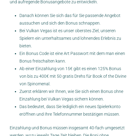
und aufregende Bonusangebote zu entwickeln.
Danach können Sie sich das für Sie passende Angebot
aussuchen und sich den Bonus schnappen.
Bei Vulkan Vegas ist es unser oberstes Ziel, unseren
Spielern ein unterhaltsames und lohnendes Erlebnis zu
bieten.
Ein Bonus Code ist eine Art Passwort mit dem man einen
Bonus freischalten kann.
Ab einer Einzahlung von 15€ gibt es einen 125% Bonus
von bis zu 400€ mit 50 gratis Drehs für Book of the Divine
von Spinomenal.
Zuerst erklären wir Ihnen, wie Sie sich einen Bonus ohne
Einzahlung bei Vulkan Vegas sichern können.
Das bedeutet, dass Sie lediglich ein neues Spielerkonto
eröffnen und Ihre Telefonnummer bestätigen müssen.
Einzahlung und Bonus müssen insgesamt 40-fach umgesetzt
werden, wozu jeweils Tage Zeit bleiben. Die Boni ohne