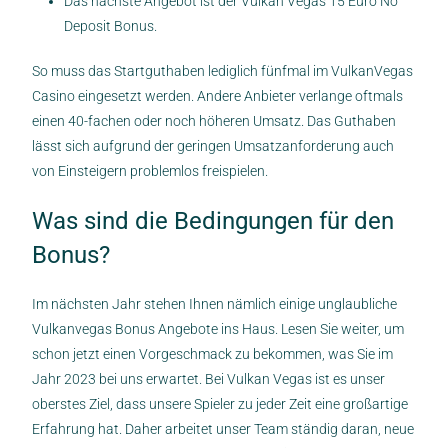
Das nächste Angebot ist der Vulkan Vegas 15 Euro No
Deposit Bonus.
So muss das Startguthaben lediglich fünfmal im VulkanVegas
Casino eingesetzt werden. Andere Anbieter verlange oftmals
einen 40-fachen oder noch höheren Umsatz. Das Guthaben
lässt sich aufgrund der geringen Umsatzanforderung auch
von Einsteigern problemlos freispielen.
Was sind die Bedingungen für den
Bonus?
Im nächsten Jahr stehen Ihnen nämlich einige unglaubliche
Vulkanvegas Bonus Angebote ins Haus. Lesen Sie weiter, um
schon jetzt einen Vorgeschmack zu bekommen, was Sie im
Jahr 2023 bei uns erwartet. Bei Vulkan Vegas ist es unser
oberstes Ziel, dass unsere Spieler zu jeder Zeit eine großartige
Erfahrung hat. Daher arbeitet unser Team ständig daran, neue