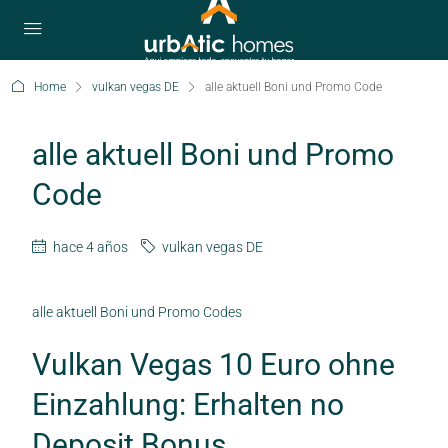
Home
vulkan vegas DE
alle aktuell Boni und Promo Code
alle aktuell Boni und Promo
Code
hace 4 años
vulkan vegas DE
alle aktuell Boni und Promo Codes
Vulkan Vegas 10 Euro ohne
Einzahlung: Erhalten no
Deposit Bonus