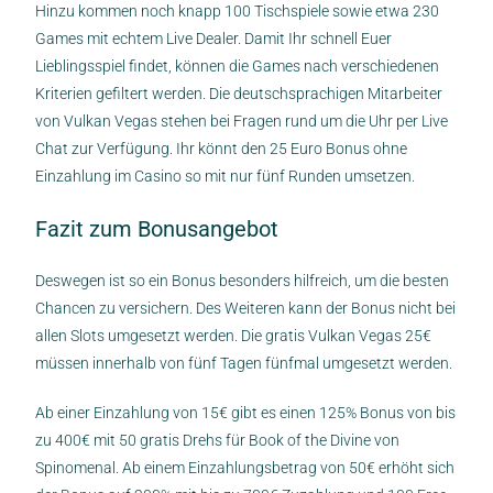
Hinzu kommen noch knapp 100 Tischspiele sowie etwa 230
Games mit echtem Live Dealer. Damit Ihr schnell Euer
Lieblingsspiel findet, können die Games nach verschiedenen
Kriterien gefiltert werden. Die deutschsprachigen Mitarbeiter
von Vulkan Vegas stehen bei Fragen rund um die Uhr per Live
Chat zur Verfügung. Ihr könnt den 25 Euro Bonus ohne
Einzahlung im Casino so mit nur fünf Runden umsetzen.
Fazit zum Bonusangebot
Deswegen ist so ein Bonus besonders hilfreich, um die besten
Chancen zu versichern. Des Weiteren kann der Bonus nicht bei
allen Slots umgesetzt werden. Die gratis Vulkan Vegas 25€
müssen innerhalb von fünf Tagen fünfmal umgesetzt werden.
Ab einer Einzahlung von 15€ gibt es einen 125% Bonus von bis
zu 400€ mit 50 gratis Drehs für Book of the Divine von
Spinomenal. Ab einem Einzahlungsbetrag von 50€ erhöht sich