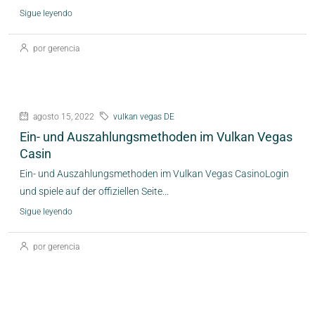
Sigue leyendo
por gerencia
agosto 15, 2022
vulkan vegas DE
Ein- und Auszahlungsmethoden im Vulkan Vegas
Casin
Ein- und Auszahlungsmethoden im Vulkan Vegas CasinoLogin
und spiele auf der offiziellen Seite...
Sigue leyendo
por gerencia