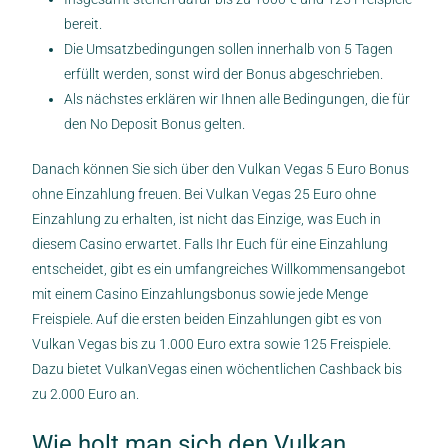
bereit.
Die Umsatzbedingungen sollen innerhalb von 5 Tagen
erfüllt werden, sonst wird der Bonus abgeschrieben.
Als nächstes erklären wir Ihnen alle Bedingungen, die für
den No Deposit Bonus gelten.
Danach können Sie sich über den Vulkan Vegas 5 Euro Bonus
ohne Einzahlung freuen. Bei Vulkan Vegas 25 Euro ohne
Einzahlung zu erhalten, ist nicht das Einzige, was Euch in
diesem Casino erwartet. Falls Ihr Euch für eine Einzahlung
entscheidet, gibt es ein umfangreiches Willkommensangebot
mit einem Casino Einzahlungsbonus sowie jede Menge
Freispiele. Auf die ersten beiden Einzahlungen gibt es von
Vulkan Vegas bis zu 1.000 Euro extra sowie 125 Freispiele.
Dazu bietet VulkanVegas einen wöchentlichen Cashback bis
zu 2.000 Euro an.
Wie holt man sich den Vulkan