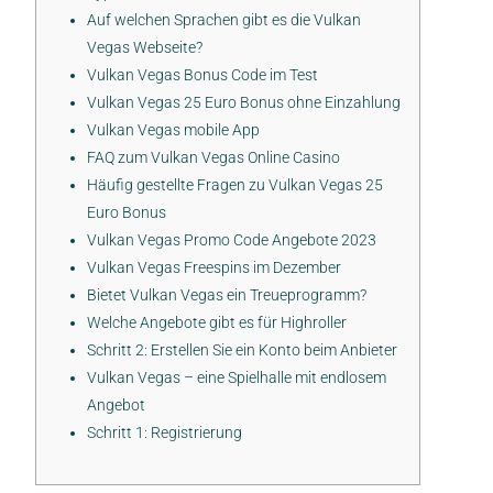
Auf welchen Sprachen gibt es die Vulkan
Vegas Webseite?
Vulkan Vegas Bonus Code im Test
Vulkan Vegas 25 Euro Bonus ohne Einzahlung
Vulkan Vegas mobile App
FAQ zum Vulkan Vegas Online Casino
Häufig gestellte Fragen zu Vulkan Vegas 25
Euro Bonus
Vulkan Vegas Promo Code Angebote 2023
Vulkan Vegas Freespins im Dezember
Bietet Vulkan Vegas ein Treueprogramm?
Welche Angebote gibt es für Highroller
Schritt 2: Erstellen Sie ein Konto beim Anbieter
Vulkan Vegas – eine Spielhalle mit endlosem
Angebot
Schritt 1: Registrierung