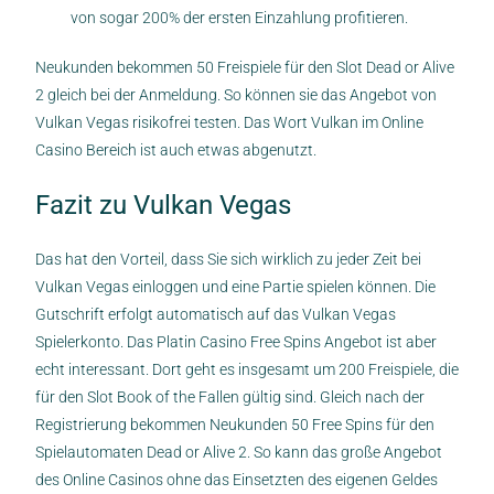
von sogar 200% der ersten Einzahlung profitieren.
Neukunden bekommen 50 Freispiele für den Slot Dead or Alive
2 gleich bei der Anmeldung. So können sie das Angebot von
Vulkan Vegas risikofrei testen. Das Wort Vulkan im Online
Casino Bereich ist auch etwas abgenutzt.
Fazit zu Vulkan Vegas
Das hat den Vorteil, dass Sie sich wirklich zu jeder Zeit bei
Vulkan Vegas einloggen und eine Partie spielen können. Die
Gutschrift erfolgt automatisch auf das Vulkan Vegas
Spielerkonto. Das Platin Casino Free Spins Angebot ist aber
echt interessant. Dort geht es insgesamt um 200 Freispiele, die
für den Slot Book of the Fallen gültig sind. Gleich nach der
Registrierung bekommen Neukunden 50 Free Spins für den
Spielautomaten Dead or Alive 2. So kann das große Angebot
des Online Casinos ohne das Einsetzten des eigenen Geldes