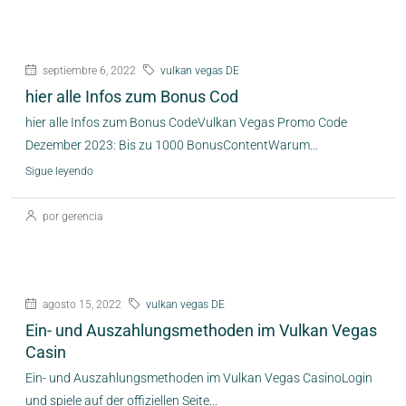
septiembre 6, 2022
vulkan vegas DE
hier alle Infos zum Bonus Cod
hier alle Infos zum Bonus CodeVulkan Vegas Promo Code
Dezember 2023: Bis zu 1000 BonusContentWarum...
Sigue leyendo
por gerencia
agosto 15, 2022
vulkan vegas DE
Ein- und Auszahlungsmethoden im Vulkan Vegas
Casin
Ein- und Auszahlungsmethoden im Vulkan Vegas CasinoLogin
und spiele auf der offiziellen Seite...