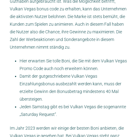
Guthaben aufgebraucht ist. Was die Möglichkeit betrifft,
Vulkan Vegas bonus code zu erhalten, kann das Unternehmen
die aktivsten Nutzer belohnen. Die Marke ist stets bemüht, die
Kunden zum Spielen zu animieren. Auch in diesem Fall haben
die Nutzer also die Chance, ihre Gewinne zu maximieren. Die
Zahl der Werbeaktionen und Sonderangebote in diesem
Unternehmen nimmt ständig zu.
Hier erwarten Sie tolle Boni, die Sie mit dem Vulkan Vegas
Promo Code auch noch erweitern können.
Damit der gutgeschriebene Vulkan Vegas
Einzahlungsbonus ausbezahlt werden kann, muss der
erzielte Gewinn den Bonusbetrag mindestens 40 Mal
übersteigen.
Jeden Samstag gibt es bei Vulkan Vegas die sogenannte
„Saturday Request“.
Im Jahr 2023 werden wir einige der besten Boni anbieten, die
Vulkan Vegas je gesehen hat. Bei Vulkan Vegas steht ganz