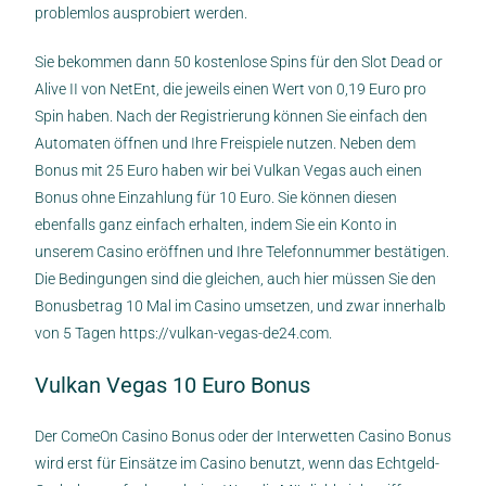
problemlos ausprobiert werden.
Sie bekommen dann 50 kostenlose Spins für den Slot Dead or
Alive II von NetEnt, die jeweils einen Wert von 0,19 Euro pro
Spin haben. Nach der Registrierung können Sie einfach den
Automaten öffnen und Ihre Freispiele nutzen. Neben dem
Bonus mit 25 Euro haben wir bei Vulkan Vegas auch einen
Bonus ohne Einzahlung für 10 Euro. Sie können diesen
ebenfalls ganz einfach erhalten, indem Sie ein Konto in
unserem Casino eröffnen und Ihre Telefonnummer bestätigen.
Die Bedingungen sind die gleichen, auch hier müssen Sie den
Bonusbetrag 10 Mal im Casino umsetzen, und zwar innerhalb
von 5 Tagen
https://vulkan-vegas-de24.com
.
Vulkan Vegas 10 Euro Bonus
Der ComeOn Casino Bonus oder der Interwetten Casino Bonus
wird erst für Einsätze im Casino benutzt, wenn das Echtgeld-