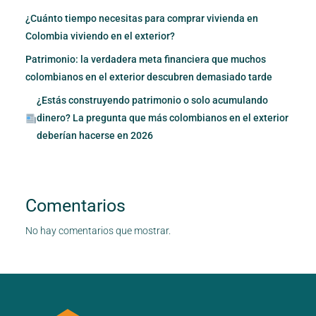
¿Cuánto tiempo necesitas para comprar vivienda en
Colombia viviendo en el exterior?
Patrimonio: la verdadera meta financiera que muchos
colombianos en el exterior descubren demasiado tarde
¿Estás construyendo patrimonio o solo acumulando
dinero? La pregunta que más colombianos en el exterior
deberían hacerse en 2026
Comentarios
No hay comentarios que mostrar.