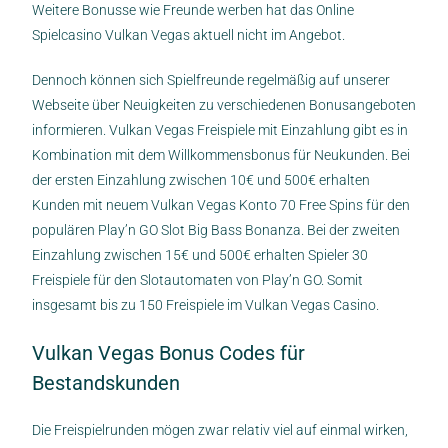
Weitere Bonusse wie Freunde werben hat das Online
Spielcasino Vulkan Vegas aktuell nicht im Angebot.
Dennoch können sich Spielfreunde regelmäßig auf unserer
Webseite über Neuigkeiten zu verschiedenen Bonusangeboten
informieren. Vulkan Vegas Freispiele mit Einzahlung gibt es in
Kombination mit dem Willkommensbonus für Neukunden. Bei
der ersten Einzahlung zwischen 10€ und 500€ erhalten
Kunden mit neuem Vulkan Vegas Konto 70 Free Spins für den
populären Play’n GO Slot Big Bass Bonanza. Bei der zweiten
Einzahlung zwischen 15€ und 500€ erhalten Spieler 30
Freispiele für den Slotautomaten von Play’n GO. Somit
insgesamt bis zu 150 Freispiele im Vulkan Vegas Casino.
Vulkan Vegas Bonus Codes für
Bestandskunden
Die Freispielrunden mögen zwar relativ viel auf einmal wirken,