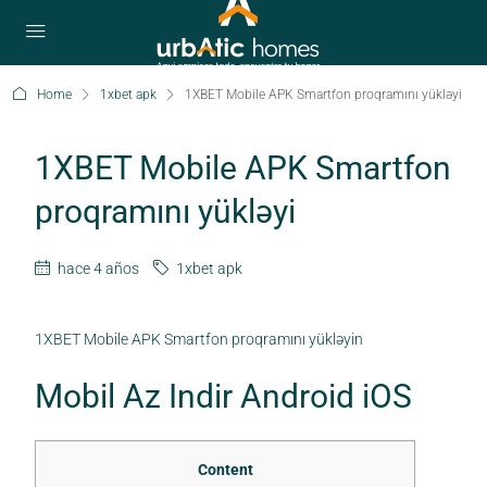
Home
1xbet apk
1XBET Mobile APK Smartfon proqramını yükləyi
1XBET Mobile APK Smartfon
proqramını yükləyi
hace 4 años
1xbet apk
1XBET Mobile APK Smartfon proqramını yükləyin
Mobil Az Indir Android iOS
Content