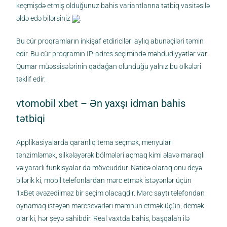
keçmişdə etmiş olduğunuz bahis variantlarına tətbiq vasitəsilə
əldə edə bilərsiniz
.
Bu cür proqramların inkişaf etdiriciləri aylıq abunəçiləri təmin
edir. Bu cür proqramın IP-adres seçimində məhdudiyyətlər var.
Qumar müəssisələrinin qadağan olunduğu yalnız bu ölkələri
təklif edir.
vtomobil xbet – Ən yaxşı idman bahis
tətbiqi
Applikasiyalarda qaranlıq tema seçmək, menyuları
tənzimləmək, silkələyərək bölmələri açmaq kimi əlavə maraqlı
və yararlı funkisyalar da mövcuddur. Nəticə olaraq onu deyə
bilərik ki, mobil telefonlardan mərc etmək istəyənlər üçün
1xBet əvəzedilməz bir seçim olacaqdır. Mərc saytı telefondan
oynamaq istəyən mərcsevərləri məmnun etmək üçün, demək
olar ki, hər şeyə sahibdir. Real vaxtda bahis, başqaları ilə