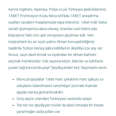
Ayrıca İngiltərə, İspaniya, Polşa və ya Türkiyəyə gedə bilərsiniz.
1XBET Promosyon Kodu Necə istifadə 1XBET araşdırma
sualları cavabını məqaləmizdə tapa bilərsiniz. 1xbet indir Daha
sürətli işləməyinizə əlavə olaraq, istənilən vaxt bahis edə
biləcəyiniz faktı son apk versiyasını qaçılmaz edir. Yeni
müştərilərin bu an üçün yalnız Alman konuşabildiğimiz
təqdirdə Türkçe olaraq qəbul edildiyinin deyildiyi çox şey var.
Onsuz, saytı daxil etmək və siyahıdan bir idman bahisini
seçmək mümkündür. Veb saytına keçin, Mərclər və səhifənin
yuxarı sağ küncündə yaşıl “Qeydiyyatdan keç” düyməsini secin.
Mövcud qaydalar 1xbet mərc şirkətinin mərc qəbulu və
uduşların ödənilməsini tənzimləyir (sonraki mətndə
qayda olaraq göstəriləcəkdir).
Giriş saytın standart funksiyası vasitəsilə işləyir.
Tez-tez tez qeydiyyat növləri də daxil olmaqla bir hesab
yaratmağın sadə yolları var.