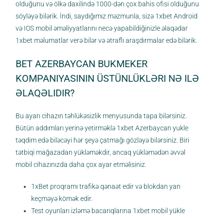
olduğunu və ölkə daxilində 1000-dən çox bahis ofisi olduğunu
söyləyə bilərik. İndi, saydığımız məzmunla, sizə 1xbet Android
və IOS mobil əməliyyatlarını necə yapabildiğinizle əlaqədar
1xbet məlumatlar verə bilər və ətraflı araşdırmalar edə bilərik.
BET AZERBAYCAN BUKMEKER
KOMPANIYASININ ÜSTÜNLÜKLƏRI NƏ ILƏ
ƏLAQƏLIDIR?
Bu ayarı cihazın təhlükəsizlik menyusunda tapa bilərsiniz.
Bütün addımları yerinə yetirməklə 1xbet Azerbaycan yukle
təqdim edə biləcəyi hər şeyə çatmağı gözləyə bilərsiniz. Biri
tətbiqi mağazadan yükləməkdir, ancaq yükləmədən əvvəl
mobil cihazınızda daha çox ayar etməlisiniz.
1xBet proqramı trafikə qənaət edir və blokdan yan
keçməyə kömək edir.
Test oyunları izləmə bacarıqlarına 1xbet mobil yükle