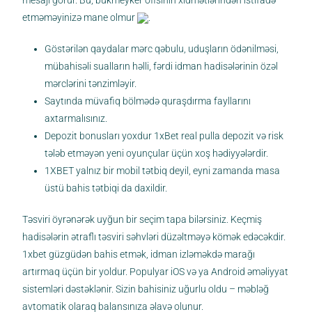
mesajı görür. Bu, bukmeyker ofisinin xidmətlərindən istifadə
etməməyinizə mane olmur
.
Göstərilən qaydalar mərc qəbulu, uduşların ödənilməsi,
mübahisəli sualların həlli, fərdi idman hadisələrinin özəl
mərclərini tənzimləyir.
Saytında müvafiq bölmədə quraşdırma fayllarını
axtarmalısınız.
Depozit bonusları yoxdur 1xBet real pulla depozit və risk
tələb etməyən yeni oyunçular üçün xoş hədiyyələrdir.
1XBET yalnız bir mobil tətbiq deyil, eyni zamanda masa
üstü bahis tətbiqi da daxildir.
Təsviri öyrənərək uyğun bir seçim tapa bilərsiniz. Keçmiş
hadisələrin ətraflı təsviri səhvləri düzəltməyə kömək edəcəkdir.
1xbet güzgüdən bahis etmək, idman izləməkdə marağı
artırmaq üçün bir yoldur. Populyar iOS və ya Android əməliyyat
sistemləri dəstəklənir. Sizin bahisiniz uğurlu oldu – məbləğ
avtomatik olaraq balansınıza əlavə olunur.