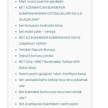
Mərc və pul çıxarma qaydaları
BET AZERBAYCAN BUKMEKER
KOMPANIYASININ ÜSTÜNLÜKLƏRI NƏ ILƏ
ƏLAQƏLIDIR?
bet Dosyasını Android’e Alma
bet mobil yükle – versiya
BET AZ BUKMEKER KOMPANIYASI NƏYƏ
ZƏMANƏT VERIR?
Yenidən Depozit Bonusu
Depozit bonusu yoxdur
BET Giriş 1XBET Bookmaker Türkiye APK
Bahis Sitesi
Rəsmi saytın güzgüsü 1xbet: interfeysə baxış
bet vasitəsilə bahis tətbiqi necə necə yükləmək
olar
Bet bukmeker kontoruna necə mərc etmək
olar?
Bet Azərbaycan bukmekeri: rəsmi saytın