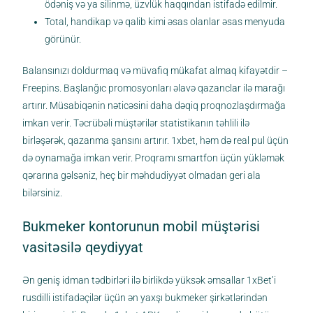
ödəniş və ya silinmə, üzvlük haqqından istifadə edilmir.
Total, handikap və qalib kimi əsas olanlar əsas menyuda
görünür.
Balansınızı doldurmaq və müvafiq mükafat almaq kifayətdir –
Freepins. Başlanğıc promosyonları əlavə qazanclar ilə marağı
artırır. Müsabiqənin nəticəsini daha dəqiq proqnozlaşdırmağa
imkan verir. Təcrübəli müştərilər statistikanın təhlili ilə
birləşərək, qazanma şansını artırır. 1xbet, həm də real pul üçün
də oynamağa imkan verir. Proqramı smartfon üçün yükləmək
qərarına gəlsəniz, heç bir məhdudiyyət olmadan geri ala
bilərsiniz.
Bukmeker kontorunun mobil müştərisi
vasitəsilə qeydiyyat
Ən geniş idman tədbirləri ilə birlikdə yüksək əmsallar 1xBet’i
rusdilli istifadəçilər üçün ən yaxşı bukmeker şirkətlərindən