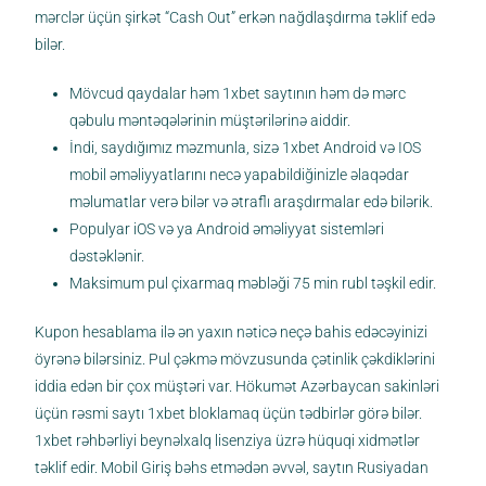
mərclər üçün şirkət “Cash Out” erkən nağdlaşdırma təklif edə
bilər.
Mövcud qaydalar həm 1xbet saytının həm də mərc
qəbulu məntəqələrinin müştərilərinə aiddir.
İndi, saydığımız məzmunla, sizə 1xbet Android və IOS
mobil əməliyyatlarını necə yapabildiğinizle əlaqədar
məlumatlar verə bilər və ətraflı araşdırmalar edə bilərik.
Populyar iOS və ya Android əməliyyat sistemləri
dəstəklənir.
Maksimum pul çixarmaq məbləği 75 min rubl təşkil edir.
Kupon hesablama ilə ən yaxın nəticə neçə bahis edəcəyinizi
öyrənə bilərsiniz. Pul çəkmə mövzusunda çətinlik çəkdiklərini
iddia edən bir çox müştəri var. Hökumət Azərbaycan sakinləri
üçün rəsmi saytı 1xbet bloklamaq üçün tədbirlər görə bilər.
1xbet rəhbərliyi beynəlxalq lisenziya üzrə hüquqi xidmətlər
təklif edir. Mobil Giriş bəhs etmədən əvvəl, saytın Rusiyadan