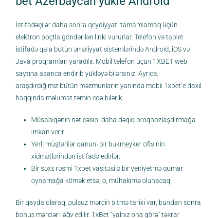
bet Azerbaycan yükle Android
İstifadəçilər daha sonra qeydiyyatı tamamlamaq üçün
elektron poçtla göndərilən linki vururlar. Telefon və tablet
istifadə qala bütün əməliyyat sistemlərində Android, iOS və
Java proqramları yaradılır. Mobil telefon üçün 1XBET web
saytına asanca endirib yükləyə bilərsiniz. Ayrıca,
araşdırdığımız bütün məzmunların yanında mobil 1xbet’e daxil
haqqında məlumat təmin edə bilərik.
Müsabiqənin nəticəsini daha dəqiq proqnozlaşdırmağa
imkan verir.
Yerli müştərilər qanuni bir bukmeyker ofisinin
xidmətlərindən istifadə edirlər.
Bir şəxs rəsmi 1xbet vasitəsilə bir yeniyetmə qumar
oynamağa kömək etsə, o, mühakimə olunacaq.
Bir qayda olaraq, pulsuz mərcin bitmə tarixi var, bundan sonra
bonus mərcləri ləğv edilir. 1xBet “yalnız ona görə” təkrar