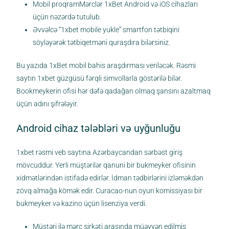
Mobil proqramMərclər 1xBet Android və iOS cihazları
üçün nəzərdə tutulub.
Əvvəlcə “1xbet mobile yukle” smartfon tətbiqini
söyləyərək tətbiqetməni quraşdıra bilərsiniz.
Bu yazıda 1xBet mobil bahis araşdırması veriləcək. Rəsmi
saytın 1xbet güzgüsü fərqli simvollarla göstərilə bilər.
Bookmeykerin ofisi hər dəfə qadağan olmaq şansını azaltmaq
üçün adını şifrələyir.
Android cihaz tələbləri və uyğunluğu
1xbet rəsmi veb saytına Azərbaycandan sərbəst giriş
mövcuddur. Yerli müştərilər qanuni bir bukmeyker ofisinin
xidmətlərindən istifadə edirlər. İdman tədbirlərini izləməkdən
zövq almağa kömək edir. Curacao-nun oyun komissiyası bir
bukmeyker və kazino üçün lisenziya verdi.
Müştəri ilə mərc şirkəti arasında müəyyən edilmiş