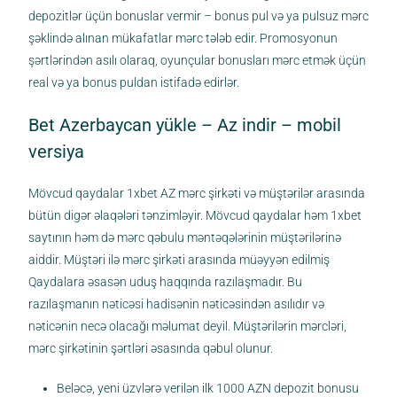
depozitlər üçün bonuslar vermir – bonus pul və ya pulsuz mərc
şəklində alınan mükafatlar mərc tələb edir. Promosyonun
şərtlərindən asılı olaraq, oyunçular bonusları mərc etmək üçün
real və ya bonus puldan istifadə edirlər.
Bet Azerbaycan yükle – Az indir – mobil
versiya
Mövcud qaydalar 1xbet AZ mərc şirkəti və müştərilər arasında
bütün digər əlaqələri tənzimləyir. Mövcud qaydalar həm 1xbet
saytının həm də mərc qəbulu məntəqələrinin müştərilərinə
aiddir. Müştəri ilə mərc şirkəti arasında müəyyən edilmiş
Qaydalara əsasən uduş haqqında razılaşmadır. Bu
razılaşmanın nəticəsi hadisənin nəticəsindən asılıdır və
nəticənin necə olacağı məlumat deyil. Müştərilərin mərcləri,
mərc şirkətinin şərtləri əsasında qəbul olunur.
Beləcə, yeni üzvlərə verilən ilk 1000 AZN depozit bonusu