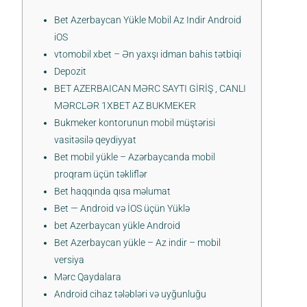
Bet Azerbaycan Yükle Mobil Az Indir Android
iOS
vtomobil xbet – Ən yaxşı idman bahis tətbiqi
Depozit
BET AZERBAICAN MƏRC SAYTI GİRİŞ , CANLI
MƏRCLƏR 1XBET AZ BUKMEKER
Bukmeker kontorunun mobil müştərisi
vasitəsilə qeydiyyat
Bet mobil yükle – Azərbaycanda mobil
proqram üçün təkliflər
Bet haqqında qısa məlumat
Bet — Android və İOS üçün Yüklə
bet Azerbaycan yükle Android
Bet Azerbaycan yükle – Az indir – mobil
versiya
Mərc Qaydalara
Android cihaz tələbləri və uyğunluğu