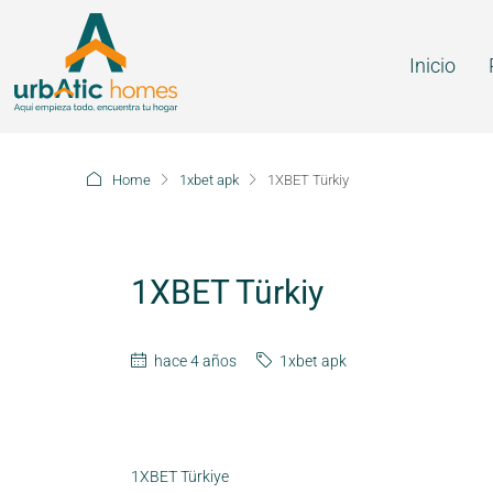
Inicio
Home
1xbet apk
1XBET Türkiy
1XBET Türkiy
hace 4 años
1xbet apk
1XBET Türkiye