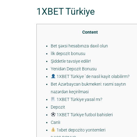
1XBET Türkiye
Content
Bet şəxsi hesabınıza daxil olun
İlk depozit bonusu
Şiddetle tavsiye edilir!
Yenidən Depozit Bonusu
1XBET Türkiye `de nasil kayit olabilirm?
Bet Azərbaycan bukmekeri: rəsmi saytın
nəzərdən keçirilməsi
1XBET Türkiye yasal mı?
Depozit
1XBET Türkiye futbol bahisleri
Canlı
1xbet depozito yontemleri