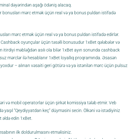
inal dəyərindən aşağı ödəniş alacaq.
r bonusları mərc etmək üçün real və ya bonus puldan istifadə
sları mərc etmək üçün real və ya bonus puldan istifadə edirlər.
n. Cashback oyunçular üçün təsəlli bonusudur 1xBet qələbələr və
n itirdiyi məbləğdən asılı ola bilər 1xBet ayın sonunda cashback
suz mərclər ilə hesablanır 1xBet loyallıq proqramında. Əsasən
əri yoxdur – alınan vəsaiti geri götürə və ya istənilən mərc üçün pulsuz
əri və mobil operatorlar üçün şirkət komissiya tələb etmir. Veb
ə yaşıl “Qeydiyyatdan keç” düyməsini secin. Ölkəni və istədiyiniz
 əldə edin 1xBet.
abının ilk doldurulmasını etməlisiniz.