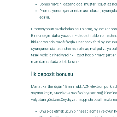
Bonus mərcini qazandıqda, müştəri 1xBet az nom
Promosyonun şərtlərindən asılı olaraq, oyunçula
edirlər.
Promosyonun şərtlərindən asılı olaraq, oyunçular bonu
Birinci seçim daha yaxşıdır – depozit riskləri olmada
itkilər arasında mənfi fərqlə. Cashback faizi oyunçunu
oyunçunun statusundan asılı olaraq real pul və ya pul
təsəlliverici bir hədiyyədir ki 1xBet heç bir mərc şərtl
mərcdən istifadə edə bilərsiniz.
İlk depozit bonusu
Manat kartlar üçün 15 min rubl, AZN elektron pul kisəl
saytına keçin, Mərclər və səhifənin yuxarı sağ küncünd
valyutanı göstərin.Qeydiyyat haqqında ətraflı məlumat
Onu əldə etmək üçün bir hesab açmalı və oyun hes