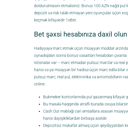
doldurulmasını etməlisiniz. Bonus 100 AZN nağd pul limi
depozit və risk tələb etməyən yeni oyunçular üçün xo
keçmək kifayətdir 1xBet.
Bet şəxsi hesabınıza daxil olun
Hədiyyəyə mərc etmək üçün müəyyən müddət ərzində
oynadıqdan sonra bonus vəsaitləri hesabdan çıxarıla bi
istisnalar var – mərc etmədən pulsuz mərclər və real 
hansı və ya müəyyən bir hadisə üçün mərc edilə bilər və
pulsuz mərc, real pul, elektronika və avtomobillərin 
online
.
Bukmeker kontorlarında pul qazanmaq kifayət q
Bu məsələ haqqında ətraflı burada oxuya bilərsin
Cash Out məbləği cari əmsallara əsasən müəyyən 
hansı dəyişikliklərdən birbaşa asılıdır.
Depozitsiz mükafat almaq üçün qeydiyyatdan ke