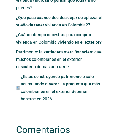
vivienda tarde, sino pensar que todavía no
puedes?
¿Qué pasa cuando decides dejar de aplazar el
sueño de tener vivienda en Colombia?7
¿Cuánto tiempo necesitas para comprar
vivienda en Colombia viviendo en el exterior?
Patrimonio: la verdadera meta financiera que
muchos colombianos en el exterior
descubren demasiado tarde
¿Estás construyendo patrimonio o solo
acumulando dinero? La pregunta que más
colombianos en el exterior deberían
hacerse en 2026
Comentarios