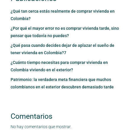
¿Qué tan cerca estás realmente de comprar vivienda en
Colombia?
¿Por qué el mayor error no es comprar vivienda tarde, sino
pensar que todavía no puedes?
¿Qué pasa cuando decides dejar de aplazar el sueño de
tener vivienda en Colombia?7
¿Cuánto tiempo necesitas para comprar vivienda en
Colombia viviendo en el exterior?
Patrimonio: la verdadera meta financiera que muchos
colombianos en el exterior descubren demasiado tarde
Comentarios
No hay comentarios que mostrar.