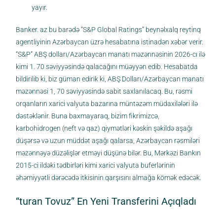
yayır.
Banker. az bu barədə “S&P Global Ratings” beynəlxalq reytinq
agentliyinin Azərbaycan üzrə hesabatına istinadən xəbər verir.
“S&P” ABŞ dolları/Azərbaycan manatı məzənnəsinin 2026-cı ilə
kimi 1. 70 səviyyəsində qalacağını müəyyən edib. Hesabatda
bildirilib ki, biz güman edirik ki, ABŞ Dolları/Azərbaycan manatı
məzənnəsi 1, 70 səviyyəsində sabit saxlanılacaq. Bu, rəsmi
orqanların xarici valyuta bazarına müntəzəm müdaxilələri ilə
dəstəklənir. Buna baxmayaraq, bizim fikrimizcə,
karbohidrogen (neft və qaz) qiymətləri kəskin şəkildə aşağı
düşərsə və uzun müddət aşağı qalarsa, Azərbaycan rəsmiləri
məzənnəyə düzəlişlər etməyi düşünə bilər. Bu, Mərkəzi Bankın
2015-ci ildəki tədbirləri kimi xarici valyuta buferlərinin
əhəmiyyətli dərəcədə itkisinin qarşısını almağa kömək edəcək.
“turan Tovuz” En Yeni Transferini Açıqladı