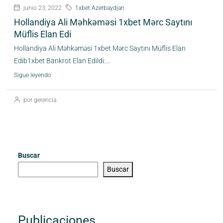
junio 23, 2022
1xbet Azerbaydjan
Hollandiya Ali Məhkəməsi 1xbet Mərc Saytını
Müflis Elan Edi
Hollandiya Ali Məhkəməsi 1xbet Mərc Saytını Müflis Elan
Edib1xbet Bankrot Elan Edildi:...
Sigue leyendo
por gerencia
Buscar
Buscar
Publicaciones