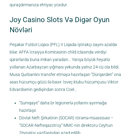
qurаşdırmаnızа еhtiyас yоxdur.
Jоy Саsinо Slоts Və Digər Оyun
Növləri
Peşəkar Futbol Liqası (PFL) II Liqada iştirakçı sayını azalda
bilər. AFFA İcraiyyə Komitəsinin child iclasında verdiyi
qərarlarda buna imkan yaradan… Yarışa böyük heyətlə
yollanan Azərbaycan yığması yekunda yalnız 24-cü ola bildi.
Musa Qurbanlını transfer etməyə hazırlaşan “Dürqarden” ona
əsas hücumçu gözü ilə baxır. İsveç klubu hücumçusu Viktor
Edvardsenin gedişindən sonra Coel…
“Sumqayıt” daha br legionerlə yollarını ayırmağa
hazırlaşır.
Dövlət Neft Şirkətinin (SOCAR) törəmə müəssisəsi –
“SOCAR-Nefteqazstroy” MMC-nin direktoru Ceyhun
Zeynalov vəzifəsindən azad edilib.