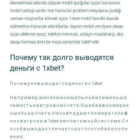
idarəetməsi altında işləyən mobil qurğular üçün isə xüsusi
mobil tətbiqi vardır. Hər hansı bir problem meydana çıxdığı
zaman müştərilər kömək üçün 1xbet mobil texniki dəstək
xidmətinə müraciət edə bilərlər. Saytın mobil versiyası əlaqə
üçün elektron poçt, telefon nömrəsi, onlayn-məsləhətçi, əks
əlaqə forması kimi bir neçə variantlar təklif edir.
Почему так долго выводятся
деньги с 1xbet?
П о ч е м у н е в ы в о д я т с я д е н ь г и с 1xbet
Н а п р и м е р, м е н е е м и н и м а л ь н о й и л и м е н ь ш е,
ч е м е с т ь н а и г р о в о м с ч е т е. О ш и б к а в н о м е р е к
о ш е л ь к а, с ч е т а. Н е с о в п а д а ю т н о м е р а т е л е ф
о н о в и г р о к а: в 1xbet и в п л а т е ж н о й с и с т е м е. С п
о с о б в ы в о д а о т л и ч а е т с я о т с п о с о б а п о п о л н
е н и я.