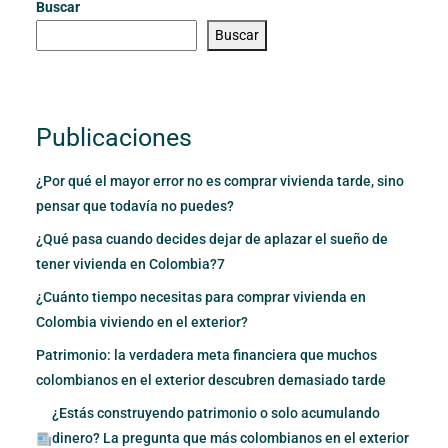
Buscar
Buscar
Publicaciones
¿Por qué el mayor error no es comprar vivienda tarde, sino
pensar que todavía no puedes?
¿Qué pasa cuando decides dejar de aplazar el sueño de
tener vivienda en Colombia?7
¿Cuánto tiempo necesitas para comprar vivienda en
Colombia viviendo en el exterior?
Patrimonio: la verdadera meta financiera que muchos
colombianos en el exterior descubren demasiado tarde
¿Estás construyendo patrimonio o solo acumulando
dinero? La pregunta que más colombianos en el exterior