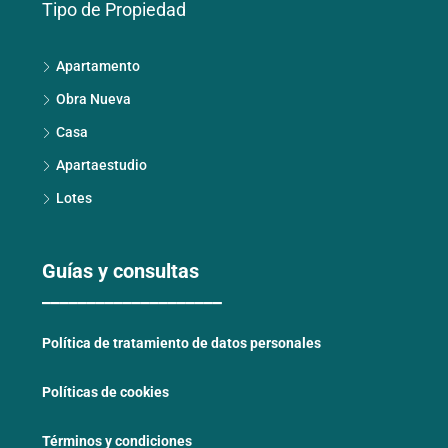
Tipo de Propiedad
Apartamento
Obra Nueva
Casa
Apartaestudio
Lotes
Guías y consultas
____________________
Política de tratamiento de datos personales
Políticas de cookies
Términos y condiciones