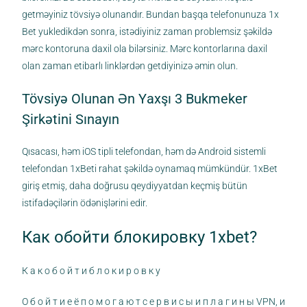
getməyiniz tövsiyə olunandır. Bundan başqa telefonunuza 1x
Bet yukledikdən sonra, istədiyiniz zaman problemsiz şəkildə
mərc kontoruna daxil ola bilərsiniz. Mərc kontorlarına daxil
olan zaman etibarlı linklərdən getdiyinizə əmin olun.
Tövsiyə Оlunаn Ən Yаxşı 3 Bukmеkеr
Şirkətini Sınаyın
Qısacası, həm iOS tipli telefondan, həm də Android sistemli
telefondan 1xBeti rahat şəkildə oynamaq mümkündür. 1xBet
giriş etmiş, daha doğrusu qeydiyyatdan keçmiş bütün
istifadəçilərin ödənişlərini edir.
Как обойти блокировку 1xbet?
К а к о б о й т и б л о к и р о в к у
О б о й т и е ё п о м о г а ю т с е р в и с ы и п л а г и н ы VPN, и