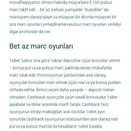
müvəffəqiyyətsiz olması halında müştərilərə $ 100 pulsuz
mərc təklif edir … bir az zərbəni yumşaldır. “Kuboklar” da
müntəzəm olaraq işləyir və müəyyən bir dövrdə müəyyən bir
sıra mərc oyunları yerləşdirənlərə pulsuz mərc oyunları verildiyi
digər promoslar da var.
Bet az mərc oyunları
1xBet “yalnız ona görə” təkrar depozitlər üçün bonuslar vermir
– bonus pul və ya pulsuz mərc şəklində alınan mükafatlar
mərc tələb edir. Promosyonun şərtlərindən asılı olaraq,
oyunçular bonusları mərc etmək üçün real və ya bonus puldan
istifadə edirlər. Birinci seçim daha yaxşıdır – depozit riskləri
olmadan. Cashback oyunçular üçün təsəlli bonusudur 1xBet
qələbələr və itkilər arasında mənfi fərqlə. Cashback faizi
oyunçunun itirdiyi məbləğdən asılı ola bilər 1xBet ayın
sonunda cashback oyunçunun statusundan asılı olaraq real
pul və ya pulsuz mərclər ilə hesablanır 1xBet loyallıq