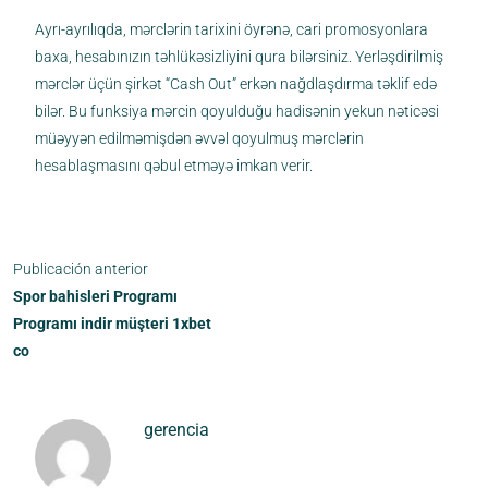
Ayrı-ayrılıqda, mərclərin tarixini öyrənə, cari promosyonlara
baxa, hesabınızın təhlükəsizliyini qura bilərsiniz. Yerləşdirilmiş
mərclər üçün şirkət “Cash Out” erkən nağdlaşdırma təklif edə
bilər. Bu funksiya mərcin qoyulduğu hadisənin yekun nəticəsi
müəyyən edilməmişdən əvvəl qoyulmuş mərclərin
hesablaşmasını qəbul etməyə imkan verir.
Publicación anterior
Spor bahisleri Programı
Programı indir müşteri 1xbet
co
gerencia