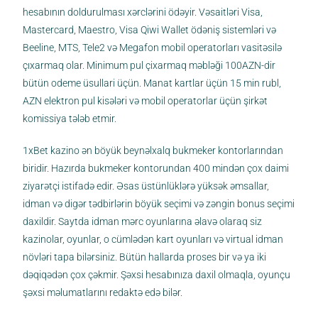
hesabının doldurulması xərclərini ödəyir. Vəsaitləri Visa,
Mastercard, Maestro, Visa Qiwi Wallet ödəniş sistemləri və
Beeline, MTS, Tele2 və Megafon mobil operatorları vasitəsilə
çıxarmaq olar. Minimum pul çixarmaq məbləği 100AZN-dir
bütün odeme üsullari üçün. Manat kartlar üçün 15 min rubl,
AZN elektron pul kisələri və mobil operatorlar üçün şirkət
komissiya tələb etmir.
1xBet kazino ən böyük beynəlxalq bukmeker kontorlarından
biridir. Hazırda bukmeker kontorundan 400 mindən çox daimi
ziyarətçi istifadə edir. Əsas üstünlüklərə yüksək əmsallar,
idman və digər tədbirlərin böyük seçimi və zəngin bonus seçimi
daxildir. Saytda idman mərc oyunlarına əlavə olaraq siz
kazinolar, oyunlar, o cümlədən kart oyunları və virtual idman
növləri tapa bilərsiniz. Bütün hallarda proses bir və ya iki
dəqiqədən çox çəkmir. Şəxsi hesabınıza daxil olmaqla, oyunçu
şəxsi məlumatlarını redaktə edə bilər.