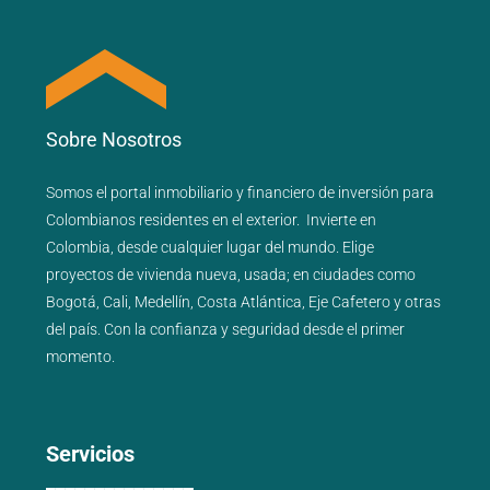
Sobre Nosotros
Somos el portal
inmobiliario
y
financiero
de inversión para
Colombianos residentes en el exterior.
Invierte en
Colombia, desde cualquier lugar del mundo. Elige
proyectos de
vivienda nueva
,
usada
; en ciudades como
Bogotá
,
Cali
,
Medellín
,
Costa Atlántica
,
Eje Cafetero
y
otras
del país
. Con la confianza y seguridad desde el primer
momento.
Servicios
_______________