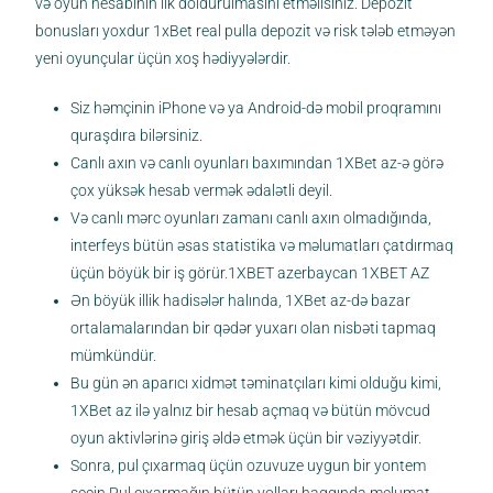
və oyun hesabının ilk doldurulmasını etməlisiniz. Depozit
bonusları yoxdur 1xBet real pulla depozit və risk tələb etməyən
yeni oyunçular üçün xoş hədiyyələrdir.
Siz həmçinin iPhone və ya Android-də mobil proqramını
quraşdıra bilərsiniz.
Canlı axın və canlı oyunları baxımından 1XBet az-ə görə
çox yüksək hesab vermək ədalətli deyil.
Və canlı mərc oyunları zamanı canlı axın olmadığında,
interfeys bütün əsas statistika və məlumatları çatdırmaq
üçün böyük bir iş görür.1XBET azerbaycan 1XBET AZ
Ən böyük illik hadisələr halında, 1XBet az-də bazar
ortalamalarından bir qədər yuxarı olan nisbəti tapmaq
mümkündür.
Bu gün ən aparıcı xidmət təminatçıları kimi olduğu kimi,
1XBet az ilə yalnız bir hesab açmaq və bütün mövcud
oyun aktivlərinə giriş əldə etmək üçün bir vəziyyətdir.
Sonra, pul çıxarmaq üçün ozuvuze uygun bir yontem