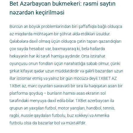
Bet Azərbaycan bukmekeri: rəsmi saytın
nəzərdən keçirilməsi
Bürcün ən böyük problemlərindən biri şəffaflıqla bağlı olduqca
az miqdarda möhtəşəm bir şöhrət əldə etdikləri üsuldur.
Qələbələrə daxil olmaq üçün olduqca çətin tapan qazandıqları
çox sayda hesabat var, baxmayaraq ki, belə hallarda
hekayənin hər iki tərəfi həmişə aydındır. Orta istirahət
oyunçusu onun fondları üçün narahatlığa səbəb olmur, çünki
şirkət kifayət qədər uzun müddətdirdir və gəlirli bazardan uzun
illər istismar etmiş və yalnız bir gün möcüzə deyil.1XBET AZ
1XBet az, mərc oyunları səxavətli bir sıra ilə həqiqətən asan bir
platforma qoyduq – bunların hamısı əsas ekranın sol
tərəfindəki menyuya daxil edilə bilər. 1XBet azerbaycan ilə
qrupun ən yaxşıları futbol, ​​motor yarışları, həndbol, tennis,
ragbi, Aussie qaydaları futbolu, buz xokkeyi və Amerika
futbolu olsa da bazarlar bol və müxtəlifdir.