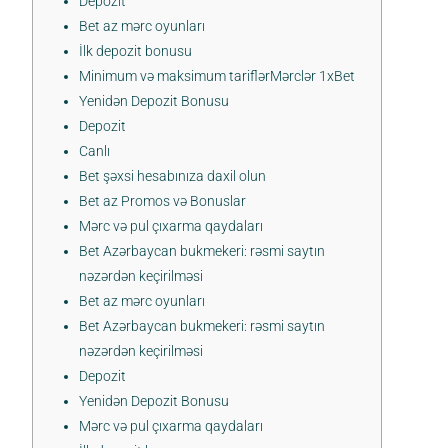
Depozit
Bet az mərc oyunları
İlk depozit bonusu
Minimum və maksimum tariflərMərclər 1xBet
Yenidən Depozit Bonusu
Depozit
Canlı
Bet şəxsi hesabınıza daxil olun
Bet az Promos və Bonuslar
Mərc və pul çıxarma qaydaları
Bet Azərbaycan bukmekeri: rəsmi saytın
nəzərdən keçirilməsi
Bet az mərc oyunları
Bet Azərbaycan bukmekeri: rəsmi saytın
nəzərdən keçirilməsi
Depozit
Yenidən Depozit Bonusu
Mərc və pul çıxarma qaydaları