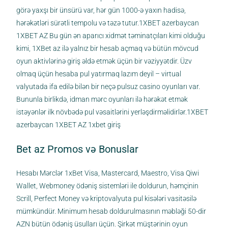
görə yaxşı bir ünsürü var, hər gün 1000-ə yaxın hadisə,
hərəkətləri sürətli tempolu və təzə tutur.1XBET azerbaycan
1XBET AZ Bu gün ən aparıcı xidmət təminatçıları kimi olduğu
kimi, 1XBet az ilə yalnız bir hesab açmaq və bütün mövcud
oyun aktivlərinə giriş əldə etmək üçün bir vəziyyətdir. Üzv
olmaq üçün hesaba pul yatırmaq lazım deyil – virtual
valyutada ifa edilə bilən bir neçə pulsuz casino oyunları var.
Bununla birlikdə, idman mərc oyunları ilə hərəkət etmək
istəyənlər ilk növbədə pul vəsaitlərini yerləşdirməlidirlər.1XBET
azerbaycan 1XBET AZ
1xbet giriş
Bet az Promos və Bonuslar
Hesabı Mərclər 1xBet Visa, Mastercard, Maestro, Visa Qiwi
Wallet, Webmoney ödəniş sistemləri ile doldurun, həmçinin
Scrill, Perfect Money və kriptovalyuta pul kisələri vasitəsilə
mümkündür. Minimum hesab doldurulmasının məbləği 50-dir
AZN bütün ödəniş üsulları üçün. Şirkət müştərinin oyun