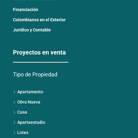
Financiación
Colombianos en el Exterior
Jurídico y Contable
Proyectos en venta
____________________
Tipo de Propiedad
Apartamento
Obra Nueva
Casa
Apartaestudio
Lotes