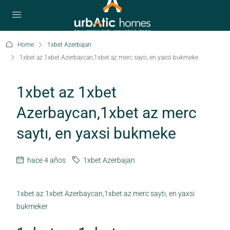
Home
1xbet Azerbajan
1xbet az 1xbet Azerbaycan,1xbet az merc saytı, en yaxsi bukmeke
1xbet az 1xbet
Azerbaycan,1xbet az merc
saytı, en yaxsi bukmeke
hace 4 años
1xbet Azerbajan
1xbet az 1xbet Azerbaycan,1xbet az merc saytı, en yaxsi
bukmeker