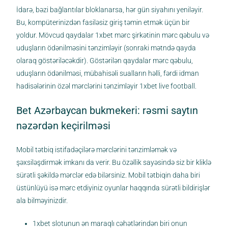
İdarə, bəzi bağlantılar bloklanarsa, hər gün siyahını yeniləyir.
Bu, kompüterinizdən fasiləsiz giriş təmin etmək üçün bir
yoldur. Mövcud qaydalar 1xbet mərc şirkətinin mərc qəbulu və
uduşların ödənilməsini tənzimləyir (sonraki mətndə qayda
olaraq göstəriləcəkdir). Göstərilən qaydalar mərc qəbulu,
uduşların ödənilməsi, mübahisəli sualların həlli, fərdi idman
hadisələrinin özəl mərclərini tənzimləyir 1xbet live football.
Bet Azərbaycan bukmekeri: rəsmi saytın
nəzərdən keçirilməsi
Mobil tətbiq istifadəçilərə mərclərini tənzimləmək və
şəxsiləşdirmək imkanı da verir. Bu özəllik sayəsində siz bir kliklə
sürətli şəkildə mərclər edə bilərsiniz. Mobil tətbiqin daha biri
üstünlüyü isə mərc etdiyiniz oyunlar haqqında sürətli bildirişlər
ala bilməyinizdir.
1xbet slotunun ən maraqlı cəhətlərindən biri onun