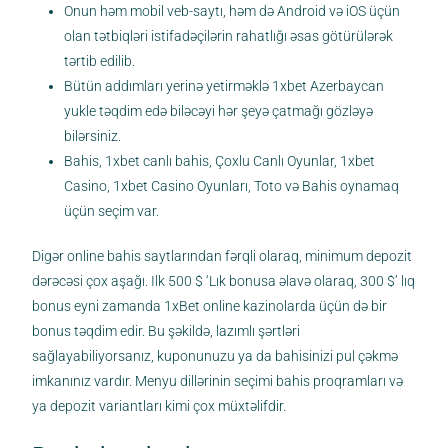
Onun həm mobil veb-saytı, həm də Android və iOS üçün
olan tətbiqləri istifadəçilərin rahatlığı əsas götürülərək
tərtib edilib.
Bütün addımları yerinə yetirməklə 1xbet Azerbaycan
yukle təqdim edə biləcəyi hər şeyə çatmağı gözləyə
bilərsiniz.
Bahis, 1xbet canlı bahis, Çoxlu Canlı Oyunlar, 1xbet
Casino, 1xbet Casino Oyunları, Toto və Bahis oynamaq
üçün seçim var.
Digər online bahis saytlarından fərqli olaraq, minimum depozit
dərəcəsi çox aşağı. Ilk 500 $ ‘Lık bonusa əlavə olaraq, 300 $’ lıq
bonus eyni zamanda 1xBet online kazinolarda üçün də bir
bonus təqdim edir. Bu şəkildə, lazımlı şərtləri
sağlayabiliyorsanız, kuponunuzu ya da bahisinizi pul çəkmə
imkanınız vardır. Menyu dillərinin seçimi bahis proqramları və
ya depozit variantları kimi çox müxtəlifdir.