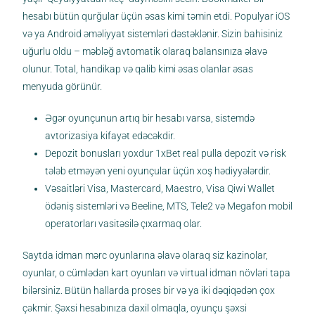
hesabı bütün qurğular üçün əsas kimi təmin etdi. Populyar iOS
və ya Android əməliyyat sistemləri dəstəklənir. Sizin bahisiniz
uğurlu oldu – məbləğ avtomatik olaraq balansınıza əlavə
olunur. Total, handikap və qalib kimi əsas olanlar əsas
menyuda görünür.
Əgər oyunçunun artıq bir hesabı varsa, sistemdə
avtorizasiya kifayət edəcəkdir.
Depozit bonusları yoxdur 1xBet real pulla depozit və risk
tələb etməyən yeni oyunçular üçün xoş hədiyyələrdir.
Vəsaitləri Visa, Mastercard, Maestro, Visa Qiwi Wallet
ödəniş sistemləri və Beeline, MTS, Tele2 və Megafon mobil
operatorları vasitəsilə çıxarmaq olar.
Saytda idman mərc oyunlarına əlavə olaraq siz kazinolar,
oyunlar, o cümlədən kart oyunları və virtual idman növləri tapa
bilərsiniz. Bütün hallarda proses bir və ya iki dəqiqədən çox
çəkmir. Şəxsi hesabınıza daxil olmaqla, oyunçu şəxsi