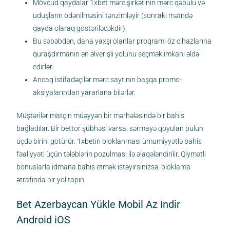
Mövcud qaydalar 1xbet mərc şirkətinin mərc qəbulu və
uduşların ödənilməsini tənzimləyir (sonraki mətndə
qayda olaraq göstəriləcəkdir).
Bu səbəbdən, daha yaxşı olanlar proqramı öz cihazlarına
quraşdırmanın ən əlverişli yolunu seçmək imkanı əldə
edirlər.
Ancaq istifadəçilər mərc saytının başqa promo-
aksiyalarından yararlana bilərlər.
Müştərilər matçın müəyyən bir mərhələsində bir bahis
bağladılar. Bir bettor şübhəsi varsa, sərmayə qoyulan pulun
üçdə birini götürür. 1xbetin bloklanması ümumiyyətlə bahis
fəaliyyəti üçün tələblərin pozulması ilə əlaqələndirilir. Qiymətli
bonuslarla idmana bahis etmək istəyirsinizsə, bloklama
ətrafında bir yol tapın.
Bet Azerbaycan Yükle Mobil Az Indir
Android iOS