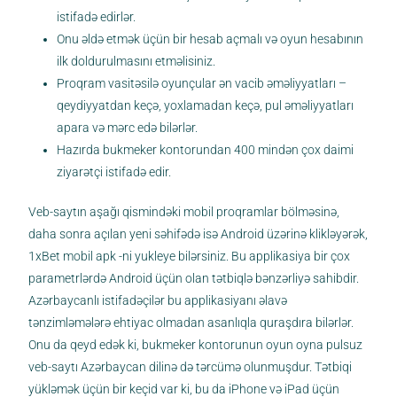
istifadə edirlər.
Onu əldə etmək üçün bir hesab açmalı və oyun hesabının
ilk doldurulmasını etməlisiniz.
Proqram vasitəsilə oyunçular ən vacib əməliyyatları –
qeydiyyatdan keçə, yoxlamadan keçə, pul əməliyyatları
apara və mərc edə bilərlər.
Hazırda bukmeker kontorundan 400 mindən çox daimi
ziyarətçi istifadə edir.
Veb-saytın aşağı qismindəki mobil proqramlar bölməsinə,
daha sonra açılan yeni səhifədə isə Android üzərinə klikləyərək,
1xBet mobil apk -ni yukleye bilərsiniz. Bu applikasiya bir çox
parametrlərdə Android üçün olan tətbiqlə bənzərliyə sahibdir.
Azərbaycanlı istifadəçilər bu applikasiyanı əlavə
tənzimləmələrə ehtiyac olmadan asanlıqla quraşdıra bilərlər.
Onu da qeyd edək ki, bukmeker kontorunun oyun oyna pulsuz
veb-saytı Azərbaycan dilinə də tərcümə olunmuşdur. Tətbiqi
yükləmək üçün bir keçid var ki, bu da iPhone və iPad üçün