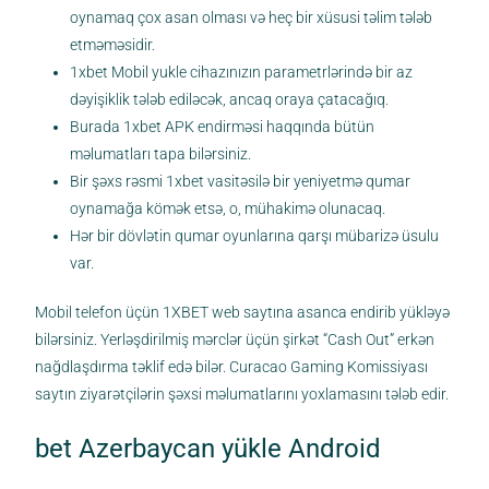
oynamaq çox asan olması və heç bir xüsusi təlim tələb
etməməsidir.
1xbet Mobil yukle cihazınızın parametrlərində bir az
dəyişiklik tələb ediləcək, ancaq oraya çatacağıq.
Burada 1xbet APK endirməsi haqqında bütün
məlumatları tapa bilərsiniz.
Bir şəxs rəsmi 1xbet vasitəsilə bir yeniyetmə qumar
oynamağa kömək etsə, o, mühakimə olunacaq.
Hər bir dövlətin qumar oyunlarına qarşı mübarizə üsulu
var.
Mobil telefon üçün 1XBET web saytına asanca endirib yükləyə
bilərsiniz. Yerləşdirilmiş mərclər üçün şirkət “Cash Out” erkən
nağdlaşdırma təklif edə bilər. Curacao Gaming Komissiyası
saytın ziyarətçilərin şəxsi məlumatlarını yoxlamasını tələb edir.
bet Azerbaycan yükle Android