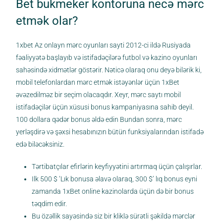
Bet bukmeker kontoruna necə mərc
etmək olar?
1xbet Az onlayn mərc oyunları sayti 2012-ci ildə Rusiyada
fəaliyyətə başlayıb və istifadəçilərə futbol və kazino oyunları
sahəsində xidmətlər göstərir. Nəticə olaraq onu deyə bilərik ki,
mobil telefonlardan mərc etmək istəyənlər üçün 1xBet
əvəzedilməz bir seçim olacaqdır. Xeyr, mərc saytı mobil
istifadəçilər üçün xüsusi bonus kampaniyasına sahib deyil.
100 dollara qədər bonus əldə edin Bundan sonra, mərc
yerləşdirə və şəxsi hesabınızın bütün funksiyalarından istifadə
edə biləcəksiniz.
Tərtibatçılar efirlərin keyfiyyətini artırmaq üçün çalışırlar.
Ilk 500 $ ‘Lık bonusa əlavə olaraq, 300 $’ lıq bonus eyni
zamanda 1xBet online kazinolarda üçün də bir bonus
təqdim edir.
Bu özəllik sayəsində siz bir kliklə sürətli şəkildə mərclər