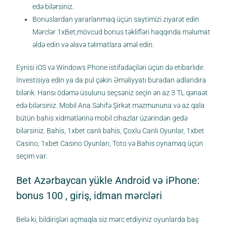
edə bilərsiniz.
Bonuslardan yararlanmaq üçün saytimizi ziyarət edin
Mərclər 1xBet,mövcud bonus təklifləri haqqında məlumat
əldə edin və əlavə təlimatlara əməl edin.
Eynisi iOS və Windows Phone istifadəçiləri üçün də etibarlıdır.
İnvestisiya edin ya da pul çəkin Əməliyyatı buradan adlandıra
bilərik. Hansı ödəmə üsulunu seçsəniz seçin ən az 3 TL qənaət
edə bilərsiniz. Mobil Ana Səhifə Şirkət məzmununa və az qala
bütün bahis xidmətlərinə mobil cihazlar üzərindən gedə
bilərsiniz. Bahis, 1xbet canlı bahis, Çoxlu Canlı Oyunlar, 1xbet
Casino, 1xbet Casino Oyunları, Toto və Bahis oynamaq üçün
seçim var.
Bet Azərbaycan yükle Android və iPhone:
bonus 100 , giriş, idman mərcləri
Belə ki, bildirişləri açmaqla siz mərc etdiyiniz oyunlarda baş