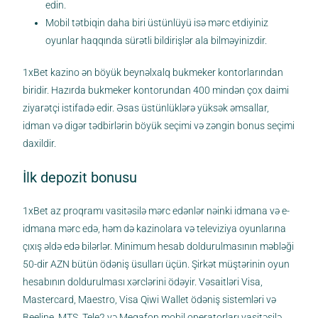
edin.
Mobil tətbiqin daha biri üstünlüyü isə mərc etdiyiniz
oyunlar haqqında sürətli bildirişlər ala bilməyinizdir.
1xBet kazino ən böyük beynəlxalq bukmeker kontorlarından
biridir. Hazırda bukmeker kontorundan 400 mindən çox daimi
ziyarətçi istifadə edir. Əsas üstünlüklərə yüksək əmsallar,
idman və digər tədbirlərin böyük seçimi və zəngin bonus seçimi
daxildir.
İlk depozit bonusu
1xBet az proqramı vasitəsilə mərc edənlər nəinki idmana və e-
idmana mərc edə, həm də kazinolara və televiziya oyunlarına
çıxış əldə edə bilərlər. Minimum hesab doldurulmasının məbləği
50-dir AZN bütün ödəniş üsulları üçün. Şirkət müştərinin oyun
hesabının doldurulması xərclərini ödəyir. Vəsaitləri Visa,
Mastercard, Maestro, Visa Qiwi Wallet ödəniş sistemləri və
Beeline, MTS, Tele2 və Megafon mobil operatorları vasitəsilə