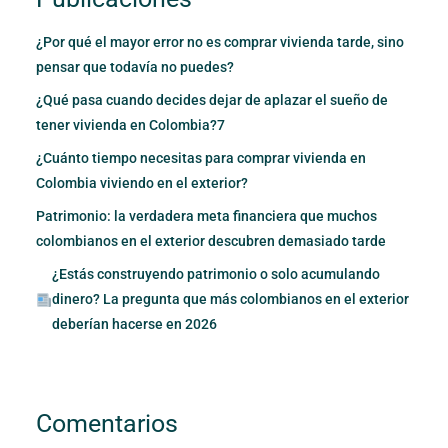
¿Por qué el mayor error no es comprar vivienda tarde, sino
pensar que todavía no puedes?
¿Qué pasa cuando decides dejar de aplazar el sueño de
tener vivienda en Colombia?7
¿Cuánto tiempo necesitas para comprar vivienda en
Colombia viviendo en el exterior?
Patrimonio: la verdadera meta financiera que muchos
colombianos en el exterior descubren demasiado tarde
¿Estás construyendo patrimonio o solo acumulando
dinero? La pregunta que más colombianos en el exterior
deberían hacerse en 2026
Comentarios