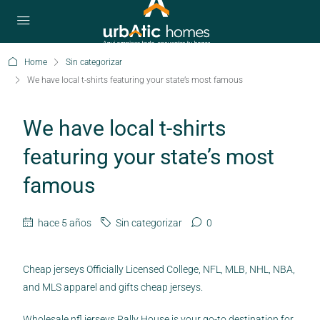
Home
Sin categorizar
We have local t-shirts featuring your state’s most famous
We have local t-shirts
featuring your state’s most
famous
hace 5 años
Sin categorizar
0
Cheap jerseys Officially Licensed College, NFL, MLB, NHL, NBA,
and MLS apparel and gifts cheap jerseys.
Wholesale nfl jerseys Rally House is your go-to destination for