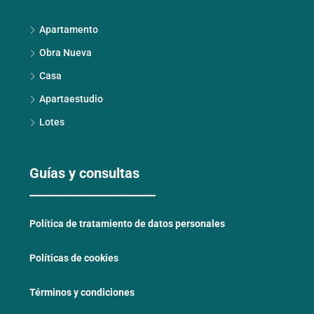
Apartamento
Obra Nueva
Casa
Apartaestudio
Lotes
Guías y consultas
____________________
Política de tratamiento de datos personales
Políticas de cookies
Términos y condiciones