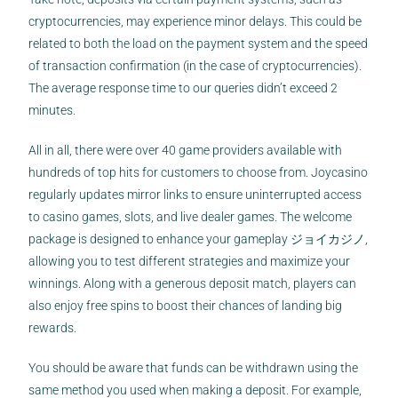
cryptocurrencies, may experience minor delays. This could be
related to both the load on the payment system and the speed
of transaction confirmation (in the case of cryptocurrencies).
The average response time to our queries didn’t exceed 2
minutes.
All in all, there were over 40 game providers available with
hundreds of top hits for customers to choose from. Joycasino
regularly updates mirror links to ensure uninterrupted access
to casino games, slots, and live dealer games. The welcome
package is designed to enhance your gameplay
ジョイカジノ
,
allowing you to test different strategies and maximize your
winnings. Along with a generous deposit match, players can
also enjoy free spins to boost their chances of landing big
rewards.
You should be aware that funds can be withdrawn using the
same method you used when making a deposit. For example,