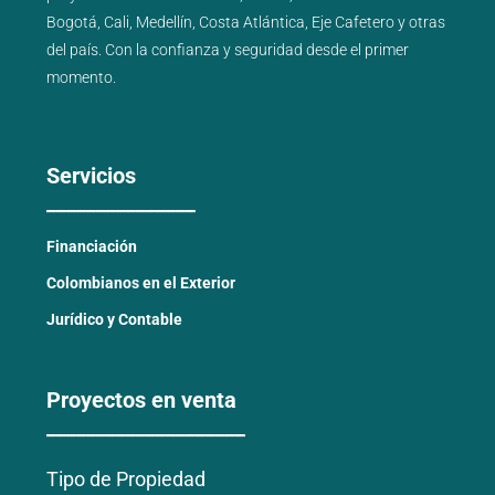
Bogotá
,
Cali
,
Medellín
,
Costa Atlántica
,
Eje Cafetero
y
otras
del país
. Con la confianza y seguridad desde el primer
momento.
Servicios
_______________
Financiación
Colombianos en el Exterior
Jurídico y Contable
Proyectos en venta
____________________
Tipo de Propiedad