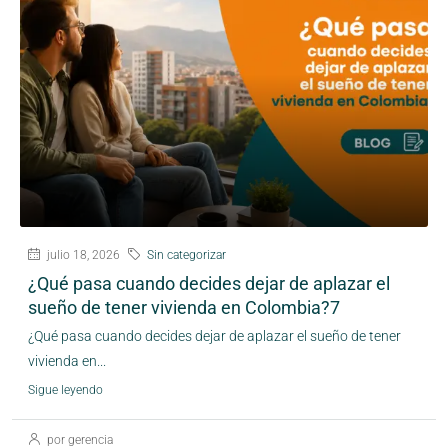
julio 18, 2026
Sin categorizar
¿Qué pasa cuando decides dejar de aplazar el
sueño de tener vivienda en Colombia?7
¿Qué pasa cuando decides dejar de aplazar el sueño de tener
vivienda en...
Sigue leyendo
por gerencia