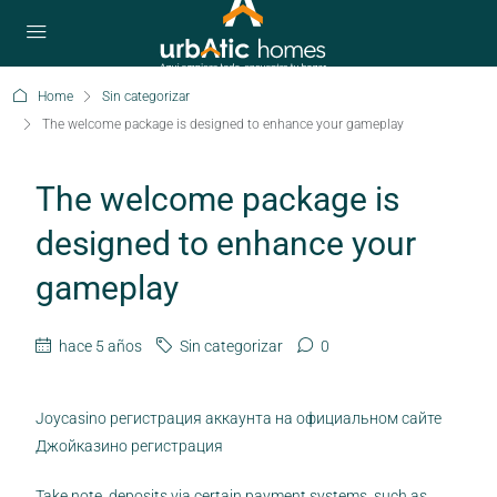
Home
Sin categorizar
The welcome package is designed to enhance your gameplay
The welcome package is
designed to enhance your
gameplay
hace 5 años
Sin categorizar
0
Joycasino регистрация аккаунта на официальном сайте ️
Джойказино регистрация
Take note, deposits via certain payment systems, such as