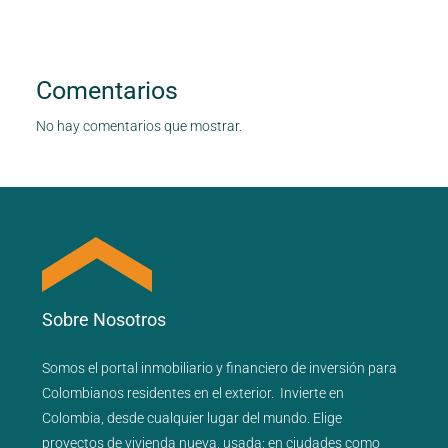
Comentarios
No hay comentarios que mostrar.
Sobre Nosotros
Somos el portal
inmobiliario
y
financiero
de inversión para
Colombianos residentes en el exterior.
Invierte en
Colombia, desde cualquier lugar del mundo. Elige
proyectos de
vivienda nueva
,
usada
; en ciudades como