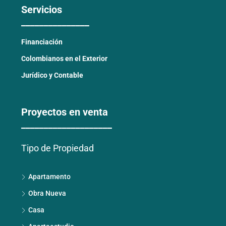
Servicios
_______________
Financiación
Colombianos en el Exterior
Jurídico y Contable
Proyectos en venta
____________________
Tipo de Propiedad
Apartamento
Obra Nueva
Casa