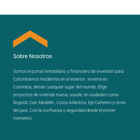
Sobre Nosotros
Somos el portal
inmobiliario
y
financiero
de inversión para
Colombianos residentes en el exterior.
Invierte en
Colombia, desde cualquier lugar del mundo. Elige
proyectos de
vivienda nueva
,
usada
; en ciudades como
Bogotá
,
Cali
,
Medellín
,
Costa Atlántica
,
Eje Cafetero
y
otras
del país
. Con la confianza y seguridad desde el primer
momento.