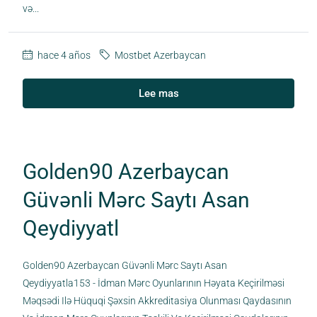
və...
hace 4 años
Mostbet Azerbaycan
Lee mas
Golden90 Azerbaycan
Güvənli Mərc Saytı Asan
Qeydiyyatl
Golden90 Azerbaycan Güvənli Mərc Saytı Asan
Qeydiyyatla153 - İdman Mərc Oyunlarının Həyata Keçirilməsi
Məqsədi Ilə Hüquqi Şəxsin Akkreditasiya Olunması Qaydasının