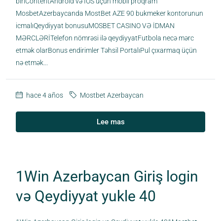
biriContentAndroid və İOS üçün mobil proqram
MosbetAzerbaycanda MostBet AZE 90 bukmeker kontorunun
icmalıQeydiyyat bonusuMOSBET CASINO VƏ İDMAN
MƏRCLƏRİTelefon nömrəsi ilə qeydiyyatFutbola necə mərc
etmək olarBonus endirimler Təhsil PortalıPul çıxarmaq üçün
nə etmək...
hace 4 años
Mostbet Azerbaycan
Lee mas
1Win Azerbaycan Giriş login
və Qeydiyyat yukle 40