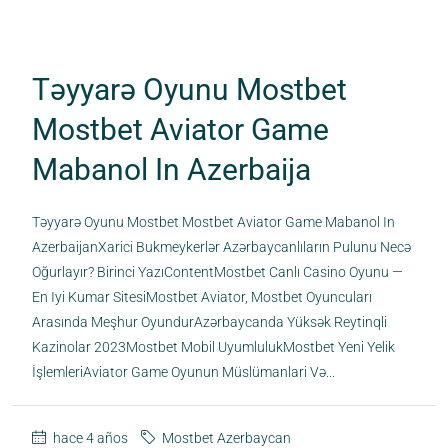
Təyyarə Oyunu Mostbet
Mostbet Aviator Game
Mabanol In Azerbaija
Təyyarə Oyunu Mostbet Mostbet Aviator Game Mabanol In
AzerbaijanXarici Bukmeykerlər Azərbaycanlıların Pulunu Necə
Oğurlayır? Birinci YazıContentMostbet Canlı Casino Oyunu —
En Iyi Kumar SitesiMostbet Aviator, Mostbet Oyuncuları
Arasında Meşhur OyundurAzərbaycanda Yüksək Reytinqli
Kazinolar 2023Mostbet Mobil UyumlulukMostbet Yeni Yelik
İşlemleriAviator Game Oyunun Müslümanlari Və...
hace 4 años
Mostbet Azerbaycan