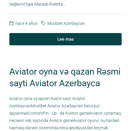
SağlanırDigər Maraqlı Ruletka...
hace 4 años
Mostbet Azerbaycan
Lee mas
Aviator oyna və qazan Rəsmi
sayti Aviator Azerbayca
Aviator oyna və qazan Rəsmi sayti Aviator
AzerbaycanMostBet Aviator Azərbaycan Necə pul
qazanmalıContentPin - Up - da Aviator gameAviator oynamaq
necəwin veb saytında Aviator gameAviator oyunu’ nu hardan
tapmaq olarwin sistemində necə qeydiyyatdan keçmək