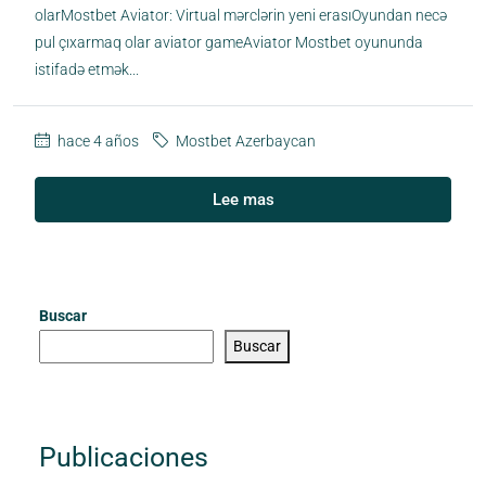
olarMostbet Aviator: Virtual mərclərin yeni erasıOyundan necə
pul çıxarmaq olar aviator gameAviator Mostbet oyununda
istifadə etmək...
hace 4 años
Mostbet Azerbaycan
Lee mas
Buscar
Buscar
Publicaciones