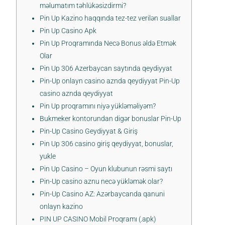
məlumatım təhlükəsizdirmi?
Pin Up Kazino haqqında tez-tez verilən suallar
Pin Up Casino Apk
Pin Up Proqramında Necə Bonus əldə Etmək
Olar
Pin Up 306 Azerbaycan saytında qeydiyyat
Pin-Up onlayn casino aznda qeydiyyat Pin-Up
casino aznda qeydiyyat
Pin Up proqramını niyə yükləməliyəm?
Bukmeker kontorundan digər bonuslar Pin-Up
Pin-Up Casino Geydiyyat & Giriş
Pin Up 306 casino giriş qeydiyyat, bonuslar,
yukle
Pin Up Casino – Oyun klubunun rəsmi saytı
Pin-Up casino aznu necə yükləmək olar?
Pin-Up Casino AZ: Azərbaycanda qanuni
onlayn kazino
PIN UP CASINO Mobil Proqramı (.apk)