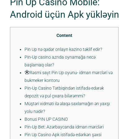
Pin Up Casino Mobile:
Android üçün Apk yükləyin
Content
Pin Up nə qədər onlayn kazino təklif edir?
Pin-Up casino aznda oynamağa necə
başlamaq olar?
Rəsmi sayt Pin Up oyunu- idman mərcləri və
bukmeker kontoru
Pin-Up Casino Tətbiqindən istifadə edərək
depozit və pul çıxara bilərəmmi?
Müştəri xidməti ilə əlaqə saxlamağın ən yaxşı
yolu nədir?
Bonus PIN UP CASINO
Pin-Up Bet: Azərbaycanda idman mərcləri
Pin Up Casino Apk istifadə edərkən şəxsi