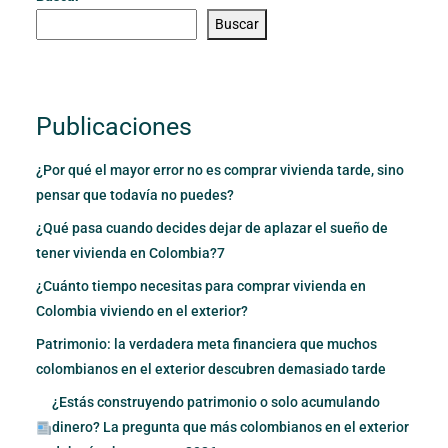
Buscar
Publicaciones
¿Por qué el mayor error no es comprar vivienda tarde, sino
pensar que todavía no puedes?
¿Qué pasa cuando decides dejar de aplazar el sueño de
tener vivienda en Colombia?7
¿Cuánto tiempo necesitas para comprar vivienda en
Colombia viviendo en el exterior?
Patrimonio: la verdadera meta financiera que muchos
colombianos en el exterior descubren demasiado tarde
¿Estás construyendo patrimonio o solo acumulando
dinero? La pregunta que más colombianos en el exterior