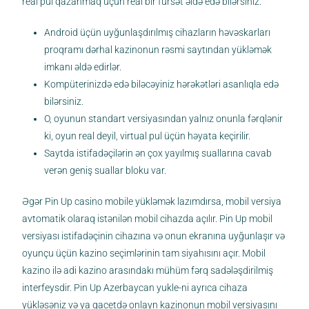
real pul qazanmaq üçün real bir fürsət əldə edə bilərsiniz.
Android üçün uyğunlaşdırılmış cihazların həvəskarları
proqramı dərhal kazinonun rəsmi saytından yükləmək
imkanı əldə edirlər.
Kompüterinizdə edə biləcəyiniz hərəkətləri asanlıqla edə
bilərsiniz.
O, oyunun standart versiyasından yalnız onunla fərqlənir
ki, oyun real deyil, virtual pul üçün həyata keçirilir.
Saytda istifadəçilərin ən çox yayılmış suallarına cavab
verən geniş suallar bloku var.
Əgər Pin Up casino mobile yükləmək lazımdırsa, mobil versiya
avtomatik olaraq istənilən mobil cihazda açılır. Pin Up mobil
versiyası istifadəçinin cihazına və onun ekranına uyğunlaşır və
oyunçu üçün kazino seçimlərinin tam siyahısını açır. Mobil
kazino ilə adi kazino arasındakı mühüm fərq sadələşdirilmiş
interfeysdir. Pin Up Azerbaycan yukle-ni ayrıca cihaza
yükləsəniz və ya qacetdə onlayn kazinonun mobil versiyasını