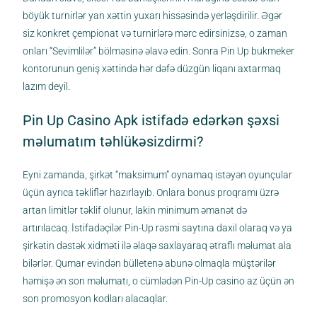
böyük turnirlər yan xəttin yuxarı hissəsində yerləşdirilir. Əgər
siz konkret çempionat və turnirlərə mərc edirsinizsə, o zaman
onları “Sevimlilər” bölməsinə əlavə edin. Sonra Pin Up bukmeker
kontorunun geniş xəttində hər dəfə düzgün liqanı axtarmaq
lazım deyil.
Pin Up Casino Apk istifadə edərkən şəxsi
məlumatım təhlükəsizdirmi?
Eyni zamanda, şirkət “maksimum” oynamaq istəyən oyunçular
üçün ayrıca təkliflər hazırlayıb. Onlara bonus proqramı üzrə
artan limitlər təklif olunur, lakin minimum əmanət də
artırılacaq. İstifadəçilər Pin-Up rəsmi saytına daxil olaraq və ya
şirkətin dəstək xidməti ilə əlaqə saxlayaraq ətraflı məlumat ala
bilərlər. Qumar evindən bülletenə abunə olmaqla müştərilər
həmişə ən son məlumatı, o cümlədən Pin-Up casino az üçün ən
son promosyon kodları alacaqlar.