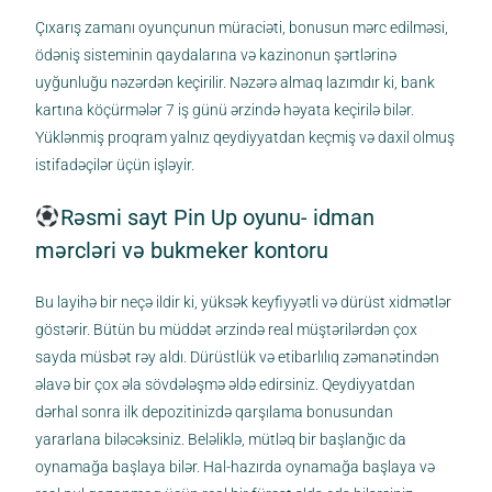
Çıxarış zamanı oyunçunun müraciəti, bonusun mərc edilməsi,
ödəniş sisteminin qaydalarına və kazinonun şərtlərinə
uyğunluğu nəzərdən keçirilir. Nəzərə almaq lazımdır ki, bank
kartına köçürmələr 7 iş günü ərzində həyata keçirilə bilər.
Yüklənmiş proqram yalnız qeydiyyatdan keçmiş və daxil olmuş
istifadəçilər üçün işləyir.
Rəsmi sayt Pin Up oyunu- idman
mərcləri və bukmeker kontoru
Bu layihə bir neçə ildir ki, yüksək keyfiyyətli və dürüst xidmətlər
göstərir. Bütün bu müddət ərzində real müştərilərdən çox
sayda müsbət rəy aldı. Dürüstlük və etibarlılıq zəmanətindən
əlavə bir çox əla sövdələşmə əldə edirsiniz. Qeydiyyatdan
dərhal sonra ilk depozitinizdə qarşılama bonusundan
yararlana biləcəksiniz. Beləliklə, mütləq bir başlanğıc da
oynamağa başlaya bilər. Hal-hazırda oynamağa başlaya və