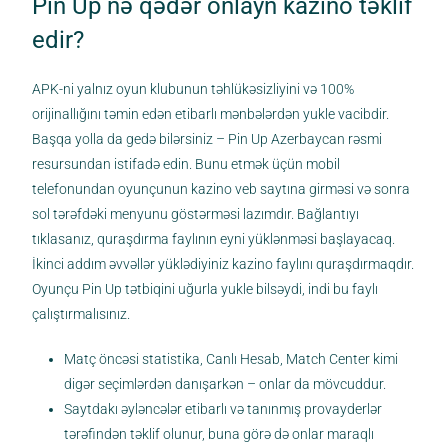
Pin Up nə qədər onlayn kazino təklif
edir?
APK-ni yalnız oyun klubunun təhlükəsizliyini və 100%
orijinallığını təmin edən etibarlı mənbələrdən yukle vacibdir.
Başqa yolla da gedə bilərsiniz – Pin Up Azerbaycan rəsmi
resursundan istifadə edin. Bunu etmək üçün mobil
telefonundan oyunçunun kazino veb saytına girməsi və sonra
sol tərəfdəki menyunu göstərməsi lazımdır. Bağlantıyı
tıklasanız, quraşdırma faylının eyni yüklənməsi başlayacaq.
İkinci addım əvvəllər yüklədiyiniz kazino faylını quraşdırmaqdır.
Oyunçu Pin Up tətbiqini uğurla yukle bilsəydi, indi bu faylı
çalıştırmalısınız.
Matç öncəsi statistika, Canlı Hesab, Match Center kimi
digər seçimlərdən danışarkən – onlar da mövcuddur.
Saytdakı əyləncələr etibarlı və tanınmış provayderlər
tərəfindən təklif olunur, buna görə də onlar maraqlı