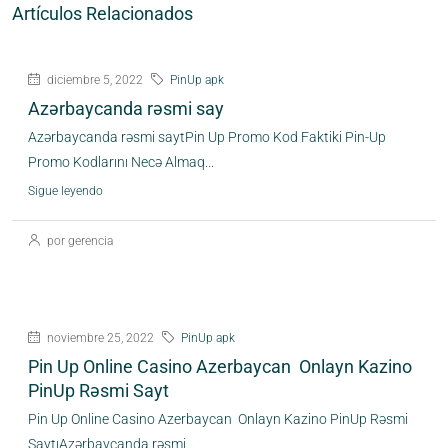
Artículos Relacionados
diciembre 5, 2022
PinUp apk
Azərbaycanda rəsmi say
Azərbaycanda rəsmi saytPin Up Promo Kod Faktiki Pin-Up
Promo Kodlarını Necə Almaq...
Sigue leyendo
por gerencia
noviembre 25, 2022
PinUp apk
Pin Up Online Casino Azerbaycan ️ Onlayn Kazino
PinUp Rəsmi Sayt
Pin Up Online Casino Azerbaycan ️ Onlayn Kazino PinUp Rəsmi
SaytıAzərbaycanda rəsmi...