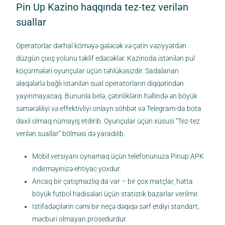
Pin Up Kazino haqqında tez-tez verilən
suallar
Operatorlar dərhal köməyə gələcək və çətin vəziyyətdən
düzgün çıxış yolunu təklif edəcəklər. Kazinoda istənilən pul
köçürmələri oyunçular üçün təhlükəsizdir. Sadalanan
əlaqələrlə bağlı istənilən sual operatorların diqqətindən
yayınmayacaq. Bununla belə, çətinliklərin həllində ən böyük
səmərəliliyi və effektivliyi onlayn söhbət və Telegram-da bota
daxil olmaq nümayiş etdirib. Oyunçular üçün xüsusi “Tez-tez
verilən suallar” bölməsi də yaradılıb.
Mobil versiyanı oynamaq üçün telefonunuza Pinup.APK
indirməyinizə ehtiyac yoxdur.
Ancaq bir çatışmazlıq da var – bir çox matçlar, hətta
böyük futbol hadisələri üçün statistik bazarlar verilmir.
Istifadəçilərin cəmi bir neçə dəqiqə sərf etdiyi standart,
məcburi olmayan prosedurdur.