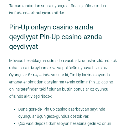
Tamamlandıqdan sonra oyunçular ödəniş bölməsindən
istifadə edərək pul çıxara bilirlər.
Pin-Up onlayn casino aznda
qeydiyyat Pin-Up casino aznda
qeydiyyat
Mövcud hesablaşma xidmətləri vasitəsilə uduşları əldə edərək
rahat şəraitdə əylənmək və ya pul üçün oynaya bilərsiniz.
Oyunçular öz rəylərində yazırlar ki, Pin Up kazino saytında
əmanətlər olmadan qarşılanma təmin edilmir. Pin Up casino
online tərəfindən təklif olunan bütün bonuslar öz oyunçu
ofisində aktivləşdiriləcək.
Buna görə də, Pin Up casino azerbaycan saytında
oyunçular üçün gecə-gündüz dəstək var.
Çox vaxt depozit dərhal oyun hesabına gedir və onun