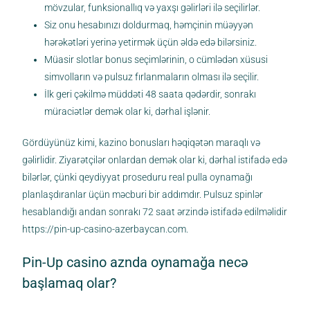
mövzular, funksionallıq və yaxşı gəlirləri ilə seçilirlər.
Siz onu hesabınızı doldurmaq, həmçinin müəyyən
hərəkətləri yerinə yetirmək üçün əldə edə bilərsiniz.
Müasir slotlar bonus seçimlərinin, o cümlədən xüsusi
simvolların və pulsuz fırlanmaların olması ilə seçilir.
İlk geri çəkilmə müddəti 48 saata qədərdir, sonrakı
müraciətlər demək olar ki, dərhal işlənir.
Gördüyünüz kimi, kazino bonusları həqiqətən maraqlı və
gəlirlidir. Ziyarətçilər onlardan demək olar ki, dərhal istifadə edə
bilərlər, çünki qeydiyyat proseduru real pulla oynamağı
planlaşdıranlar üçün məcburi bir addımdır. Pulsuz spinlər
hesablandığı andan sonrakı 72 saat ərzində istifadə edilməlidir
https://pin-up-casino-azerbaycan.com
.
Pin-Up casino aznda oynamağa necə
başlamaq olar?