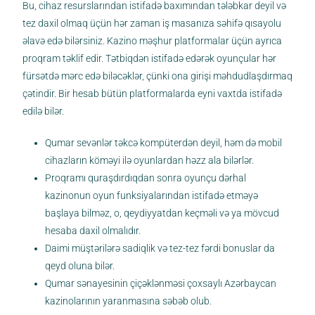
Bu, cihaz resurslarından istifadə baxımından tələbkar deyil və
tez daxil olmaq üçün hər zaman iş masanıza səhifə qısayolu
əlavə edə bilərsiniz. Kazino məşhur platformalar üçün ayrıca
proqram təklif edir. Tətbiqdən istifadə edərək oyunçular hər
fürsətdə mərc edə biləcəklər, çünki ona girişi məhdudlaşdırmaq
çətindir. Bir hesab bütün platformalarda eyni vaxtda istifadə
edilə bilər.
Qumar sevənlər təkcə kompüterdən deyil, həm də mobil
cihazların köməyi ilə oyunlardan həzz ala bilərlər.
Proqramı quraşdırdıqdan sonra oyunçu dərhal
kazinonun oyun funksiyalarından istifadə etməyə
başlaya bilməz, o, qeydiyyatdan keçməli və ya mövcud
hesaba daxil olmalıdır.
Daimi müştərilərə sadiqlik və tez-tez fərdi bonuslar da
qeyd oluna bilər.
Qumar sənayesinin çiçəklənməsi çoxsaylı Azərbaycan
kazinolarının yaranmasına səbəb olub.