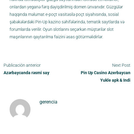
onlardan yeganə fərq dəyişdirilmiş domen ünvanıdır. Güzgülər
haqqında məlumat e-poçt vasitəsilə poçt siyahısında, sosial
şəbəkələrdəki Pin-Up kazino səhifələrində, tematik saytlarda və
forumlarda verilir. Oyun slotlarını seçərkən müştərilər slot
maşınlarının qaytarılma faizini əsas götürməlidirlər.
Publicación anterior
Next Post
Azərbaycanda rəsmi say
Pin Up Casino Azerbaycan
Yukle apk & Indi
gerencia