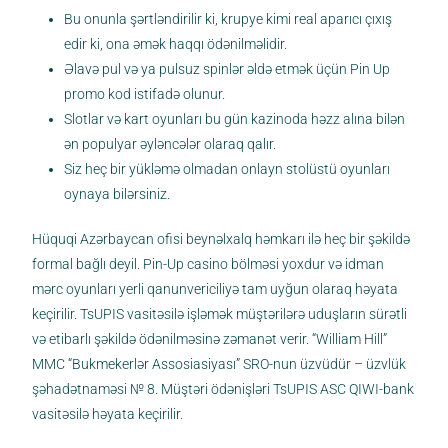
Bu onunla şərtləndirilir ki, krupye kimi real aparıcı çıxış
edir ki, ona əmək haqqı ödənilməlidir.
Əlavə pul və ya pulsuz spinlər əldə etmək üçün Pin Up
promo kod istifadə olunur.
Slotlar və kart oyunları bu gün kazinoda həzz alına bilən
ən populyar əyləncələr olaraq qalır.
Siz heç bir yükləmə olmadan onlayn stolüstü oyunları
oynaya bilərsiniz.
Hüquqi Azərbaycan ofisi beynəlxalq həmkarı ilə heç bir şəkildə
formal bağlı deyil. Pin-Up casino bölməsi yoxdur və idman
mərc oyunları yerli qanunvericiliyə tam uyğun olaraq həyata
keçirilir. TsUPIS vasitəsilə işləmək müştərilərə uduşların sürətli
və etibarlı şəkildə ödənilməsinə zəmanət verir. “William Hill”
MMC “Bukmekerlər Assosiasiyası” SRO-nun üzvüdür – üzvlük
şəhadətnaməsi № 8. Müştəri ödənişləri TsUPIS ASC QIWI-bank
vasitəsilə həyata keçirilir.