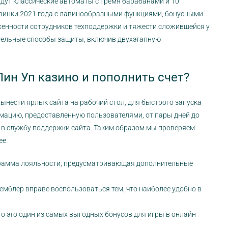
дут классические автоматы с тремя барабанами и 10
винки 2021 года с лавинообразными функциями, бонусными
уженности сотрудников техподдержки и тяжести сложившейся у
ительные способы защиты, включив двухэтапную
ин Уп казино и пополнить счет?
вынести ярлык сайта на рабочий стол, для быстрого запуска
ацию, предоставленную пользователями, от пары дней до
те в службу поддержки сайта. Таким образом мы проверяем
ее.
ограмма лояльности, предусматривающая дополнительные
емблер вправе воспользоваться тем, что наиболее удобно в
то это один из самых выгодных бонусов для игры в онлайн