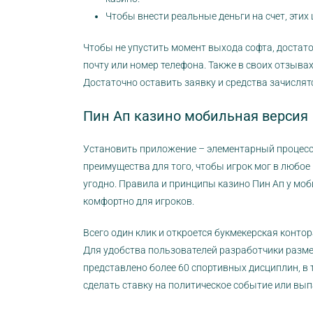
Чтобы внести реальные деньги на счет, этих
Чтобы не упустить момент выхода софта, достат
почту или номер телефона. Также в своих отзыв
Достаточно оставить заявку и средства зачислятс
Пин Ап казино мобильная версия
Установить приложение – элементарный процесс
преимущества для того, чтобы игрок мог в любое
угодно. Правила и принципы казино Пин Ап у мо
комфортно для игроков.
Всего один клик и откроется букмекерская конто
Для удобства пользователей разработчики разме
представлено более 60 спортивных дисциплин, в 
сделать ставку на политическое событие или вып