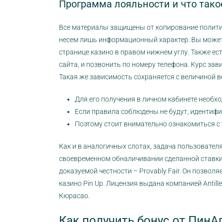
Программа лояльности и что такое
Все материалы защищены от копирование политик
несем лишь информационный характер. Вы можете 
странице казино в правом нижнем углу. Также ес
сайта, и позвонить по номеру телефона. Курс за
Такая же зависимость сохраняется с величиной 
Для его получения в личном кабинете необхо
Если правила соблюдены не будут, идентифи
Поэтому стоит внимательно ознакомиться с
Как и в аналогичных слотах, задача пользовател
своевременном обналичивании сделанной ставки
доказуемой честности – Provably Fair. Он позво
казино Pin Up. Лицензия выдана компанией Antil
Кюрасао.
Как получить бонус от ПинА