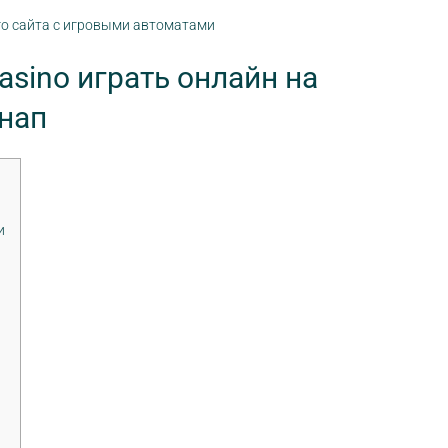
ого сайта с игровыми автоматами
asino играть онлайн на
нап
и