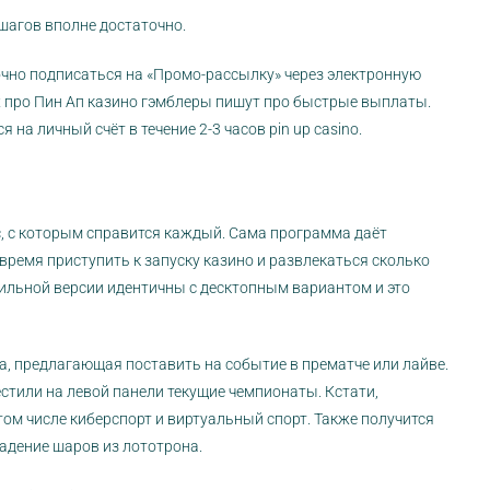
 шагов вполне достаточно.
очно подписаться на «Промо-рассылку» через электронную
ах про Пин Ап казино гэмблеры пишут про быстрые выплаты.
я на личный счёт в течение 2-3 часов
pin up casino
.
, с которым справится каждый. Сама программа даёт
 время приступить к запуску казино и развлекаться сколько
бильной версии идентичны с десктопным вариантом и это
ра, предлагающая поставить на событие в прематче или лайве.
стили на левой панели текущие чемпионаты. Кстати,
том числе киберспорт и виртуальный спорт. Также получится
адение шаров из лототрона.