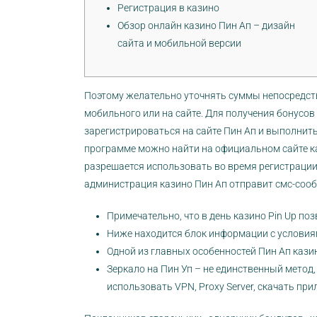
Регистрация в казино
Обзор онлайн казино Пин Ап – дизайн
сайта и мобильной версии
Поэтому желательно уточнять суммы непосредств
мобильного или на сайте. Для получения бонусов
зарегистрироваться на сайте Пин Ап и выполни
программе можно найти на официальном сайте ка
разрешается использовать во время регистрации
администрация казино Пин Ап отправит смс-соо
Примечательно, что в день казино Pin Up поз
Ниже находится блок информации с условиям
Одной из главных особенностей Пин Ап казин
Зеркало на Пин Уп – не единственный метод
использовать VPN, Proxy Server, скачать пр