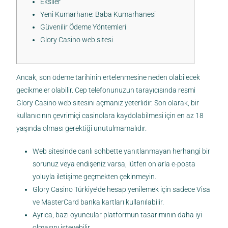
Eksiler
Yeni Kumarhane: Baba Kumarhanesi
Güvenilir Ödeme Yöntemleri
Glory Casino web sitesi
Ancak, son ödeme tarihinin ertelenmesine neden olabilecek
gecikmeler olabilir. Cep telefonunuzun tarayıcısında resmi
Glory Casino web sitesini açmanız yeterlidir. Son olarak, bir
kullanıcının çevrimiçi casinolara kaydolabilmesi için en az 18
yaşında olması gerektiği unutulmamalıdır.
Web sitesinde canlı sohbette yanıtlanmayan herhangi bir
sorunuz veya endişeniz varsa, lütfen onlarla e-posta
yoluyla iletişime geçmekten çekinmeyin.
Glory Casino Türkiye’de hesap yenilemek için sadece Visa
ve MasterCard banka kartları kullanılabilir.
Ayrıca, bazı oyuncular platformun tasarımının daha iyi
olmasını isteyebilir.