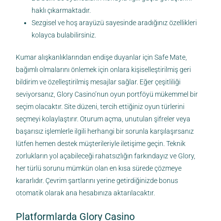
haklı çıkarmaktadır.
Sezgisel ve hoş arayüzü sayesinde aradığınız özellikleri
kolayca bulabilirsiniz.
Kumar alışkanlıklarından endişe duyanlar için Safe Mate,
bağımlı olmalarını önlemek için onlara kişiselleştirilmiş geri
bildirim ve özelleştirilmiş mesajlar sağlar. Eğer çeşitliliği
seviyorsanız, Glory Casino’nun oyun portföyü mükemmel bir
seçim olacaktır. Site düzeni, tercih ettiğiniz oyun türlerini
seçmeyi kolaylaştırır. Oturum açma, unutulan şifreler veya
başarısız işlemlerle ilgili herhangi bir sorunla karşılaşırsanız
lütfen hemen destek müşterileriyle iletişime geçin. Teknik
zorlukların yol açabileceği rahatsızlığın farkındayız ve Glory,
her türlü sorunu mümkün olan en kısa sürede çözmeye
kararlıdır. Çevrim şartlarını yerine getirdiğinizde bonus
otomatik olarak ana hesabınıza aktarılacaktır.
Platformlarda Glory Casino