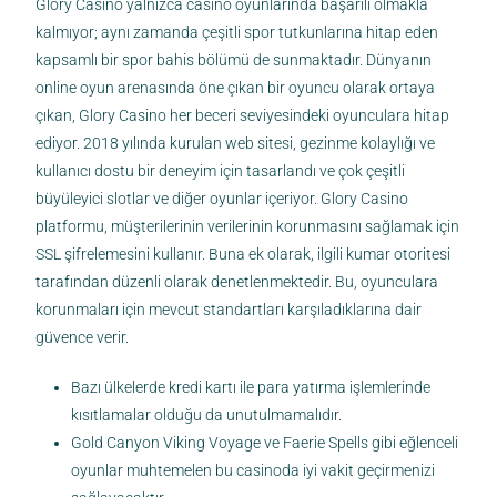
Glory Casino yalnızca casino oyunlarında başarılı olmakla
kalmıyor; aynı zamanda çeşitli spor tutkunlarına hitap eden
kapsamlı bir spor bahis bölümü de sunmaktadır. Dünyanın
online oyun arenasında öne çıkan bir oyuncu olarak ortaya
çıkan, Glory Casino her beceri seviyesindeki oyunculara hitap
ediyor. 2018 yılında kurulan web sitesi, gezinme kolaylığı ve
kullanıcı dostu bir deneyim için tasarlandı ve çok çeşitli
büyüleyici slotlar ve diğer oyunlar içeriyor. Glory Casino
platformu, müşterilerinin verilerinin korunmasını sağlamak için
SSL şifrelemesini kullanır. Buna ek olarak, ilgili kumar otoritesi
tarafından düzenli olarak denetlenmektedir. Bu, oyunculara
korunmaları için mevcut standartları karşıladıklarına dair
güvence verir.
Bazı ülkelerde kredi kartı ile para yatırma işlemlerinde
kısıtlamalar olduğu da unutulmamalıdır.
Gold Canyon Viking Voyage ve Faerie Spells gibi eğlenceli
oyunlar muhtemelen bu casinoda iyi vakit geçirmenizi