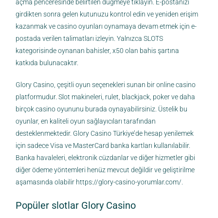
açma penceresinde belirtilen düğmeye tıklayın. E-postanızı
girdikten sonra gelen kutunuzu kontrol edin ve yeniden erişim
kazanmak ve casino oyunları oynamaya devam etmek için e-
postada verilen talimatları izleyin. Yalnızca SLOTS
kategorisinde oynanan bahisler, x50 olan bahis şartına
katkıda bulunacaktır.
Glory Casino, çeşitli oyun seçenekleri sunan bir online casino
platformudur. Slot makineleri, rulet, blackjack, poker ve daha
birçok casino oyununu burada oynayabilirsiniz. Üstelik bu
oyunlar, en kaliteli oyun sağlayıcıları tarafından
desteklenmektedir. Glory Casino Türkiye’de hesap yenilemek
için sadece Visa ve MasterCard banka kartları kullanılabilir.
Banka havaleleri, elektronik cüzdanlar ve diğer hizmetler gibi
diğer ödeme yöntemleri henüz mevcut değildir ve geliştirilme
aşamasında olabilir
https://glory-casino-yorumlar.com/
.
Popüler slotlar Glory Casino