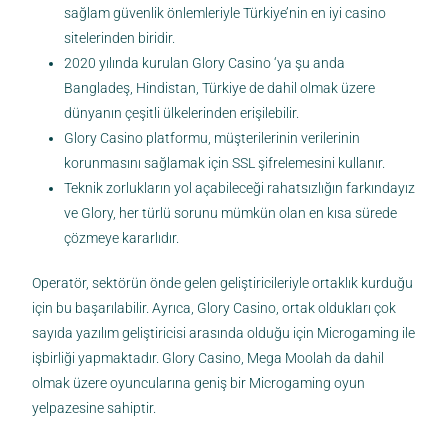
sağlam güvenlik önlemleriyle Türkiye’nin en iyi casino
sitelerinden biridir.
2020 yılında kurulan Glory Casino ‘ya şu anda
Bangladeş, Hindistan, Türkiye de dahil olmak üzere
dünyanın çeşitli ülkelerinden erişilebilir.
Glory Casino platformu, müşterilerinin verilerinin
korunmasını sağlamak için SSL şifrelemesini kullanır.
Teknik zorlukların yol açabileceği rahatsızlığın farkındayız
ve Glory, her türlü sorunu mümkün olan en kısa sürede
çözmeye kararlıdır.
Operatör, sektörün önde gelen geliştiricileriyle ortaklık kurduğu
için bu başarılabilir. Ayrıca, Glory Casino, ortak oldukları çok
sayıda yazılım geliştiricisi arasında olduğu için Microgaming ile
işbirliği yapmaktadır. Glory Casino, Mega Moolah da dahil
olmak üzere oyuncularına geniş bir Microgaming oyun
yelpazesine sahiptir.