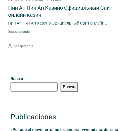
Пин Ап Пин Ап Казино Официальный Сайт
онлайн казин
Пин Ап Пин Ап Казино Официальный Сайт онлайн...
Sigue leyendo
por gerencia
Buscar
Buscar
Publicaciones
¿Por qué el mayor error no es comprar vivienda tarde, sino