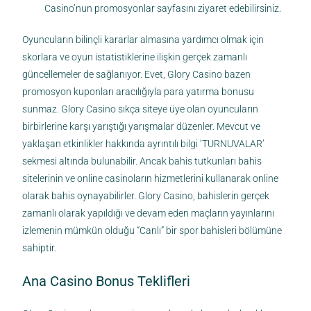
Casino’nun promosyonlar sayfasını ziyaret edebilirsiniz.
Oyuncuların bilinçli kararlar almasına yardımcı olmak için
skorlara ve oyun istatistiklerine ilişkin gerçek zamanlı
güncellemeler de sağlanıyor. Evet, Glory Casino bazen
promosyon kuponları aracılığıyla para yatırma bonusu
sunmaz. Glory Casino sıkça siteye üye olan oyuncuların
birbirlerine karşı yarıştığı yarışmalar düzenler. Mevcut ve
yaklaşan etkinlikler hakkında ayrıntılı bilgi ‘TURNUVALAR’
sekmesi altında bulunabilir. Ancak bahis tutkunları bahis
sitelerinin ve online casinoların hizmetlerini kullanarak online
olarak bahis oynayabilirler. Glory Casino, bahislerin gerçek
zamanlı olarak yapıldığı ve devam eden maçların yayınlarını
izlemenin mümkün olduğu “Canlı” bir spor bahisleri bölümüne
sahiptir.
Ana Casino Bonus Teklifleri