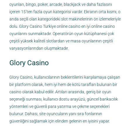
oyunları, bingo, poker, arcade, blackjack ve daha fazlasını
içeren 15’ten fazla oyun kategorisi vardır. Ekranın orta kısmı, o
anda seçili olan kategorideki slot makinelerinin ön izlemeleriyle
dolu. Glory Casino Turkiye online casino en iyi online casino
oyunlarını sunmaktadır. Operatörün oyun kütüphanesi çok
çeşitli yüksek kaliteli slotlardan ve masa oyunlarının çeşitli
varyasyonlarından oluşmaktadır.
Glory Casino
Glory Casino, kullanıcılarının beklentilerini karşılamaya çalışan
bir platform olarak, hem iyi hem de kötü tarafları bulunan bir
casino olarak kabul edilir. Artıları arasında, geniş bir oyun
seçeneği sunması, kullanıcı dostu arayüzü, güncel bankacılık
yöntemleri ve güvenli para yatırma ve çekme seçenekleri
bulunur. Dahası, site oyuncuların yanı sıra fonlarının
güvenliğini sağlamak için elinden gelenin en iyisini yapar.