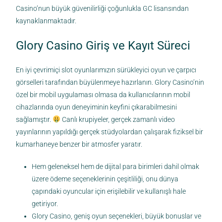
Casino’nun büyük güvenilirliği çoğunlukla GC lisansından
kaynaklanmaktadır.
Glory Casino Giriş ve Kayıt Süreci
En iyi çevrimiçi slot oyunlarımızın sürükleyici oyun ve çarpıcı
görselleri tarafından büyülenmeye hazırlanın. Glory Casino’nin
özel bir mobil uygulaması olmasa da kullanıcılarının mobil
cihazlarında oyun deneyiminin keyfini çıkarabilmesini
sağlamıştır.
Canlı krupiyeler, gerçek zamanlı video
yayınlarının yapıldığı gerçek stüdyolardan çalışarak fiziksel bir
kumarhaneye benzer bir atmosfer yaratır.
Hem geleneksel hem de dijital para birimleri dahil olmak
üzere ödeme seçeneklerinin çeşitliliği, onu dünya
çapındaki oyuncular için erişilebilir ve kullanışlı hale
getiriyor.
Glory Casino, geniş oyun seçenekleri, büyük bonuslar ve