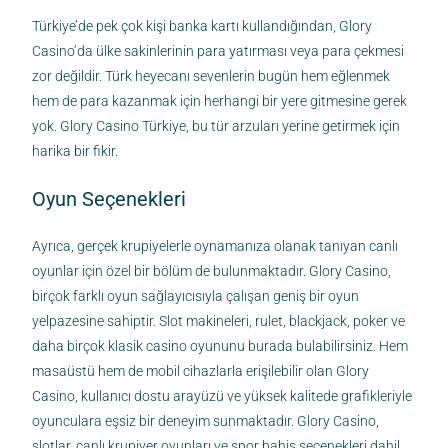
Türkiye’de pek çok kişi banka kartı kullandığından, Glory
Casino’da ülke sakinlerinin para yatırması veya para çekmesi
zor değildir. Türk heyecanı sevenlerin bugün hem eğlenmek
hem de para kazanmak için herhangi bir yere gitmesine gerek
yok. Glory Casino Türkiye, bu tür arzuları yerine getirmek için
harika bir fikir.
Oyun Seçenekleri
Ayrıca, gerçek krupiyelerle oynamanıza olanak tanıyan canlı
oyunlar için özel bir bölüm de bulunmaktadır. Glory Casino,
birçok farklı oyun sağlayıcısıyla çalışan geniş bir oyun
yelpazesine sahiptir. Slot makineleri, rulet, blackjack, poker ve
daha birçok klasik casino oyununu burada bulabilirsiniz. Hem
masaüstü hem de mobil cihazlarla erişilebilir olan Glory
Casino, kullanıcı dostu arayüzü ve yüksek kalitede grafikleriyle
oyunculara eşsiz bir deneyim sunmaktadır. Glory Casino,
slotlar, canlı krupiyer oyunları ve spor bahis seçenekleri dahil