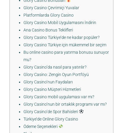
Glory Casino Bonusları
Glory Casino Çevrimiçi Yuvalar
Platformlarda Glory Casino
Glory Casino Mobil Uygulamasını İndirin
Ana Casino Bonus Teklifleri
Glory Casino Türkiye’de ne kadar popüler?
Glory Casino Türkiye için mükemmel bir seçim
Bu online casino para yatırma bonusu sunuyor
mu?
Glory Casino’da nasıl para yatırılır?
Glory Casino: Zengin Oyun Portföyü
Glory Casino’nun Faydaları
Glory Casino Müşteri Hizmetleri
Glory Casino mobil uygulaması var mı?
Glory Casino’nun bir ortaklık programı var mı?
Glory Casino’de Spor Bahisleri
Türkiye’de Online Glory Casino
Ödeme Seçenekleri