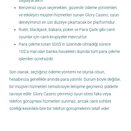
sağlayacaktır.
Benzersiz oyun seçenekleri, güvenilir ödeme yöntemleri
ve etkileyici müşteri hizmetleri sunan Glory Casino, oyun
deneyiminizi en üst düzeye çıkartacak bir platformdur.
Rulet, blackjack, bakara, poker ve Para Çarkı gibi canlı
oyunlar için canlı krupiyeler mevcuttur.
Para çekme tutarı 500$’ın üzerinde olmadığı sürece
10$’a mal olan banka havaleleri dışında tüm para çekme
işlemleri ücretsizdir.
Son olarak, seçtiğiniz ödeme yöntemi ne olursa olsun,
hesabınıza genellikle anında para yatırılır. Durum böyle değilse,
bir müşteri hizmetleri temsilcisiyle iletişime geçmeniz şiddetle
tavsiye edilir. Glory Casino çevrimiçi oyun sitesi faks veya
telefon görüşmesi hizmetleri sunmaz, ancak canlı sohbet
özelliği kesinlikle bire bir telefon görüşmelerini telafi eder.