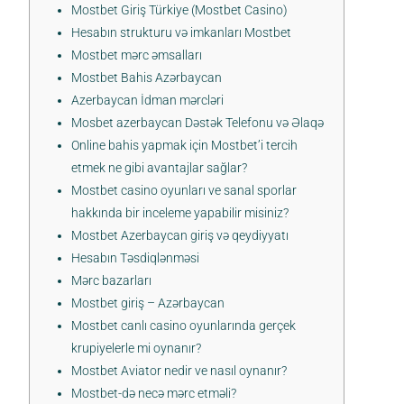
Mostbet Giriş Türkiye (Mostbet Casino)
Hesabın strukturu və imkanları Mostbet
Mostbet mərc əmsalları
Mostbet Bahis Azərbaycan
Azerbaycan İdman mərcləri
Mosbet azerbaycan Dəstək Telefonu və Əlaqə
Online bahis yapmak için Mostbet’i tercih
etmek ne gibi avantajlar sağlar?
Mostbet casino oyunları ve sanal sporlar
hakkında bir inceleme yapabilir misiniz?
Mostbet Azerbaycan giriş və qeydiyyatı
Hesabın Təsdiqlənməsi
Mərc bazarları
Mostbet giriş – Azərbaycan
Mostbet canlı casino oyunlarında gerçek
krupiyelerle mi oynanır?
Mostbet Aviator nedir ve nasıl oynanır?
Mostbet-də necə mərc etməli?