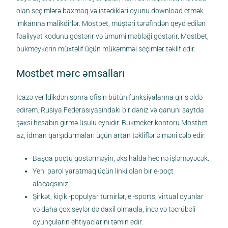
olan seçimlərə baxmaq və istədikləri oyunu download etmək
imkanına malikdirlər. Mostbet, müştəri tərəfindən qeyd edilən
fəaliyyət kodunu göstərir və ümumi məbləği göstərir. Mostbet,
bukmeykerin müxtəlif üçün mükəmməl seçimlər təklif edir.
Mostbet mərc əmsalları
İcazə verildikdən sonra ofisin bütün funksiyalarına giriş əldə
edirəm. Rusiya Federasiyasındakı bir dəniz və qanuni saytda
şəxsi hesabın girmə üsulu eynidır. Bukmeker kontoru Mostbet
az, idman qarşıdurmaları üçün artan təkliflərlə məni cəlb edir.
Başqa poçtu göstərməyin, əks halda heç nə işləməyəcək.
Yeni parol yaratmaq üçün linki olan bir e-poçt
alacaqsınız.
Şirkət, kiçik -populyar turnirlər, e -sports, virtual oyunlar
və daha çox şeylər də daxil olmaqla, incə və təcrübəli
oyunçuların ehtiyaclarını təmin edir.