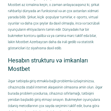
Mostbet az icmalına keçin, o zaman anlayacaqsınız ki, şirkət
rəhbərliyi dünyada ən funksional və ən çox axtarılan xidməti
yarada bilib. Şirkət, kiçik -populyar turnirlər, e -sports, virtual
oyunlar və daha çox şeylər də daxil olmaqla, incə və təcrübəli
oyunçuların ehtiyaclarını təmin edir. Dünyadakı hər bir
bukmeker kontoru qalibə və ya cəminə mərc təklif edə bilər,
lakin Mostbet Azerbaycan daha da irəli gedib və statistik
göstəriciləri öz siyahısına daxil edib.
Hesabın strukturu və imkanları
Mostbet
Əgər tətbiqdə giriş etməklə bağlı problemlə üzləşirsinizsə,
cihazınızda stabil internet əlaqəsinin olmasına əmin olun. Əgər
burada problem yoxdursa, cihazınızı sıfırlamağı, tətbiqini
yenidən başladıb giriş etməyi sınayın. Bukmeyker oyunçulara
ödəniş metodlarının çox sayda seçimini təklif edir, buna görə