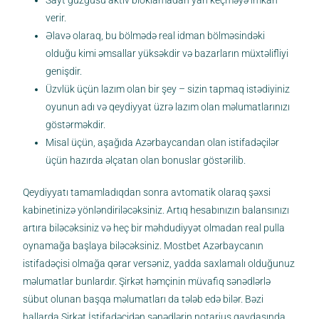
Sayt güzgüsü aktiv bloklamadan yan keçməyə imkan
verir.
Əlavə olaraq, bu bölmədə real idman bölməsindəki
olduğu kimi əmsallar yüksəkdir və bazarların müxtəlifliyi
genişdir.
Üzvlük üçün lazım olan bir şey – sizin tapmaq istədiyiniz
oyunun adı və qeydiyyat üzrə lazım olan məlumatlarınızı
göstərməkdir.
Misal üçün, aşağıda Azərbaycandan olan istifadəçilər
üçün hazırda əlçatan olan bonuslar göstərilib.
Qeydiyyatı tamamladıqdan sonra avtomatik olaraq şəxsi
kabinetinizə yönləndiriləcəksiniz. Artıq hesabınızın balansınızı
artıra biləcəksiniz və heç bir məhdudiyyət olmadan real pulla
oynamağa başlaya biləcəksiniz. Mostbet Azərbaycanın
istifadəçisi olmağa qərar versəniz, yadda saxlamalı olduğunuz
məlumatlar bunlardır. Şirkət həmçinin müvafiq sənədlərlə
sübut olunan başqa məlumatları da tələb edə bilər. Bəzi
hallarda Şirkət İstifadəçidən sənədlərin notarius qaydasında