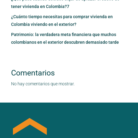
tener vivienda en Colombia?7
¿Cuánto tiempo necesitas para comprar vivienda en
Colombia viviendo en el exterior?
Patrimonio: la verdadera meta financiera que muchos
colombianos en el exterior descubren demasiado tarde
Comentarios
No hay comentarios que mostrar.