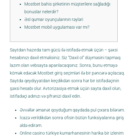
Mostbet bahis şirketinin müşterilere sağladığı
bonuslar nelerdir?
Əsl qumar oyunçularının rəyləri
Mostbet mobil uygulaması var mı?
Saytdan hazırda tam gücü ilə istifadə etmək üçün – şəxsi
hesabınızı daxil etməlisiniz. Siz “Daxil ol” düyməsini tapmaq
lazım olan vebsayta aparılacaqsınız. Sonra, bunu etməyə
kömək edəcək Mostbet giriş seçimləri ilə bir pəncərə açılacaq.
Saytda qeydiyyatdan keçdikdən sonra hər bir istifadəçinin
şəxsi hesabı olur. Avtorizasiya etmək üçün sayta daxil olun,
istifadəçi adınızı və şifrənizi daxil edin.
Əvvəllər əmanət qoyduğum qaydada pul çıxara bilərəm.
İcazə verildikdən sonra ofisin bütün funksiyalarına giriş
əldə edirəm.
Online casino türkiye kumarhanesinin harika bir izlenim