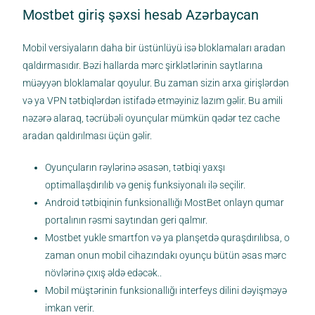
Mostbet giriş şəxsi hesab Azərbaycan
Mobil versiyaların daha bir üstünlüyü isə bloklamaları aradan
qaldırmasıdır. Bəzi hallarda mərc şirklətlərinin saytlarına
müəyyən bloklamalar qoyulur. Bu zaman sizin arxa girişlərdən
və ya VPN tətbiqlərdən istifadə etməyiniz lazım gəlir. Bu amili
nəzərə alaraq, təcrübəli oyunçular mümkün qədər tez cache
aradan qaldırılması üçün gəlir.
Oyunçuların rəylərinə əsasən, tətbiqi yaxşı
optimallaşdırılıb və geniş funksiyonalı ilə seçilir.
Android tətbiqinin funksionallığı MostBet onlayn qumar
portalının rəsmi saytından geri qalmır.
Mostbet yukle smartfon və ya planşetdə quraşdırılıbsa, o
zaman onun mobil cihazındakı oyunçu bütün əsas mərc
növlərinə çıxış əldə edəcək..
Mobil müştərinin funksionallığı interfeys dilini dəyişməyə
imkan verir.