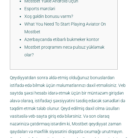
Mostbet Yükle Android Üçün
Esports mərcləri
Xoş gəldin bonusu varmı?
What You Need To Start Playing Aviator On
Mostbet
Azerbaycanda etibarlı bukmeker kontor
Mostbet proqramını necə pulsuz yükləmək
olar?
Qeydiyyatdan sonra əldə etmiş olduğunuz bonuslardan
istifadə edə bilmək üçün məlumatlarınızı daxil etməlisiniz. Veb
saytda şəxsi hesabı idarə etmək üçün bir müntəzəm girişdən
əlavə olaraq, istifadəçi şəxsiyyətini təsdiq edəcək sənədləri də
təqdim etmək tələb olunur. Qeyd edilmiş daxil olma üsulları
vasitəsilə veb-sayta giriş edə bilərsiniz. Və son olaraq
nəzərinizə çatdırmaq istərdim ki, Mostbet qeydiyyat zaman
qaydaları və məxfilik siyasətini diqqətlə oxumağı unutmayın.