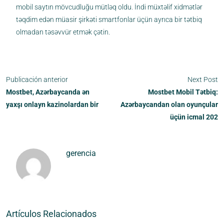
mobil saytın mövcudluğu mütləq oldu. İndi müxtəlif xidmətlər
təqdim edən müasir şirkəti smartfonlar üçün ayrıca bir tətbiq
olmadan təsəvvür etmək çətin.
Publicación anterior
Next Post
Mostbet, Azərbaycanda ən
Mostbet Mobil Tətbiq:
yaxşı onlayn kazinolardan bir
Azərbaycandan olan oyunçular
üçün icmal 202
gerencia
Artículos Relacionados