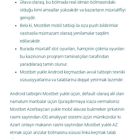
Əlavə olaraq, bu bölmədə real idman bölməsindəki
olduğu kimi əmsallar yüksəkdir və bazarların müxtəlifliyi
genişdir.
Belə ki, MostBet mobil tətbiqi ilə sizə push bildirimlər
vasitəsilə müntəzəm olaraq yeniləmələr təqdim
ediləcəkdir.
Burada müxtəlif slot oyunları, həmçinin çökmə oyunları
bu kazinonun proqram təminatçıları tərəfindən
yaradılaraq təmin olunur.
Mostbet yukle Android keçməzdən əvvəl tətbiqin texniki
xüsusiyyətlərinə və tələblərinə diqqət yetirmək lazımdır.
Android tətbiqini Mostbet yukle üçün, default olaraq əlil olan
naməlum mənbələr üçün Quraşdırmaya icazə verməlisiniz.
Mostbet Azerbaycan yukle mobil əlavəsi bukmeker şirkətinin
rəsmi saytından iOS əməliyyat sistemi üçün mümkündür ki.
Azart onlayn məkanın rəsmi saytından Mostbet yukle AZ
etmək üçün ərizələr bölməsinə xüsusi linkə keçmək tələb