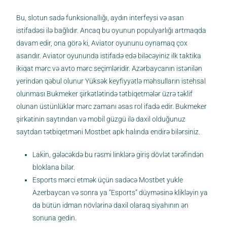
Bu, slotun sadə funksionallığı, aydın interfeysi və asan
istifadəsi ilə bağlıdır. Ancaq bu oyunun populyarlığı artmaqda
davam edir, ona görə ki, Aviator oyununu oynamaq çox
asandır. Aviator oyununda istifadə edə biləcəyiniz ilk taktika
ikiqat mərc və avto mərc seçimləridir. Azərbaycanın istənilən
yerindən qəbul olunur Yüksək keyfiyyətlə məhsulların istehsal
olunması Bukmeker şirkətlətində tətbiqetmələr üzrə təklif
olunan üstünlüklər mərc zamanı əsas rol ifadə edir. Bukmeker
şirkətinin saytından və mobil güzgü ilə daxil olduğunuz
saytdan tətbiqetməni Mostbet apk halında endirə bilərsiniz.
Lakin, gələcəkdə bu rəsmi linklərə giriş dövlət tərəfindən
bloklana bilər.
Esports mərci etmək üçün sadəcə Mostbet yukle
Azerbaycan və sonra ya “Esports” düyməsinə klikləyin ya
da bütün idman növlərinə daxil olaraq siyahının ən
sonuna gedin.