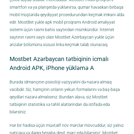
smartfon və ya planşetdə yüklənirsə, qumar həvəskarı birbaşa
mobil müştəridə qeydiyyat prosedurundan keçmək imkanı əldə
edir. MostBet yukle apk mobil proqramı Android əməliyyat
sistemi üçün rəsmi bahis saytından mümkündür. İnternet
saytının rəsmi saytı olan Mostbet Azerbaycan yukle üçün
ərizələr bölümünə xüsusi linkə keçmək tələb olunacaq.
Mostbet Azərbaycan tətbiqinin icmalı
Android APK, iPhone yükləmə A
Burada idmançının psixoloji vəziyyətini də nəzərə almaq
vacibdir. Siz, həmçinin onların yekun formalarını və baş-başa
qeydləri nəzərə almalısınız. Bundan əlavə, siz Mostbet
tətbiqinin statistika və təhlil alətlərindən də istifadə edə
bilərsiniz.
Hər bir hadisə üçün müxtəlif növ mərclər mövcuddur, siz yalnız
nəticəyə və dəqiq hesaba deyil, mərc edə bilərsiniz. Mostbet