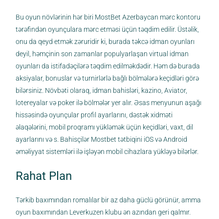
Bu oyun növlərinin hər biri MostBet Azerbaycan mərc kontoru
tərəfindən oyunçulara mərc etməsi üçün təqdim edilir. Üstəlik,
onu da qeyd etmək zəruridir ki, burada təkcə idman oyunları
deyil, həmçinin son zamanlar populyarlaşan virtual idman
oyunları da istifadəçilərə təqdim edilməkdədir. Həm də burada
aksiyalar, bonuslar və turnirlərlə bağlı bölmələrə keçidləri görə
bilərsiniz. Növbəti olaraq, idman bahisləri, kazino, Aviator,
lotereyalar və poker ilə bölmələr yer alır. Əsas menyunun aşağı
hissəsində oyunçular profil ayarlarını, dəstək xidməti
əlaqələrini, mobil proqramı yükləmək üçün keçidləri, vaxt, dil
ayarlarını və s. Bahisçilər Mostbet tətbiqini iOS və Android
əməliyyat sistemləri ilə işləyən mobil cihazlara yükləyə bilərlər.
Rahat Plan
Tərkib baxımından romalılar bir az daha güclü görünür, amma
oyun baxımından Leverkuzen klubu ən azından geri qalmır.