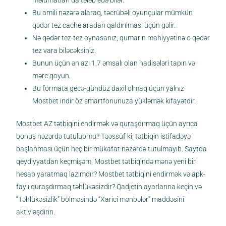
məlumatları da tələb edə bilər.
Bu amili nəzərə alaraq, təcrübəli oyunçular mümkün
qədər tez cache aradan qaldırılması üçün gəlir.
Nə qədər tez-tez oynasanız, qumarın mahiyyətinə o qədər
tez vara biləcəksiniz.
Bunun üçün ən azı 1,7 əmsalı olan hadisələri tapın və
mərc qoyun.
Bu formata gecə-gündüz daxil olmaq üçün yalnız
Mostbet indir öz smartfonunuza yükləmək kifayətdir.
Mostbet AZ tətbiqini endirmək və quraşdırmaq üçün ayrıca
bonus nəzərdə tutulubmu? Təəssüf ki, tətbiqin istifadəyə
başlanması üçün heç bir mükafat nəzərdə tutulmayıb. Saytda
qeydiyyatdan keçmişəm, Mostbet tətbiqində mənə yeni bir
hesab yaratmaq lazımdır? Mostbet tətbiqini endirmək və apk-
faylı quraşdırmaq təhlükəsizdir? Qadjetin ayarlarına keçin və
“Təhlükəsizlik” bölməsində “Xarici mənbələr” maddəsini
aktivləşdirin.