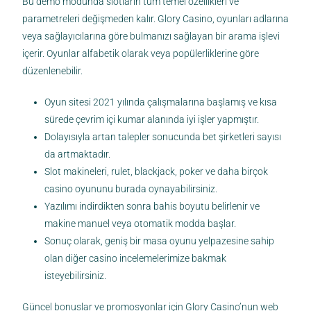
Bu demo modunda slotların tüm temel özellikleri ve
parametreleri değişmeden kalır. Glory Casino, oyunları adlarına
veya sağlayıcılarına göre bulmanızı sağlayan bir arama işlevi
içerir. Oyunlar alfabetik olarak veya popülerliklerine göre
düzenlenebilir.
Oyun sitesi 2021 yılında çalışmalarına başlamış ve kısa
sürede çevrim içi kumar alanında iyi işler yapmıştır.
Dolayısıyla artan talepler sonucunda bet şirketleri sayısı
da artmaktadır.
Slot makineleri, rulet, blackjack, poker ve daha birçok
casino oyununu burada oynayabilirsiniz.
Yazılımı indirdikten sonra bahis boyutu belirlenir ve
makine manuel veya otomatik modda başlar.
Sonuç olarak, geniş bir masa oyunu yelpazesine sahip
olan diğer casino incelemelerimize bakmak
isteyebilirsiniz.
Güncel bonuslar ve promosyonlar için Glory Casino’nun web