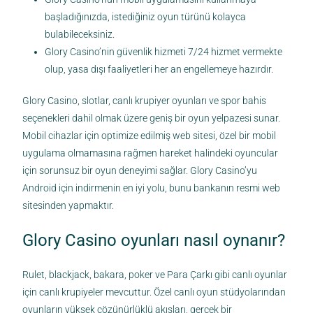
başladığınızda, istediğiniz oyun türünü kolayca
bulabileceksiniz.
Glory Casino’nin güvenlik hizmeti 7/24 hizmet vermekte
olup, yasa dışı faaliyetleri her an engellemeye hazırdır.
Glory Casino, slotlar, canlı krupiyer oyunları ve spor bahis
seçenekleri dahil olmak üzere geniş bir oyun yelpazesi sunar.
Mobil cihazlar için optimize edilmiş web sitesi, özel bir mobil
uygulama olmamasına rağmen hareket halindeki oyuncular
için sorunsuz bir oyun deneyimi sağlar. Glory Casino’yu
Android için indirmenin en iyi yolu, bunu bankanın resmi web
sitesinden yapmaktır.
Glory Casino oyunları nasıl oynanır?
Rulet, blackjack, bakara, poker ve Para Çarkı gibi canlı oyunlar
için canlı krupiyeler mevcuttur. Özel canlı oyun stüdyolarından
oyunların yüksek çözünürlüklü akışları, gerçek bir