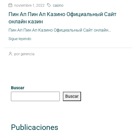
noviembre 1, 2022
casino
Пин Ап Пин Ап Казино Официальный Сайт
онлайн казин
Пин Ап Пин Ап Казино Официальный Сайт онлайн...
Sigue leyendo
por gerencia
Buscar
Buscar
Publicaciones