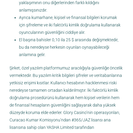
yaklaşımının onu diğerlerinden farklı kıldığını
anlamışsınızdır.
Ayrıca kumarhane, kişisel ve finansal bilgileri korumak
için şifreleme ve iki faktörlü kimlik doğrulama kullanarak
oyuncularının güvenliğini ciddiye alır.
El başına bahisler 0,10 ila 25 $ arasında değişmektedir,
bu da neredeyse herkesin oyunları oynayabileceği
anlamına gelir.
Şirket, özel yazılım platformumuz aracılığıyla güvenliğe öncelik
vermektedir. Bu yazılım kritik bilgileri şifreler ve veritabanlarına
yetkisiz erişimi kısıtlar. Kullanıcı hesabının hacklenmesi riski
neredeyse tamamen ortadan kaldırılmıştır. İki faktörlü kimlik
doğrulama prosedürünü kullanarak hem kişisel verilerin hem
de finansal hesapların güvenliğini sağlayarak daha yüksek
düzeyde koruma elde ederler. Glory Casino’nin operasyonları,
Curacao Kumar Komisyonu’ndan #365/JAZ lisansı ana
lisansına sahip olan YASHA Limited tarafından