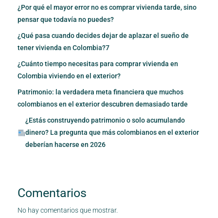
¿Por qué el mayor error no es comprar vivienda tarde, sino
pensar que todavía no puedes?
¿Qué pasa cuando decides dejar de aplazar el sueño de
tener vivienda en Colombia?7
¿Cuánto tiempo necesitas para comprar vivienda en
Colombia viviendo en el exterior?
Patrimonio: la verdadera meta financiera que muchos
colombianos en el exterior descubren demasiado tarde
¿Estás construyendo patrimonio o solo acumulando
dinero? La pregunta que más colombianos en el exterior
deberían hacerse en 2026
Comentarios
No hay comentarios que mostrar.