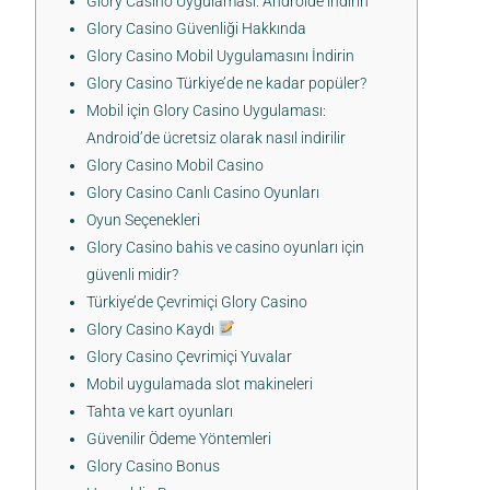
Glory Casino Uygulaması: Androide indirin
Glory Casino Güvenliği Hakkında
Glory Casino Mobil Uygulamasını İndirin
Glory Casino Türkiye’de ne kadar popüler?
Mobil için Glory Casino Uygulaması:
Android’de ücretsiz olarak nasıl indirilir
Glory Casino Mobil Casino
Glory Casino Canlı Casino Oyunları
Oyun Seçenekleri
Glory Casino bahis ve casino oyunları için
güvenli midir?
Türkiye’de Çevrimiçi Glory Casino
Glory Casino Kaydı
Glory Casino Çevrimiçi Yuvalar
Mobil uygulamada slot makineleri
Tahta ve kart oyunları
Güvenilir Ödeme Yöntemleri
Glory Casino Bonus