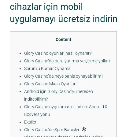
cihazlar için mobil
uygulamayı ücretsiz indirin
Content
Glory Casino oyunları nasıl oynanır?
Glory Casino’da para yatırma ve çekme yolları
Sorumlu Kumar Oynama
Glory Casino’da neye bahis oynayabilirim?
Glory Casino Masa Oyunları
Android için Glory Casino’yu nereden
indirebilirim?
Glory Casino uygulamasını indirin: Android &
IOS versiyonu
Eksiler
Glory Casino’de Spor Bahisleri