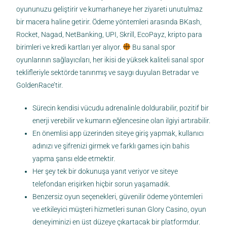
oyununuzu geliştirir ve kumarhaneye her ziyareti unutulmaz
bir macera haline getirir. Ödeme yöntemleri arasında BKash,
Rocket, Nagad, NetBanking, UPI, Skrill, EcoPayz, kripto para
birimleri ve kredi kartları yer alıyor.
Bu sanal spor
oyunlarının sağlayıcıları, her ikisi de yüksek kaliteli sanal spor
teklifleriyle sektörde tanınmış ve saygı duyulan Betradar ve
GoldenRace’tir.
Sürecin kendisi vücudu adrenalinle doldurabilir, pozitif bir
enerji verebilir ve kumarın eğlencesine olan ilgiyi artırabilir.
En önemlisi app üzerinden siteye giriş yapmak, kullanıcı
adınızı ve şifrenizi girmek ve farklı games için bahis
yapma şansı elde etmektir.
Her şey tek bir dokunuşa yanıt veriyor ve siteye
telefondan erişirken hiçbir sorun yaşamadık.
Benzersiz oyun seçenekleri, güvenilir ödeme yöntemleri
ve etkileyici müşteri hizmetleri sunan Glory Casino, oyun
deneyiminizi en üst düzeye çıkartacak bir platformdur.