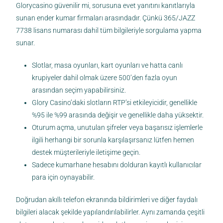
Glorycasino güvenilir mi, sorusuna evet yanıtını kanıtlarıyla
sunan ender kumar firmaları arasındadır. Çünkü 365/JAZZ
7738 lisans numarası dahil tüm bilgileriyle sorgulama yapma
sunar.
Slotlar, masa oyunları, kart oyunları ve hatta canlı
krupiyeler dahil olmak üzere 500’den fazla oyun
arasından seçim yapabilirsiniz.
Glory Casino’daki slotların RTP’si etkileyicidir, genellikle
%95 ile %99 arasında değişir ve genellikle daha yüksektir.
Oturum açma, unutulan şifreler veya başarısız işlemlerle
ilgili herhangi bir sorunla karşılaşırsanız lütfen hemen
destek müşterileriyle iletişime geçin.
Sadece kumarhane hesabını dolduran kayıtlı kullanıcılar
para için oynayabilir.
Doğrudan akıllı telefon ekranında bildirimleri ve diğer faydalı
bilgileri alacak şekilde yapılandırılabilirler. Aynı zamanda çeşitli