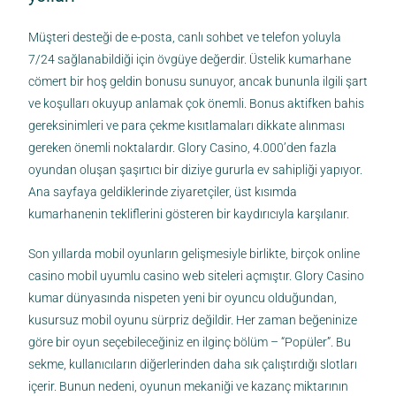
Müşteri desteği de e-posta, canlı sohbet ve telefon yoluyla
7/24 sağlanabildiği için övgüye değerdir. Üstelik kumarhane
cömert bir hoş geldin bonusu sunuyor, ancak bununla ilgili şart
ve koşulları okuyup anlamak çok önemli. Bonus aktifken bahis
gereksinimleri ve para çekme kısıtlamaları dikkate alınması
gereken önemli noktalardır. Glory Casino, 4.000’den fazla
oyundan oluşan şaşırtıcı bir diziye gururla ev sahipliği yapıyor.
Ana sayfaya geldiklerinde ziyaretçiler, üst kısımda
kumarhanenin tekliflerini gösteren bir kaydırıcıyla karşılanır.
Son yıllarda mobil oyunların gelişmesiyle birlikte, birçok online
casino mobil uyumlu casino web siteleri açmıştır. Glory Casino
kumar dünyasında nispeten yeni bir oyuncu olduğundan,
kusursuz mobil oyunu sürpriz değildir. Her zaman beğeninize
göre bir oyun seçebileceğiniz en ilginç bölüm – “Popüler”. Bu
sekme, kullanıcıların diğerlerinden daha sık çalıştırdığı slotları
içerir. Bunun nedeni, oyunun mekaniği ve kazanç miktarının