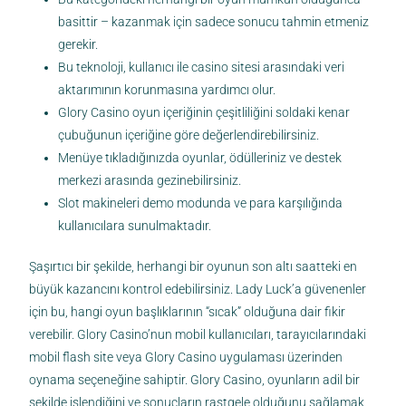
basittir – kazanmak için sadece sonucu tahmin etmeniz
gerekir.
Bu teknoloji, kullanıcı ile casino sitesi arasındaki veri
aktarımının korunmasına yardımcı olur.
Glory Casino oyun içeriğinin çeşitliliğini soldaki kenar
çubuğunun içeriğine göre değerlendirebilirsiniz.
Menüye tıkladığınızda oyunlar, ödülleriniz ve destek
merkezi arasında gezinebilirsiniz.
Slot makineleri demo modunda ve para karşılığında
kullanıcılara sunulmaktadır.
Şaşırtıcı bir şekilde, herhangi bir oyunun son altı saatteki en
büyük kazancını kontrol edebilirsiniz. Lady Luck’a güvenenler
için bu, hangi oyun başlıklarının “sıcak” olduğuna dair fikir
verebilir. Glory Casino’nun mobil kullanıcıları, tarayıcılarındaki
mobil flash site veya Glory Casino uygulaması üzerinden
oynama seçeneğine sahiptir. Glory Casino, oyunların adil bir
şekilde işlendiğini ve sonuçların rastgele olduğunu sağlamak