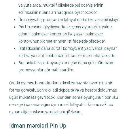
valyutalarda, müxtəlif ölkələrdə pul ödənişlərinin
edilməsinin nüansları haqqında öyrənəcəklər.
Ümumiyyətlə, proqramlar kifayət qədər tez və sabit işləyir.
Pin Up casino qeydiyyatdan keçmiş ziyarətçilər yalnız
etibarlı bukmeker kontorları ilə işləyən bukmeker
kontorunun xidmətlərindən istifadə edə biləcəklər.
İstifadəçinin daha sürətli köməyə ehtiyacı varsa, qaynar
xətt və ya canlı söhbətdən istifadə etmək daha yaxşıdır.
Bununla belə, adi oyunçular üçün daha çox müntəzəm
promosyonlar görmək istərdim.
Orada oyunçu bonus kodunu daxil etməyiniz lazım olan bir
forma görəcək. Sonra o, adi depozitə və ya hesabı doldurmaq
üçün mükafata çevriləcək . Bundan sonra oyunçunun bonusu
necə geri qazanacağını öyrənməsi kifayətdir ki, onu sakitcə
oynamağa başlasın və qələbəni gözləsin.
İdman mərcləri Pin Up