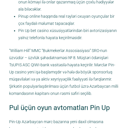
onun köməyi ilə onlar qazanmaq üçün çoxlu hədiyyələr
ala biləcəklər.
Pinup online haqqında real rəyləri oxuyan oyunçular bir
çox faydalı məlumat tapacaqlar.
Pin Up bet casino xüsusiyyətlərindən biri avtorizasiyanın
yalnız telefonla həyata keçirilməsidir.
“William Hill” MMC “Bukmekerlər Assosiasiyası” SRO-nun
üzvüdür – üzvlük şəhadətnaməsi № 8. Müştəri ödənişləri
TsUPIS ASC QIWI-bank vasitəsilə həyata keçirilir. Mərclər Pin-
Up casino yeni işə başlamışdır və hələ də böyük sponsorluq
müqavilələri və ya aktiv xeyriyyəçilik fəaliyyəti ilə fərqlənmir.
Şirkətin populyarlaşdırılması üçün futbol üzrə Azərbaycan milli
komandasının kapitanı onun rəsmi səfiri seçilib.
Pul üçün oyun avtomatları Pin Up
Pin-Up Azərbaycan mərc bazarına yeni daxil olmasına