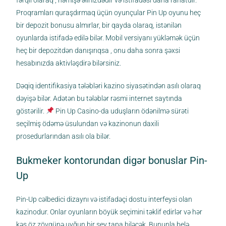
fərqli olaraq , həmişə əlinizdədir və istifadəsi daha rahatdır.
Proqramları quraşdırmaq üçün oyunçular Pin Up oyunu heç
bir depozit bonusu almırlar, bir qayda olaraq, istənilən
oyunlarda istifadə edilə bilər. Mobil versiyanı yükləmək üçün
heç bir depozitdən danışırıqsa , onu daha sonra şəxsi
hesabınızda aktivləşdirə bilərsiniz.
Dəqiq identifikasiya tələbləri kazino siyasətindən asılı olaraq
dəyişə bilər. Adətən bu tələblər rəsmi internet saytında
göstərilir.
Pin Up Casino-da uduşların ödənilmə sürəti
seçilmiş ödəmə üsulundan və kazinonun daxili
prosedurlarından asılı ola bilər.
Bukmeker kontorundan digər bonuslar Pin-
Up
Pin-Up cəlbedici dizaynı və istifadəçi dostu interfeysi olan
kazinodur. Onlar oyunların böyük seçimini təklif edirlər və hər
kəs öz zövqünə uyğun bir şey tapa biləcək. Bununla belə,