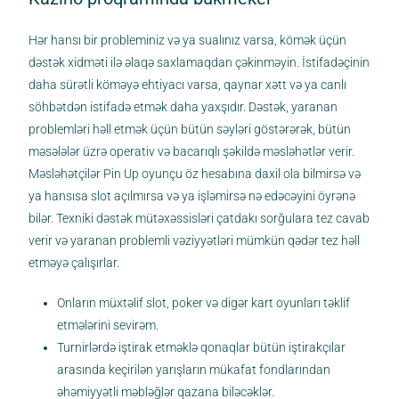
Hər hansı bir probleminiz və ya sualınız varsa, kömək üçün
dəstək xidməti ilə əlaqə saxlamaqdan çəkinməyin. İstifadəçinin
daha sürətli köməyə ehtiyacı varsa, qaynar xətt və ya canlı
söhbətdən istifadə etmək daha yaxşıdır. Dəstək, yaranan
problemləri həll etmək üçün bütün səyləri göstərərək, bütün
məsələlər üzrə operativ və bacarıqlı şəkildə məsləhətlər verir.
Məsləhətçilər Pin Up oyunçu öz hesabına daxil ola bilmirsə və
ya hansısa slot açılmırsa və ya işləmirsə nə edəcəyini öyrənə
bilər. Texniki dəstək mütəxəssisləri çatdakı sorğulara tez cavab
verir və yaranan problemli vəziyyətləri mümkün qədər tez həll
etməyə çalışırlar.
Onların müxtəlif slot, poker və digər kart oyunları təklif
etmələrini sevirəm.
Turnirlərdə iştirak etməklə qonaqlar bütün iştirakçılar
arasında keçirilən yarışların mükafat fondlarından
əhəmiyyətli məbləğlər qazana biləcəklər.