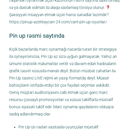
rəqəmləri öyrənmək üçün kazinonun rəsmi saytına daxil olmaq
və ya dəstək xidməti ilə əlaqə saxlamaq tövsiyə olunur.
Şəxsiyyəti müəyyən etmək üçün hansı sənədlər lazımdır?
https://pinup-azerbaycan-24.com/canl-pin-up-oyunlar/
Pin up rəsmi saytında
Kiçik bazarlarda mərc oynamağı nəzərdə tutan bir strategiya
ilə oynayırsınızsa, Pin Up az sizə uyğun gəlməyəcək. Yalnız ən
ümumi statistik məlumatlar verilir və davam edən hadisələrin
qrafik təsviri xüsusilə mənalı deyil. Bütün müsbət cəhətləri ilə
Pin-Up casino LIVE rejimi ən yaxşı formatda deyil. Müasir
bahisçilərin istifadə etdiyi bir çox faydalı seçimlər əskikdir.
Geniş müştəri auditoriyasını cəlb etmək üçün gənc mərc
resursu çoxsaylı promosyonlar və xüsusi təkliflərlə müxtəlif
bonus siyasəti təklif edir. Mərc oynama qaydalarını olduqca
sadiq adlandırmaq olar.
Pin Up-ün rəyləri vasitəsilə oyunçular müxtəlif