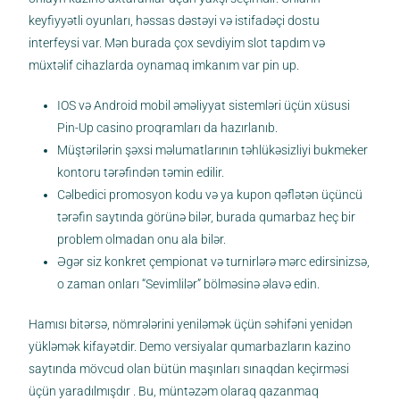
keyfiyyətli oyunları, həssas dəstəyi və istifadəçi dostu
interfeysi var. Mən burada çox sevdiyim slot tapdım və
müxtəlif cihazlarda oynamaq imkanım var
pin up
.
IOS və Android mobil əməliyyat sistemləri üçün xüsusi
Pin-Up casino proqramları da hazırlanıb.
Müştərilərin şəxsi məlumatlarının təhlükəsizliyi bukmeker
kontoru tərəfindən təmin edilir.
Cəlbedici promosyon kodu və ya kupon qəflətən üçüncü
tərəfin saytında görünə bilər, burada qumarbaz heç bir
problem olmadan onu ala bilər.
Əgər siz konkret çempionat və turnirlərə mərc edirsinizsə,
o zaman onları “Sevimlilər” bölməsinə əlavə edin.
Hamısı bitərsə, nömrələrini yeniləmək üçün səhifəni yenidən
yükləmək kifayətdir. Demo versiyalar qumarbazların kazino
saytında mövcud olan bütün maşınları sınaqdan keçirməsi
üçün yaradılmışdır . Bu, müntəzəm olaraq qazanmaq