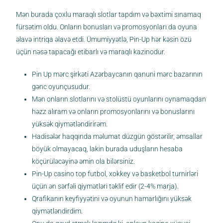
Mən burada çoxlu maraqlı slotlar tapdım və bəxtimi sınamaq
fürsətim oldu. Onların bonusları və promosyonları da oyuna
əlavə intriqa əlavə etdi. Ümumiyyətlə, Pin-Up hər kəsin özü
üçün nəsə tapacağı etibarlı və maraqlı kazinodur.
Pin Up mərc şirkəti Azərbaycanın qanuni mərc bazarının
gənc oyunçusudur.
Mən onların slotlarını və stolüstü oyunlarını oynamaqdan
həzz alıram və onların promosyonlarını və bonuslarını
yüksək qiymətləndirirəm.
Hadisələr haqqında məlumat düzgün göstərilir, əmsallar
böyük olmayacaq, lakin burada uduşların hesaba
köçürüləcəyinə əmin ola bilərsiniz.
Pin-Up casino top futbol, ​​xokkey və basketbol turnirləri
üçün ən sərfəli qiymətləri təklif edir (2-4% marja).
Qrafikanın keyfiyyətini və oyunun hamarlığını yüksək
qiymətləndirdim.