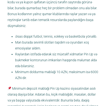
kodu və ya kupon qəflətən üçüncü tərəfin saytında görünə
bilər, burada qumarbaz heç bir problem olmadan onu ala bilər.
Bonus kodlarının yalnız qumar klublarında rəylər yazan və ya
reytinqlər tərtib edən tematik resurslarda paylandığını başa
düşməlisiniz.
Əsas diqqət futbol, ​​tennis, xokkey və basketbola yönəlib.
Mən burada sevimli slotları tapdım və oyundan xoş
emosiyalar aldım.
Rəylərdən istifadə edərək siz müxtəlif xidmətlər Pin Up və
bukmeker kontorunun imkanları haqqında məlumat əldə
edə bilərsiniz.
Minimum doldurma məbləği 10 AZN, maksimum isə 6000
AZN-dir.
Minimum depozit məbləği Pin Up kazino siyasətindən asılı
olaraq dəyişə bilər. Adətən bu, kiçik məbləğdir, məsələn, dollar
və ya başqa valyutada ekvivalentdir. Bununla belə, dəqiq