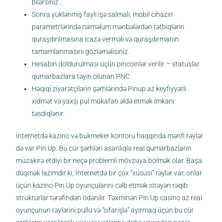
bilərsiniz .
Sonra yüklənmiş faylı işə salmalı, mobil cihazın
parametrlərində naməlum mənbələrdən tətbiqlərin
quraşdırılmasına icazə verməli və quraşdırmanın
tamamlanmasını gözləməlisiniz.
Hesabın doldurulması üçün pincoinlər verilir – statuslar
qumarbazlara təyin olunan PNC .
Həqiqi ziyarətçilərin şərhlərində Pinup az keyfiyyətli
xidmət və yaxşı pul mükafatı əldə etmək imkanı
təsdiqlənir.
İnternetdə kazino və bukmeker kontoru haqqında mənfi rəylər
də var Pin Up. Bu cür şərhləri asanlıqla real qumarbazların
müzakirə etdiyi bir neçə problemli mövzuya bölmək olar. Başa
düşmək lazımdır ki, İnternetdə bir çox “xüsusi” rəylər var, onlar
üçün kazino Pin Up oyunçularını cəlb etmək istəyən rəqib
strukturlar tərəfindən ödənilir. Təxminən Pin Up casino az real
oyunçunun rəylərini pullu və “sifarişlə” ayırmaq üçün bu cür