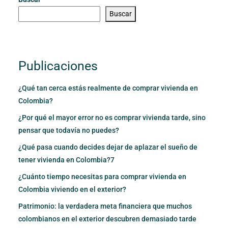
Buscar
Publicaciones
¿Qué tan cerca estás realmente de comprar vivienda en
Colombia?
¿Por qué el mayor error no es comprar vivienda tarde, sino
pensar que todavía no puedes?
¿Qué pasa cuando decides dejar de aplazar el sueño de
tener vivienda en Colombia?7
¿Cuánto tiempo necesitas para comprar vivienda en
Colombia viviendo en el exterior?
Patrimonio: la verdadera meta financiera que muchos
colombianos en el exterior descubren demasiado tarde