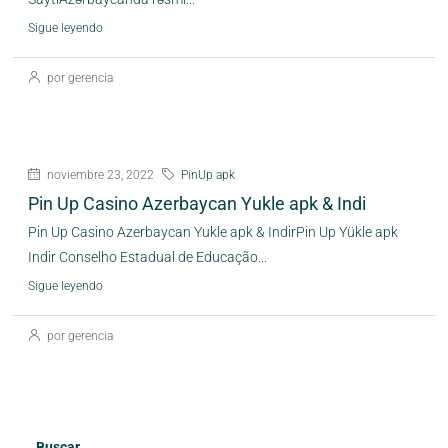
Sigue leyendo
por gerencia
noviembre 23, 2022
PinUp apk
Pin Up Casino Azerbaycan Yukle apk & Indi
Pin Up Casino Azerbaycan Yukle apk & IndirPin Up Yükle apk
Indir Conselho Estadual de Educação...
Sigue leyendo
por gerencia
Buscar