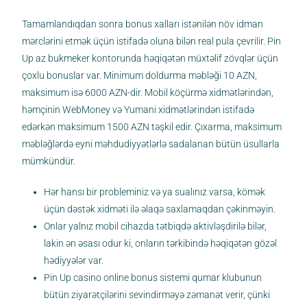
Tamamlandıqdan sonra bonus xalları istənilən növ idman
mərclərini etmək üçün istifadə oluna bilən real pula çevrilir. Pin
Up az bukmeker kontorunda həqiqətən müxtəlif zövqlər üçün
çoxlu bonuslar var. Minimum doldurma məbləği 10 AZN,
maksimum isə 6000 AZN-dir. Mobil köçürmə xidmətlərindən,
həmçinin WebMoney və Yumani xidmətlərindən istifadə
edərkən maksimum 1500 AZN təşkil edir. Çıxarma, maksimum
məbləğlərdə eyni məhdudiyyətlərlə sadalanan bütün üsullarla
mümkündür.
Hər hansı bir probleminiz və ya sualınız varsa, kömək
üçün dəstək xidməti ilə əlaqə saxlamaqdan çəkinməyin.
Onlar yalnız mobil cihazda tətbiqdə aktivləşdirilə bilər,
lakin ən əsası odur ki, onların tərkibində həqiqətən gözəl
hədiyyələr var.
Pin Up casino online bonus sistemi qumar klubunun
bütün ziyarətçilərini sevindirməyə zəmanət verir, çünki