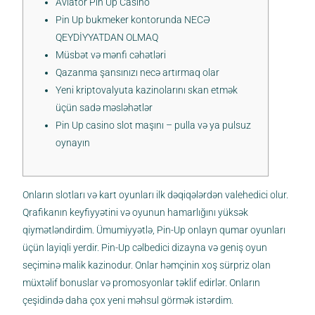
Aviator Pin Up Casino
Pin Up bukmeker kontorunda NECƏ
QEYDİYYATDAN OLMAQ
Müsbət və mənfi cəhətləri
Qazanma şansınızı necə artırmaq olar
Yeni kriptovalyuta kazinolarını skan etmək
üçün sadə məsləhətlər
Pin Up casino slot maşını – pulla və ya pulsuz
oynayın
Onların slotları və kart oyunları ilk dəqiqələrdən valehedici olur.
Qrafikanın keyfiyyətini və oyunun hamarlığını yüksək
qiymətləndirdim. Ümumiyyətlə, Pin-Up onlayn qumar oyunları
üçün layiqli yerdir. Pin-Up cəlbedici dizayna və geniş oyun
seçiminə malik kazinodur. Onlar həmçinin xoş sürpriz olan
müxtəlif bonuslar və promosyonlar təklif edirlər. Onların
çeşidində daha çox yeni məhsul görmək istərdim.