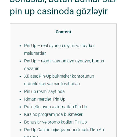
pin up casinoda gözləyir
Content
Pin Up – real oyunçu rəyləri və faydalı
məlumatlar
Pin Up – rəsmi sayt onlayn oynayın, bonus
qazanın
Xülasə: Pin-Up bukmeker kontorunun
üstünlükləri və mənfi cəhətləri
Pin up rəsmi saytında
İdman mərcləri Pin Up
Pul üçün oyun avtomatları Pin Up
Kazino proqramında bukmeker
Bonuslar və promo kodları Pin Up
Pin Up Casino официальный сайтПин Ап