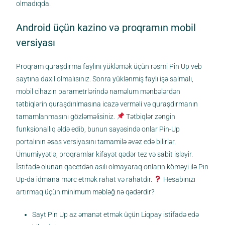
olmadıqda.
Android üçün kazino və proqramın mobil
versiyası
Proqram quraşdırma faylını yükləmək üçün rəsmi Pin Up veb
saytına daxil olmalısınız. Sonra yüklənmiş faylı işə salmalı,
mobil cihazın parametrlərində naməlum mənbələrdən
tətbiqlərin quraşdırılmasına icazə verməli və quraşdırmanın
tamamlanmasını gözləməlisiniz.
Tətbiqlər zəngin
funksionallıq əldə edib, bunun sayəsində onlar Pin-Up
portalının əsas versiyasını tamamilə əvəz edə bilirlər.
Ümumiyyətlə, proqramlar kifayət qədər tez və sabit işləyir.
İstifadə olunan qacetdən asılı olmayaraq onların köməyi ilə Pin
Up-da idmana mərc etmək rahat və rahatdır.
Hesabınızı
artırmaq üçün minimum məbləğ nə qədərdir?
Sayt Pin Up az əmanət etmək üçün Liqpay istifadə edə