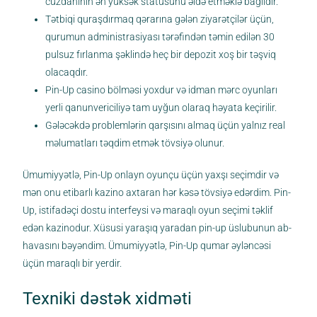
cüzdanının ən yüksək statusunu əldə etməklə bağlıdır.
Tətbiqi quraşdırmaq qərarına gələn ziyarətçilər üçün,
qurumun administrasiyası tərəfindən təmin edilən 30
pulsuz fırlanma şəklində heç bir depozit xoş bir təşviq
olacaqdır.
Pin-Up casino bölməsi yoxdur və idman mərc oyunları
yerli qanunvericiliyə tam uyğun olaraq həyata keçirilir.
Gələcəkdə problemlərin qarşısını almaq üçün yalnız real
məlumatları təqdim etmək tövsiyə olunur.
Ümumiyyətlə, Pin-Up onlayn oyunçu üçün yaxşı seçimdir və
mən onu etibarlı kazino axtaran hər kəsə tövsiyə edərdim. Pin-
Up, istifadəçi dostu interfeysi və maraqlı oyun seçimi təklif
edən kazinodur. Xüsusi yaraşıq yaradan pin-up üslubunun ab-
havasını bəyəndim. Ümumiyyətlə, Pin-Up qumar əyləncəsi
üçün maraqlı bir yerdir.
Texniki dəstək xidməti