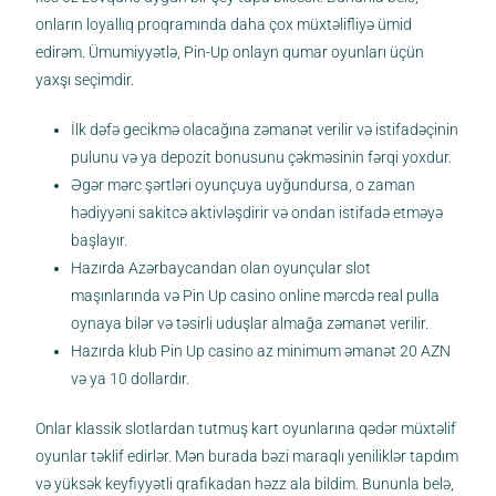
onların loyallıq proqramında daha çox müxtəlifliyə ümid
edirəm. Ümumiyyətlə, Pin-Up onlayn qumar oyunları üçün
yaxşı seçimdir.
İlk dəfə gecikmə olacağına zəmanət verilir və istifadəçinin
pulunu və ya depozit bonusunu çəkməsinin fərqi yoxdur.
Əgər mərc şərtləri oyunçuya uyğundursa, o zaman
hədiyyəni sakitcə aktivləşdirir və ondan istifadə etməyə
başlayır.
Hazırda Azərbaycandan olan oyunçular slot
maşınlarında və Pin Up casino online mərcdə real pulla
oynaya bilər və təsirli uduşlar almağa zəmanət verilir.
Hazırda klub Pin Up casino az minimum əmanət 20 AZN
və ya 10 dollardır.
Onlar klassik slotlardan tutmuş kart oyunlarına qədər müxtəlif
oyunlar təklif edirlər. Mən burada bəzi maraqlı yeniliklər tapdım
və yüksək keyfiyyətli qrafikadan həzz ala bildim. Bununla belə,