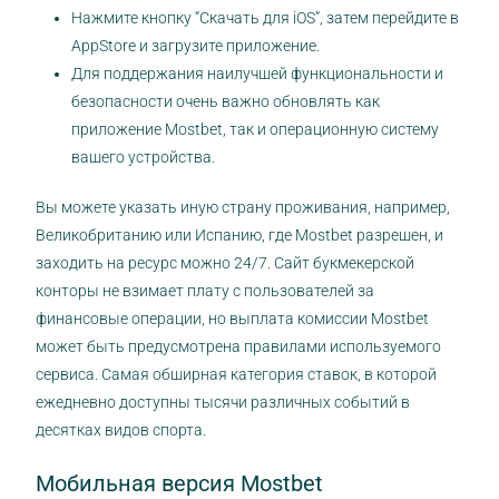
Нажмите кнопку “Скачать для iOS”, затем перейдите в
AppStore и загрузите приложение.
Для поддержания наилучшей функциональности и
безопасности очень важно обновлять как
приложение Mostbet, так и операционную систему
вашего устройства.
Вы можете указать иную страну проживания, например,
Великобританию или Испанию, где Mostbet разрешен, и
заходить на ресурс можно 24/7. Сайт букмекерской
конторы не взимает плату с пользователей за
финансовые операции, но выплата комиссии Mostbet
может быть предусмотрена правилами используемого
сервиса. Самая обширная категория ставок, в которой
ежедневно доступны тысячи различных событий в
десятках видов спорта.
Мобильная версия Mostbet