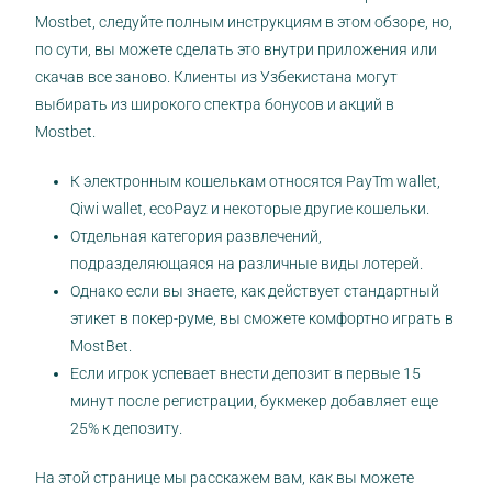
Mostbet, следуйте полным инструкциям в этом обзоре, но,
по сути, вы можете сделать это внутри приложения или
скачав все заново. Клиенты из Узбекистана могут
выбирать из широкого спектра бонусов и акций в
Mostbet.
К электронным кошелькам относятся PayTm wallet,
Qiwi wallet, ecoPayz и некоторые другие кошельки.
Отдельная категория развлечений,
подразделяющаяся на различные виды лотерей.
Однако если вы знаете, как действует стандартный
этикет в покер-руме, вы сможете комфортно играть в
MostBet.
Если игрок успевает внести депозит в первые 15
минут после регистрации, букмекер добавляет еще
25% к депозиту.
На этой странице мы расскажем вам, как вы можете