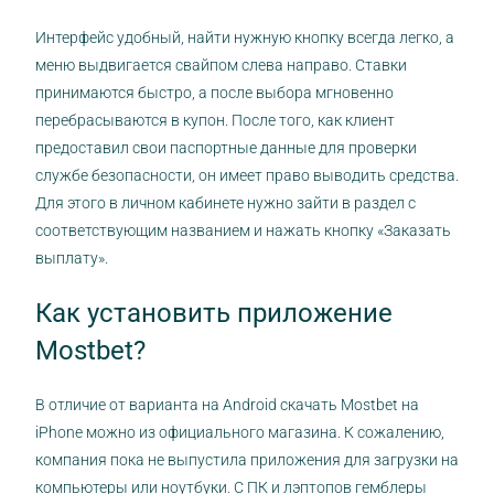
Интерфейс удобный, найти нужную кнопку всегда легко, а
меню выдвигается свайпом слева направо. Ставки
принимаются быстро, а после выбора мгновенно
перебрасываются в купон. После того, как клиент
предоставил свои паспортные данные для проверки
службе безопасности, он имеет право выводить средства.
Для этого в личном кабинете нужно зайти в раздел с
соответствующим названием и нажать кнопку «Заказать
выплату».
Как установить приложение
Mostbet?
В отличие от варианта на Android скачать Mostbet на
iPhone можно из официального магазина. К сожалению,
компания пока не выпустила приложения для загрузки на
компьютеры или ноутбуки. С ПК и лэптопов гемблеры