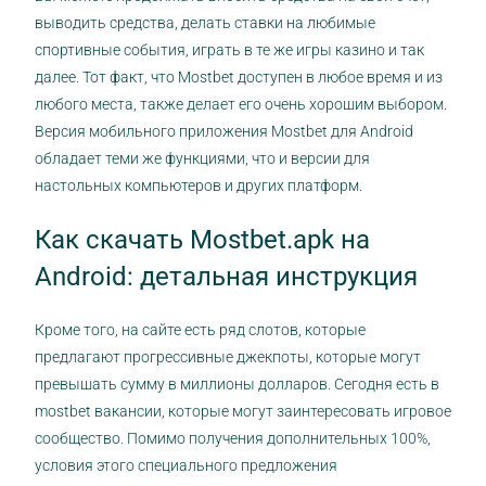
выводить средства, делать ставки на любимые
спортивные события, играть в те же игры казино и так
далее. Тот факт, что Mostbet доступен в любое время и из
любого места, также делает его очень хорошим выбором.
Версия мобильного приложения Mostbet для Android
обладает теми же функциями, что и версии для
настольных компьютеров и других платформ.
Как скачать Mostbet.apk на
Android: детальная инструкция
Кроме того, на сайте есть ряд слотов, которые
предлагают прогрессивные джекпоты, которые могут
превышать сумму в миллионы долларов. Сегодня есть в
mostbet вакансии, которые могут заинтересовать игровое
сообщество. Помимо получения дополнительных 100%,
условия этого специального предложения