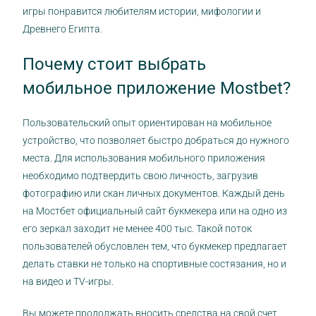
игры понравится любителям истории, мифологии и
Древнего Египта.
Почему стоит выбрать
мобильное приложение Mostbet?
Пользовательский опыт ориентирован на мобильное
устройство, что позволяет быстро добраться до нужного
места. Для использования мобильного приложения
необходимо подтвердить свою личность, загрузив
фотографию или скан личных документов. Каждый день
на Мостбет официальный сайт букмекера или на одно из
его зеркал заходит не менее 400 тыс. Такой поток
пользователей обусловлен тем, что букмекер предлагает
делать ставки не только на спортивные состязания, но и
на видео и TV-игры.
Вы можете продолжать вносить средства на свой счет,