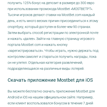
получить 125% бонус на депозит в размере до 300 евро
при использовании промокода MostBet «MOSTBETPT».
Тысячи игроков делают ставки на MostBet.com каждый
день, и есть много веских причин присоединиться к этому
спортбуку, который доступен в более чем 90 странах.
Затем выбрать способ регистрации по электронной почте
и нажать «далее». Зайти на главную страницу игрового
портала Mostbet com и нажать кнопку
«зарегистрироваться». Чтобы играть, нужно держать под
контролем самолет и стараться получить награды, пока
он не улетел. Отдельная категория развлечений,
подразделяющаяся на различные виды лотерей.
Скачать приложение Mostbet для iOS
Вы можете бесплатно скачать приложение Mostbet для
Android и iOS на нашем официальном сайте. Например,
если клиент воспользовался бонусом в течение 7 дней