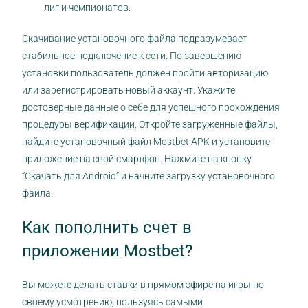
лиг и чемпионатов.
Скачивание установочного файла подразумевает
стабильное подключение к сети. По завершению
установки пользователь должен пройти авторизацию
или зарегистрировать новый аккаунт. Укажите
достоверные данные о себе для успешного прохождения
процедуры верификации. Откройте загруженные файлы,
найдите установочный файл Mostbet APK и установите
приложение на свой смартфон. Нажмите на кнопку
“Скачать для Android” и начните загрузку установочного
файла.
Как пополнить счет в
приложении Mostbet?
Вы можете делать ставки в прямом эфире на игры по
своему усмотрению, пользуясь самыми