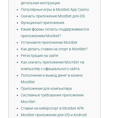
детальная инструкция
Популярные игры в Mostbet App Casino
Скачать приложение Mostbet для iOS
Функционал приложения
Какие формы оплаты поддерживаются
приложением Mostbet?
Установите приложение Mostbet
Как делать ставки на спорт в MostBet?
Регистрация на сайте
Как скачать приложение Мостбет на
компьютер с официального сайта
Пополнение и вывод денег в казино
MostBet
Приложение для компьютера
Системные требования приложения
Мостбет
Ставки на киберспорт в Mostbet APK
Mostbet приложение для iOS и Android: