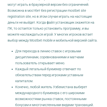
могут играть в браузерной версии без ограничений.
Возможна в мостбет без регистрации mostbet site
registration site, но в этом случае играть на настоящие
деньги не выйдет. Когда файл установщик окажется на
ПК, то остается только установить программу, и вы
можете наслаждаться игрой. У многих игроков встает
выбор между Mostbet mobile и мобильной версией сайта.
Для перехода в линию ставок с игровыми
дисциплинами, соревнованиями и матчами
пользователь открывает меню.
Каждый легальный букмекер отвечает по
обязательствам перед игроками уставным
капиталом.
Конечно, любой житель Узбекистана выберет
международного букмекера с его широкими
возможностями рынка ставок, постоянными
бонусам и многочисленными видами транзакций.