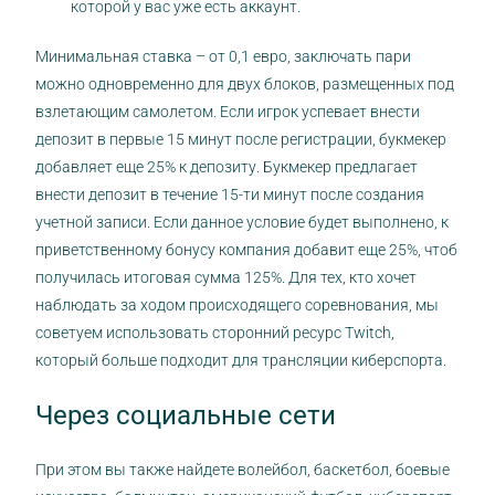
которой у вас уже есть аккаунт.
Минимальная ставка – от 0,1 евро, заключать пари
можно одновременно для двух блоков, размещенных под
взлетающим самолетом. Если игрок успевает внести
депозит в первые 15 минут после регистрации, букмекер
добавляет еще 25% к депозиту. Букмекер предлагает
внести депозит в течение 15-ти минут после создания
учетной записи. Если данное условие будет выполнено, к
приветственному бонусу компания добавит еще 25%, чтоб
получилась итоговая сумма 125%. Для тех, кто хочет
наблюдать за ходом происходящего соревнования, мы
советуем использовать сторонний ресурс Twitch,
который больше подходит для трансляции киберспорта.
Через социальные сети
При этом вы также найдете волейбол, баскетбол, боевые