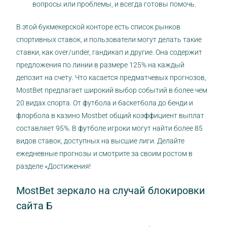
вопросы или проблемы, и всегда готовы помочь.
В этой букмекерской конторе есть список рынков
спортивных ставок, и пользователи могут делать такие
ставки, как over/under, гандикап и другие. Она содержит
предложения по линии в размере 125% на каждый
депозит на счету. Что касается предматчевых прогнозов,
MostBet предлагает широкий выбор событий в более чем
20 видах спорта. От футбола и баскетбола до бенди и
флорбола в казино Mostbet общий коэффициент выплат
составляет 95%. В футболе игроки могут найти более 85
видов ставок, доступных на высшие лиги. Делайте
ежедневные прогнозы и смотрите за своим ростом в
разделе «Достижения!
MostBet зеркало на случай блокировки
сайта Б