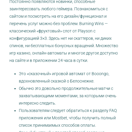
Постоянно появляются новинки, способные
заинтересовать любого геймера. Познакомиться с
сайтом и посмотреть на его дизайн/функционал и
перечень услуг можно без проблем. Burning Wins —
классический «фруктовый» слот от Playson с
конфигурацией 3×3. Здесь нет ни скаттеров, ни диких
спинов, ни бесплатных бонусных вращений. Множество
игр казино, онлайн-автоматы и многое другое доступно
на сайте и в приложении 24 часа в сутки.
Это «сказочный» игровой автомат от Booongo,
вдохновленный сказкой о Белоснежке.
Обычно это довольно продолжительные матчи с
захватывающими моментами, за которыми очень
интересно следить.
Пользователям следует обратиться к разделу FAQ
приложения или Mostbet, чтобы получить полный
список принимаемых способов оплаты.