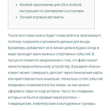
Mostbet приложение для iOS и Android:
инструкция по скачиванию и установке
Лучшие игровые автоматы
После этого вам нужно будет снова войти в свой аккаунт,
поэтому сохраните и запомните данные для входа.
Букмекеры добавляют их в линию днем в будни, когда в
мире проходит мало важных спортивных событий. В
процессе появится уведомление о том, что файл может
нанести вред мобильному устройству. В разделе «Касса»
клиент может совершить депозит через банковские карты
или криптовалютные кошельки. Несколько сотен событий
ежедневно появляются в live-линии, на них можно
оформить пари по ходу встречи. Часто это поединки,
которых не было в предматчевой росписи —
товарищеские, любительские и молодежные турниры.