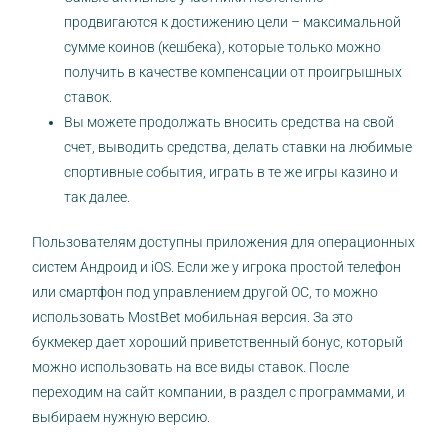
продвигаются к достижению цели – максимальной
сумме коинов (кешбека), которые только можно
получить в качестве компенсации от проигрышных
ставок.
Вы можете продолжать вносить средства на свой
счет, выводить средства, делать ставки на любимые
спортивные события, играть в те же игры казино и
так далее.
Пользователям доступны приложения для операционных
систем Андроид и iOS. Если же у игрока простой телефон
или смартфон под управлением другой ОС, то можно
использовать MostBet мобильная версия. За это
букмекер дает хороший приветственный бонус, который
можно использовать на все виды ставок. После
переходим на сайт компании, в раздел с программами, и
выбираем нужную версию.