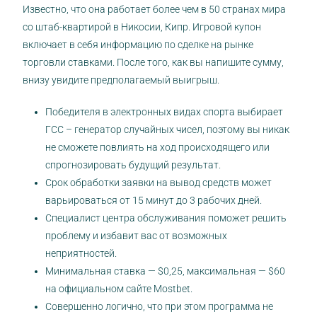
Известно, что она работает более чем в 50 странах мира
со штаб-квартирой в Никосии, Кипр. Игровой купон
включает в себя информацию по сделке на рынке
торговли ставками. После того, как вы напишите сумму,
внизу увидите предполагаемый выигрыш.
Победителя в электронных видах спорта выбирает
ГСС – генератор случайных чисел, поэтому вы никак
не сможете повлиять на ход происходящего или
спрогнозировать будущий результат.
Срок обработки заявки на вывод средств может
варьироваться от 15 минут до 3 рабочих дней.
Специалист центра обслуживания поможет решить
проблему и избавит вас от возможных
неприятностей.
Минимальная ставка — $0,25, максимальная — $60
на официальном сайте Mostbet.
Совершенно логично, что при этом программа не