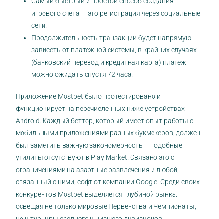
Самый быстрый и простой способ создания
игрового счета — это регистрация через социальные
сети.
Продолжительность транзакции будет напрямую
зависеть от платежной системы, в крайних случаях
(банковский перевод и кредитная карта) платеж
можно ожидать спустя 72 часа.
Приложение Mostbet было протестировано и
функционирует на перечисленных ниже устройствах
Android. Каждый беттор, который имеет опыт работы с
мобильными приложениями разных букмекеров, должен
был заметить важную закономерность – подобные
утилиты отсутствуют в Play Market. Связано это с
ограничениями на азартные развлечения и любой,
связанный с ними, софт от компании Google. Среди своих
конкурентов Mostbet выделяется глубиной рынка,
освещая не только мировые Первенства и Чемпионаты,
но и турниры среднего и низшего дивизионов.