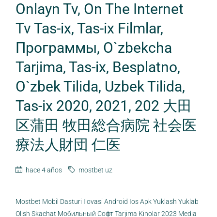
Onlayn Tv, On The Internet
Tv Tas-ix, Tas-ix Filmlar,
Программы, O`zbekcha
Tarjima, Tas-ix, Besplatno,
O`zbek Tilida, Uzbek Tilida,
Tas-ix 2020, 2021, 202 大田
区蒲田 牧田総合病院 社会医
療法人財団 仁医
hace 4 años
mostbet uz
Mostbet Mobil Dasturi Ilovasi Android Ios Apk Yuklash Yuklab
Olish Skachat Мобильный Софт Tarjima Kinolar 2023 Media