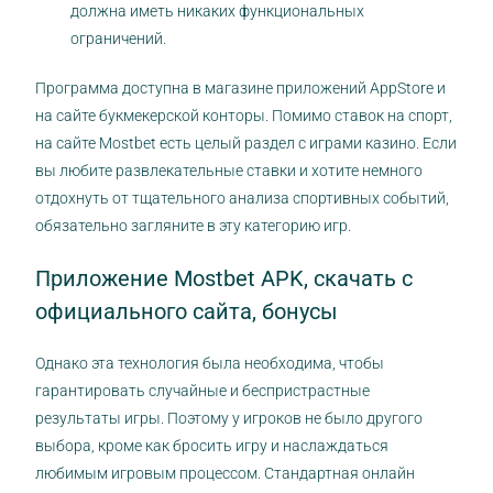
должна иметь никаких функциональных
ограничений.
Программа доступна в магазине приложений AppStore и
на сайте букмекерской конторы. Помимо ставок на спорт,
на сайте Mostbet есть целый раздел с играми казино. Если
вы любите развлекательные ставки и хотите немного
отдохнуть от тщательного анализа спортивных событий,
обязательно загляните в эту категорию игр.
Приложение Mostbet APK, скачать с
официального сайта, бонусы
Однако эта технология была необходима, чтобы
гарантировать случайные и беспристрастные
результаты игры. Поэтому у игроков не было другого
выбора, кроме как бросить игру и наслаждаться
любимым игровым процессом. Стандартная онлайн