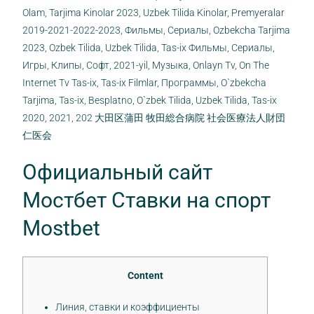
Olam, Tarjima Kinolar 2023, Uzbek Tilida Kinolar, Premyeralar
2019-2021-2022-2023, Фильмы, Сериалы, Ozbekcha Tarjima
2023, Ozbek Tilida, Uzbek Tilida, Tas-ix Фильмы, Сериалы,
Игры, Клипы, Софт, 2021-yil, Музыка, Onlayn Tv, On The
Internet Tv Tas-ix, Tas-ix Filmlar, Программы, O`zbekcha
Tarjima, Tas-ix, Besplatno, O`zbek Tilida, Uzbek Tilida, Tas-ix
2020, 2021, 202 大田区蒲田 牧田総合病院 社会医療法人財団
仁医会
Официальный сайт
Мостбет Ставки на спорт
Mostbet
Content
Линия, ставки и коэффициенты