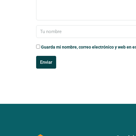
Guarda mi nombre, correo electrónico y web en e
Enviar