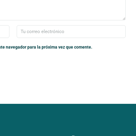
ste navegador para la próxima vez que comente.