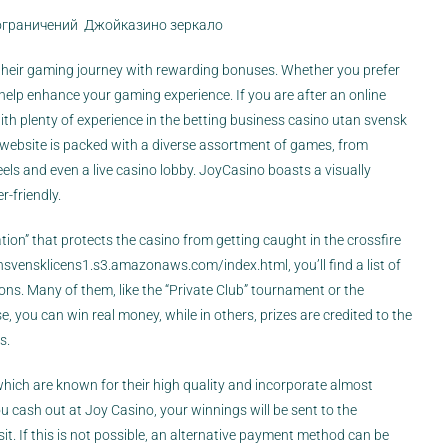
ограничений ️ Джойказино зеркало
t their gaming journey with rewarding bonuses. Whether you prefer
help enhance your gaming experience. If you are after an online
with plenty of experience in the betting business
casino utan svensk
 website is packed with a diverse assortment of games, from
els and even a live casino lobby. JoyCasino boasts a visually
-friendly.
ion” that protects the casino from getting caught in the crossfire
nsvensklicens1.s3.amazonaws.com/index.html
, you’ll find a list of
ns. Many of them, like the “Private Club” tournament or the
e, you can win real money, while in others, prizes are credited to the
s.
ich are known for their high quality and incorporate almost
 cash out at Joy Casino, your winnings will be sent to the
 If this is not possible, an alternative payment method can be