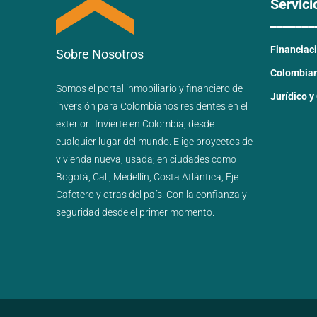
Servici
_______
Financiac
Sobre Nosotros
Colombiano
Somos el portal
inmobiliario
y
financiero
de
Jurídico y
inversión para
Colombianos residentes en el
exterior.
Invierte en Colombia, desde
cualquier lugar del mundo. Elige proyectos de
vivienda nueva
,
usada
; en ciudades como
Bogotá
,
Cali
,
Medellín
,
Costa Atlántica
,
Eje
Cafetero
y
otras del país
. Con la confianza y
seguridad desde el primer momento.