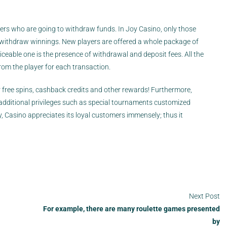
layers who are going to withdraw funds. In Joy Casino, only those
 withdraw winnings. New players are offered a whole package of
iceable one is the presence of withdrawal and deposit fees. All the
rom the player for each transaction.
free spins, cashback credits and other rewards! Furthermore,
additional privileges such as special tournaments customized
, Casino appreciates its loyal customers immensely; thus it
Next Post
For example, there are many roulette games presented
by