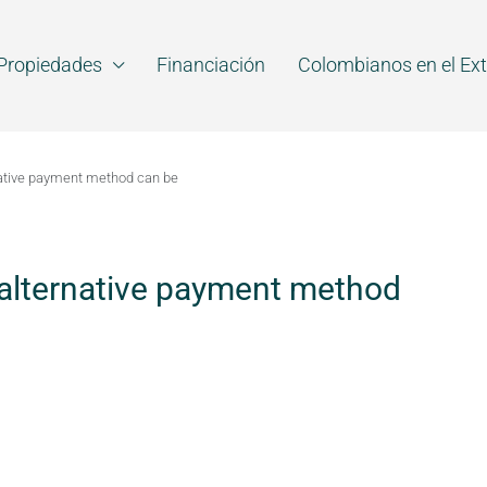
Propiedades
Financiación
Colombianos en el Ext
ernative payment method can be
an alternative payment method