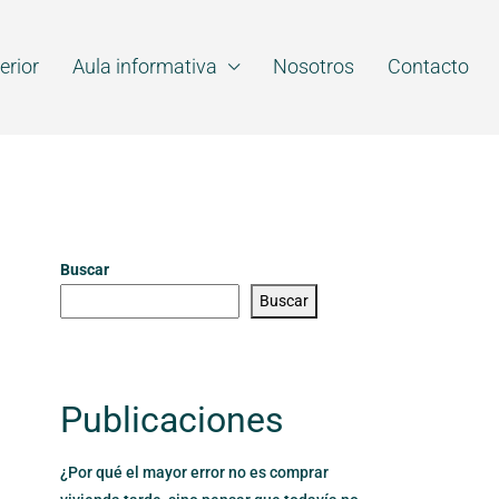
erior
Aula informativa
Nosotros
Contacto
Buscar
Buscar
Publicaciones
¿Por qué el mayor error no es comprar