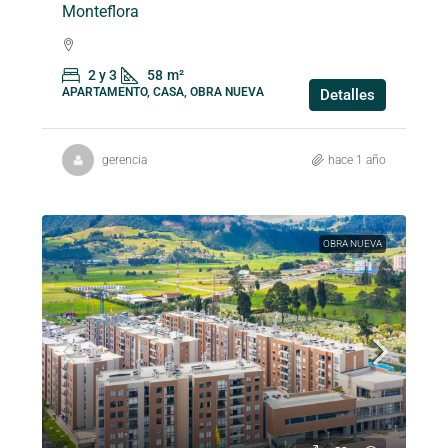
Monteflora
2 y 3
58
m²
APARTAMENTO, CASA, OBRA NUEVA
Detalles
gerencia
hace 1 año
OBRA NUEVA