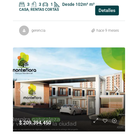
3
3
1
Desde 102m²
m²
CASA, RENTAS CORTAS
Detalles
gerencia
hace 9 meses
$ 209.394.450